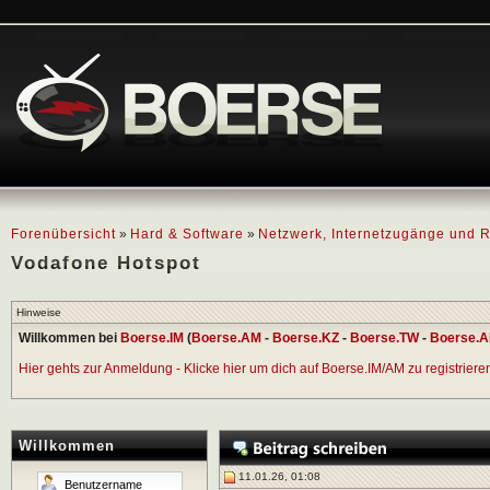
Forenübersicht
»
Hard & Software
»
Netzwerk, Internetzugänge und R
Vodafone Hotspot
Hinweise
Willkommen bei
Boerse.IM
(
Boerse.AM
-
Boerse.KZ
-
Boerse.TW
-
Boerse.A
Hier gehts zur Anmeldung - Klicke hier um dich auf Boerse.IM/AM zu registrieren 
Willkommen
11.01.26, 01:08