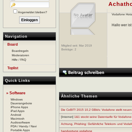
Achath
Angemeldet bleiben?
Vodafone Hots
Hallo wer is
Navigation
Board
Mitglied seit: Mar 2019
Beiträge:
2
Boardregeln
Moderatoren
Hilfe / FAQ
Toplist
Quick Links
» Software
Ähnliche Themen
Windows
Dauerangebote
iPhone Apps
Die CeBIT! 2015 10,2 GBit/s: Vodafone stellt neuen
iPad Apps
Android
[Internet]
1&1 stockt seine Datentarife für Vodafone
Macintosh
Audiosoftware
Achtung, Phishing: Gefährliche Telekom- und Vod
PDA / Handy / Navi
Portable Apps
handyortung vodafone