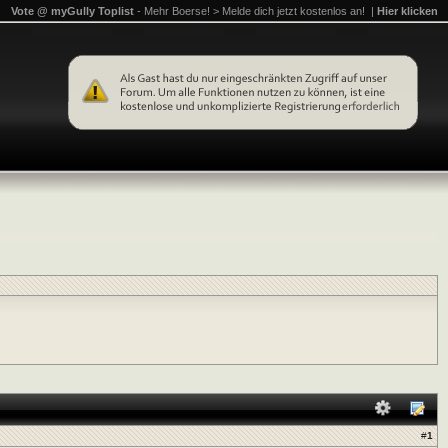
Vote @ myGully Toplist
- Mehr Boerse! > Melde dich jetzt kostenlos an! |
Hier klicken
#
1