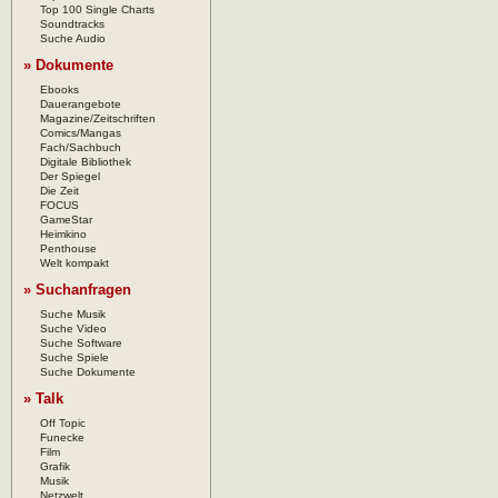
Top 100 Single Charts
Soundtracks
Suche Audio
» Dokumente
Ebooks
Dauerangebote
Magazine/Zeitschriften
Comics/Mangas
Fach/Sachbuch
Digitale Bibliothek
Der Spiegel
Die Zeit
FOCUS
GameStar
Heimkino
Penthouse
Welt kompakt
» Suchanfragen
Suche Musik
Suche Video
Suche Software
Suche Spiele
Suche Dokumente
» Talk
Off Topic
Funecke
Film
Grafik
Musik
Netzwelt