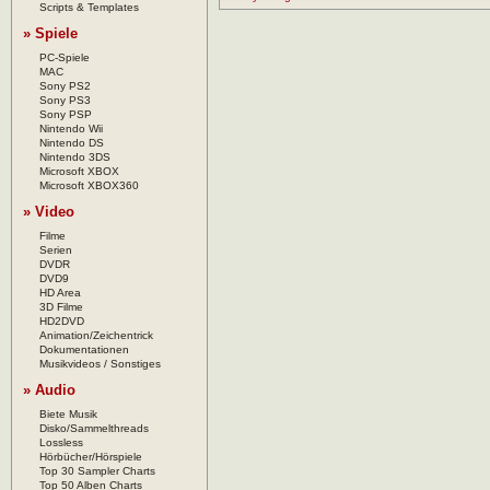
Scripts & Templates
» Spiele
PC-Spiele
MAC
Sony PS2
Sony PS3
Sony PSP
Nintendo Wii
Nintendo DS
Nintendo 3DS
Microsoft XBOX
Microsoft XBOX360
» Video
Filme
Serien
DVDR
DVD9
HD Area
3D Filme
HD2DVD
Animation/Zeichentrick
Dokumentationen
Musikvideos / Sonstiges
» Audio
Biete Musik
Disko/Sammelthreads
Lossless
Hörbücher/Hörspiele
Top 30 Sampler Charts
Top 50 Alben Charts