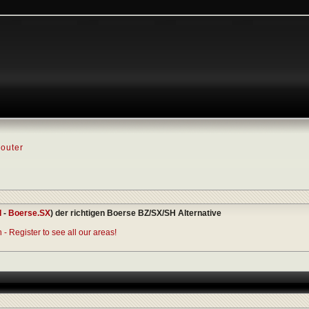
outer
I
-
Boerse.SX
) der richtigen Boerse BZ/SX/SH Alternative
- Register to see all our areas!