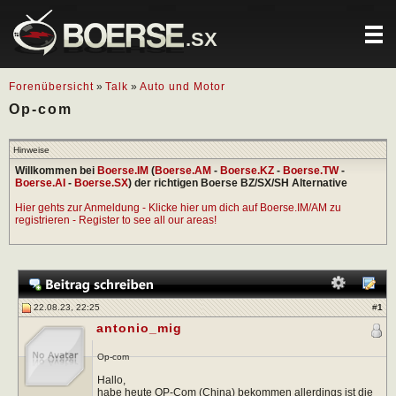
.SX
Forenübersicht
»
Talk
»
Auto und Motor
Op-com
Hinweise
Willkommen bei
Boerse.IM
(
Boerse.AM
-
Boerse.KZ
-
Boerse.TW
-
Boerse.AI
-
Boerse.SX
) der richtigen Boerse BZ/SX/SH Alternative
Hier gehts zur Anmeldung - Klicke hier um dich auf Boerse.IM/AM zu
registrieren - Register to see all our areas!
22.08.23, 22:25
#
1
antonio_mig
Op-com
Hallo,
habe heute OP-Com (China) bekommen allerdings ist die