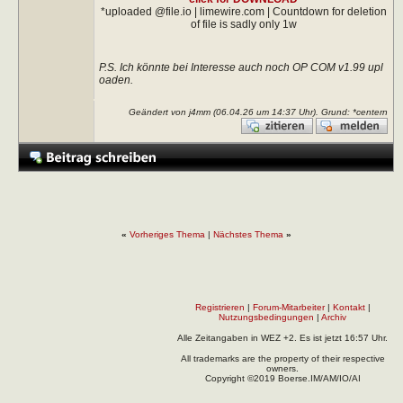
*uploaded @file.io | limewire.com | Countdown for deletion
of file is sadly only 1w
P.S. Ich könnte bei Interesse auch noch OP COM v1.99 upl
oaden.
Geändert von j4mm (06.04.26 um
14:37
Uhr). Grund: *centern
«
Vorheriges Thema
|
Nächstes Thema
»
Registrieren
|
Forum-Mitarbeiter
|
Kontakt
|
Nutzungsbedingungen
|
Archiv
Alle Zeitangaben in WEZ +2. Es ist jetzt
16:57
Uhr.
All trademarks are the property of their respective
owners.
Copyright ©2019 Boerse.IM/AM/IO/AI