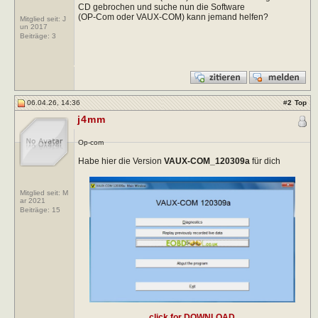
CD gebrochen und suche nun die Software
(OP-Com oder VAUX-COM) kann jemand helfen?
Mitglied seit: J
un 2017
Beiträge:
3
06.04.26, 14:36
#
2
Top
j4mm
Op-com
Habe hier die Version
VAUX-COM_120309a
für dich
Mitglied seit: M
ar 2021
Beiträge:
15
click for DOWNLOAD