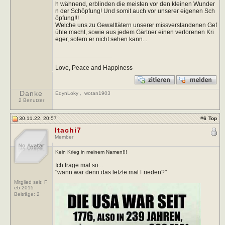
h wähnend, erblinden die meisten vor den kleinen Wunder
n der Schöpfung! Und somit auch vor unserer eigenen Sch
öpfung!!!
Welche uns zu Gewalttätern unserer missverstandenen Gef
ühle macht, sowie aus jedem Gärtner einen verlorenen Kri
eger, sofern er nicht sehen kann...
Love, Peace and Happiness
Danke
EdynLoky
,
wotan1903
2 Benutzer
30.11.22, 20:57
#
6
Top
Itachi7
Member
Kein Krieg in meinem Namen!!!
Ich frage mal so...
"wann war denn das letzte mal Frieden?"
Mitglied seit: F
eb 2015
Beiträge:
2