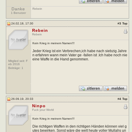
Danke
Rebein
1 Benutzer
24.02.18, 17:30
#
3
Top
Rebein
Rebein
Kein Krieg in meinem Namen!!!
Jeder Krieg ist ein Verbrechen,ich habe nach siebzig Jahre
n erfahren wann mein Vater ge -fallen ist .Ich habe noch nie
eine Waffe in die Hand genommen.
Mitglied seit: F
eb 2016
Beiträge:
1
26.09.19, 20:33
#
4
Top
Ninpo
Fuck your World
Kein Krieg in meinem Namen!!!
Die richtigen Waffen in den richtigen Händen können viel g
utes bewirken. Sonst wäre die welt heute voller Mullahs un