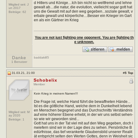
d Hitlers und Könige....Ich bin nicht so weltfremd und lehne
Mitglied seit: J
gewalt ab....die natur, die evolution, vielleicht sogar gott hat
un 2017
uns die Gewalt mit auf den weg gegeben...soziale gewalt, v
Beiträge:
62
erbale gewalt und körperliche....Besser ein Krieger im Gart
en als ein Gärtner im Krieg
You are not just fighting one opponent. You are fighting th
e unknown.
Danke
baddaki85
1 Benutzer
31.03.21, 21:00
#
5
Top
Schobelix
Member
Kein Krieg in meinem Namen!!!
Die Frage ist, welche Hand führt die bewaffneten Hände...
Ist es die göttliche Hand, welche dem in Dunkelheit lebend
en Menschen begegnet und das Durchschnitts Verständnis
Mitglied seit: M
auf eine höherer Ebene erhebt, in der wir uns selbst sehen-
ay 2020
so wie wir geworden sind...
Beiträge:
1
Gott hat uns in der Tat viel mit auf den Weg gegeben, doch i
nwiefern sind wir in der Lage dies zu sehen. Persönliche B
edürfnisse, das tief verankerte Glaubensbild unserer Realit
ät entspricht selten den Werten Gottes, denn in Weisheit sic