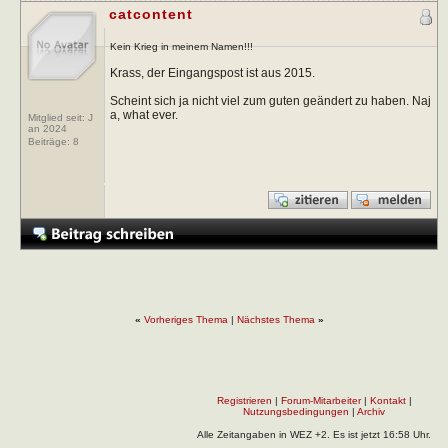
catcontent
Kein Krieg in meinem Namen!!!
Krass, der Eingangspost ist aus 2015.
Scheint sich ja nicht viel zum guten geändert zu haben. Naj
a, what ever.
Mitglied seit: J
an 2024
Beiträge:
8
«
Vorheriges Thema
|
Nächstes Thema
»
Registrieren
|
Forum-Mitarbeiter
|
Kontakt
|
Nutzungsbedingungen
|
Archiv
Alle Zeitangaben in WEZ +2. Es ist jetzt
16:58
Uhr.