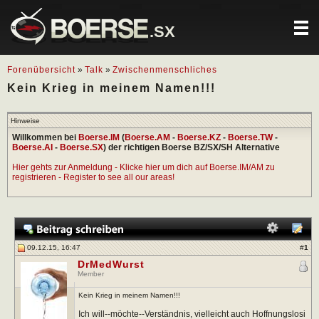
.SX
Forenübersicht
»
Talk
»
Zwischenmenschliches
Kein Krieg in meinem Namen!!!
Hinweise
Willkommen bei
Boerse.IM
(
Boerse.AM
-
Boerse.KZ
-
Boerse.TW
-
Boerse.AI
-
Boerse.SX
) der richtigen Boerse BZ/SX/SH Alternative
Hier gehts zur Anmeldung - Klicke hier um dich auf Boerse.IM/AM zu
registrieren - Register to see all our areas!
09.12.15, 16:47
#
1
DrMedWurst
Member
Kein Krieg in meinem Namen!!!
Ich will--möchte--Verständnis, vielleicht auch Hoffnungslosi