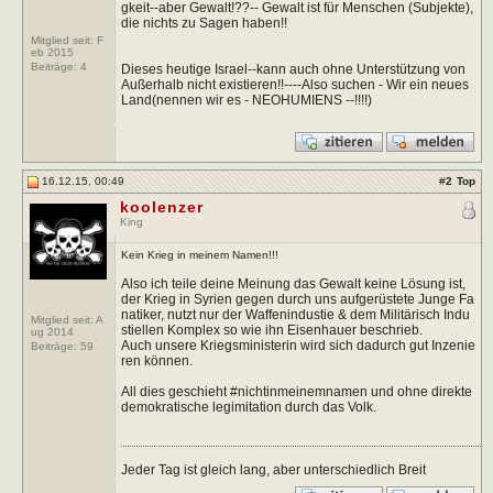
gkeit--aber Gewalt!??-- Gewalt ist für Menschen (Subjekte),
die nichts zu Sagen haben!!
Mitglied seit: F
eb 2015
Beiträge:
4
Dieses heutige Israel--kann auch ohne Unterstützung von
Außerhalb nicht existieren!!----Also suchen - Wir ein neues
Land(nennen wir es - NEOHUMIENS --!!!!)
16.12.15, 00:49
#
2
Top
koolenzer
King
Kein Krieg in meinem Namen!!!
Also ich teile deine Meinung das Gewalt keine Lösung ist,
der Krieg in Syrien gegen durch uns aufgerüstete Junge Fa
natiker, nutzt nur der Waffenindustie & dem Militärisch Indu
Mitglied seit: A
stiellen Komplex so wie ihn Eisenhauer beschrieb.
ug 2014
Auch unsere Kriegsministerin wird sich dadurch gut Inzenie
Beiträge:
59
ren können.
All dies geschieht #nichtinmeinemnamen und ohne direkte
demokratische legimitation durch das Volk.
Jeder Tag ist gleich lang, aber unterschiedlich Breit