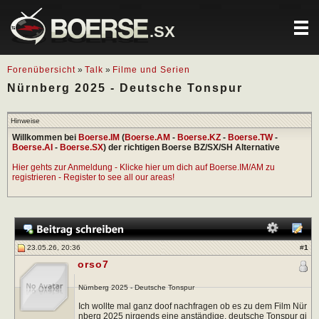
.SX
Forenübersicht
»
Talk
»
Filme und Serien
Nürnberg 2025 - Deutsche Tonspur
Hinweise
Willkommen bei
Boerse.IM
(
Boerse.AM
-
Boerse.KZ
-
Boerse.TW
-
Boerse.AI
-
Boerse.SX
) der richtigen Boerse BZ/SX/SH Alternative
Hier gehts zur Anmeldung - Klicke hier um dich auf Boerse.IM/AM zu
registrieren - Register to see all our areas!
23.05.26, 20:36
#
1
orso7
Nürnberg 2025 - Deutsche Tonspur
Ich wollte mal ganz doof nachfragen ob es zu dem Film Nür
nberg 2025 nirgends eine anständige, deutsche Tonspur gi