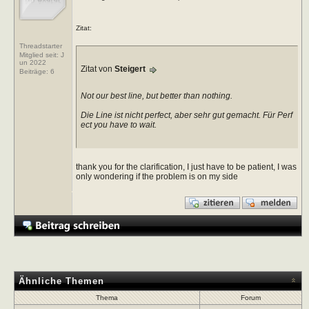
Zitat:
Threadstarter
Mitglied seit: J
un 2022
Zitat von
Steigert
Beiträge:
6
Not our best line, but better than nothing.
Die Line ist nicht perfect, aber sehr gut gemacht. Für Perf
ect you have to wait.
thank you for the clarification, I just have to be patient, I was
only wondering if the problem is on my side
Ähnliche Themen
Thema
Forum