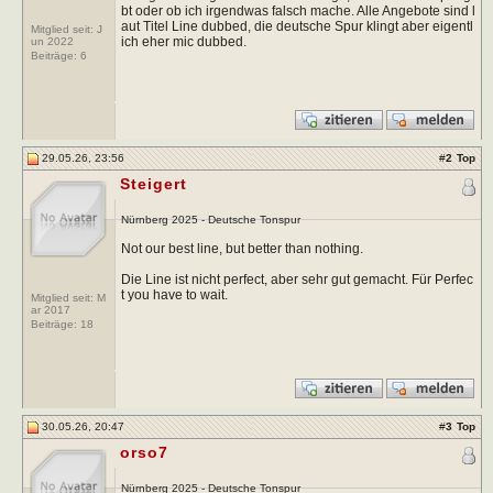
bt oder ob ich irgendwas falsch mache. Alle Angebote sind l
aut Titel Line dubbed, die deutsche Spur klingt aber eigentl
Mitglied seit: J
ich eher mic dubbed.
un 2022
Beiträge:
6
29.05.26, 23:56
#
2
Top
Steigert
Nürnberg 2025 - Deutsche Tonspur
Not our best line, but better than nothing.
Die Line ist nicht perfect, aber sehr gut gemacht. Für Perfec
t you have to wait.
Mitglied seit: M
ar 2017
Beiträge:
18
30.05.26, 20:47
#
3
Top
orso7
Nürnberg 2025 - Deutsche Tonspur