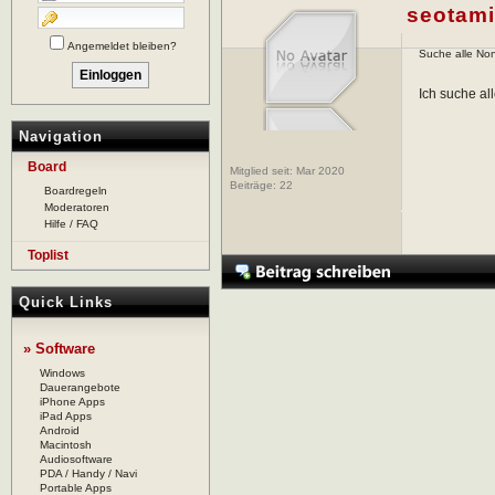
seotami
Angemeldet bleiben?
Suche alle No
Ich suche al
Navigation
Board
Mitglied seit: Mar 2020
Beiträge:
22
Boardregeln
Moderatoren
Hilfe / FAQ
Toplist
Quick Links
» Software
Windows
Dauerangebote
iPhone Apps
iPad Apps
Android
Macintosh
Audiosoftware
PDA / Handy / Navi
Portable Apps