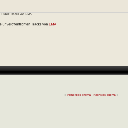
n-Public Tracks von EMA
le unveröffentlichten Tracks von
EMA
«
Vorheriges Thema
|
Nächstes Thema
»