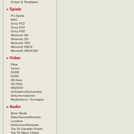
Scripts & Templates
» Spiele
PC-Spiele
MAC
Sony PS2
Sony PS3
Sony PSP
Nintendo Wii
Nintendo DS
Nintendo 3DS
Microsoft XBOX
Microsoft XBOX360
» Video
Filme
Serien
DVDR
DVD9
HD Area
3D Filme
HD2DVD
Animation/Zeichentrick
Dokumentationen
Musikvideos / Sonstiges
» Audio
Biete Musik
Disko/Sammelthreads
Lossless
Hörbücher/Hörspiele
Top 30 Sampler Charts
Top 50 Alben Charts