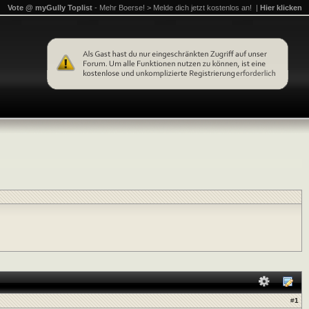
Vote @ myGully Toplist
- Mehr Boerse! > Melde dich jetzt kostenlos an! |
Hier klicken
#
1