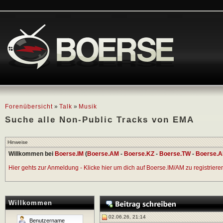
Forenübersicht
»
Talk
»
Musik
Suche alle Non-Public Tracks von EMA
Hinweise
Willkommen bei
Boerse.IM
(
Boerse.AM
-
Boerse.KZ
-
Boerse.TW
-
Boerse.A
Hier gehts zur Anmeldung - Klicke hier um dich auf Boerse.IM/AM zu registrieren 
Willkommen
02.06.26, 21:14