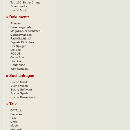
Top 100 Single Charts
Soundtracks
Suche Audio
» Dokumente
Ebooks
Dauerangebote
Magazine/Zeitschriften
Comics/Mangas
Fach/Sachbuch
Digitale Bibliothek
Der Spiegel
Die Zeit
FOCUS
GameStar
Heimkino
Penthouse
Welt kompakt
» Suchanfragen
Suche Musik
Suche Video
Suche Software
Suche Spiele
Suche Dokumente
» Talk
Off Topic
Funecke
Film
Grafik
Musik
Netzwelt