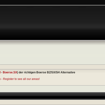
I
-
Boerse.SX
) der richtigen Boerse BZ/SX/SH Alternative
- Register to see all our areas!