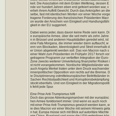
keit. Die Assoziation mit dem Ersten Weltkrieg, dessen E
nde vor hundert Jahren eben erst gefeiert worden war, v
erlieh ihrem Auftritt Gewicht. Durch das Anknüpfen an die
selbe, fast mit identischen Worten vor einer Woche vorge
tragene Forderung des französischen Präsidenten Macr
on wurde der Anschein von Einigkeit und Handlungsfähi
gkeit in der EU suggeriert.
Dabei weiss jeder, dass davon keine Rede sein kann. Di
e europäische Armee, über die seit mehr als zehn Jahre
n in Brüssel und anderen Hauptstädten geredet wird, ist
eine Fata Morgana, die immer wieder dann auftaucht, w
enn von Blockaden, Ideenlosigkeit und Streit innerhalb d
er Union abgelenkt werden soll. Das von Macron nach s
einer Wahl zum Präsidenten im Frühjahr 2017 forsch vor
getragene Programm zur vertieften Integration der Euro-
Zone zwecks weiterer Umverteilung finanzieller Risiken i
st nicht vorangekommen. Nordische Mitgliedsländer wie
auch Angela Merkel traten unter dem Druck wachsender
innenpolitischer Opposition von rechts auf die Bremse. D
ie Disziplinierung ostmitteleuropäischer Beitrittsländer in
Sachen Rechtsstaatlichkeit und Korruptionsbekämpfung
stockt ebenfalls. Und von Einigkeit in der Migrationspoliti
k fehlt jede Spur.
Eine Prise Anti-Trumpismus hilft
Doch das grosse Ablenkungsmanöver mit der europäisc
hen Armee funktioniert immer. Und wenn es auch noch
mit einer Prise Anti-Trumpismus gewürzt werden kann, w
ie dies Macron vor einer Woche mit seinem Hinweis geta
n hat, Europa müsse sich mit Blick auf autoritäre Mächte
wie China, Russland und sogar die USA verteidigen kön