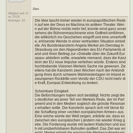
Zitat:
Mitglied seit: D
ec 2018
Die Idee taucht immer wieder in europapolitischen Rede
Beiträge:
32
n auf wie der Deus ex Machina im antiken Theater. Wen
n auf der Bühne nichts mehr lief, konnte einst ganz unver
sehens die Bühnenmaschinerie eine Gottheit einführen,
die willkürlich ins Geschehen eingriff und eine unverhofft
e, erlösende Wende in einer vertrackten Situation einleit
ete. Als Bundeskanzlerin Angela Merkel am Dienstag in
Strassburg vor den Abgeordneten des EU-Parlaments st
and und ihren Beitrag zur «Debatte über die Zukunft Eur
opas» abliefern sollte, erwartete niemand, dass die Kanz
lerin der EU neue Impulse verleihen würde. Erstens sind
hochtrabende Visionen Merkels Sache nie gewesen. Zw
eitens hat die Kanzlerin zwei Wochen nach der Ankündi
gung ihres durch schwere Wahlniederlagen im Inland er
zwungenen Rücktritts vom Vorsitz der CDU nicht mehr di
e Kraft, Europas Entwicklung zu lenken.
Scheinbare Einigkeit
Die Befürchtungen haben sich bestätigt. Nichts zeigt die
s deutlicher als jener Teil von Merkels Rede, der im Parl
ament und in den Medien sogleich die grösste Resonan
z erhalten sollte. Die Kanzlerin sprach sich mit Verve für
die Schaffung einer «echten europäischen Armee» aus.
Eine solche würde der Welt zeigen, erklärte sie, dass es
zwischen den europäischen Ländern nie wieder Krieg g
ebe. Die Forderung wurde mit lautem Klatschen und auc
h mit unüberhörbaren Buhrufen quittiert. Das Ziel war err
eicht. Merkel erhielt die erwünschte Medienaufmerksam