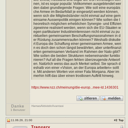
nen, ist es sogar populär. Vollkommen ausgeblendet wer
den dabei grundlegende Fragen: Wie soll eine europäis
che Armee im Bedarfsfall je eingesetzt werden können,
wenn sich die Mitgliedsländer nicht einmal auf eine gem
einsame Aussenpolitik einigen können? Wie sollen die t
heoretisch möglichen erheblichen Synergie- und Effizien
zgewinne realisiert werden, wenn sich die EU-Staaten w
egen partikularer Industrieinteressen nicht einmal zu pu
nktuellen gemeinsamen Beschaffungsmassnahmen in d
er Rüstung zusammenraufen können? Weshalb diskutie
rt Europa die Schaffung einer gemeinsamen Armee, wen
n es doch den schon längst bewährten, aber unterfinanzi
erten gemeinsamen Verband im Rahmen der Nato gibt?
Wie sollen die beiden Strukturen nebeneinander funktio
nieren? Auf all die Fragen fehlen überzeugende Antwort
en. Natürlich weiss das auch Merkel selbst. Sie sprach d
eshalb von einer «Vision, an der Europa arbeiten» sollt
e. Mit anderen Worten von einer Fata Morgana. Aber im
merhin hilft das über einen trostlosen Auftritt hinweg.
https://www.nzz.ch/meinung/die-europ...mee-ld.1436301
Danke
HamasAktivistinAvantasi
1 Benutzer
11.06.26, 21:00
#
2
Top
Trancery