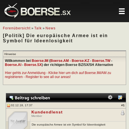
.SX
Forenübersicht
»
Talk
»
News
[Politik] Die europäische Armee ist ein
Symbol für Ideenlosigkeit
Hinweise
Willkommen bei
Boerse.IM
(
Boerse.AM
-
Boerse.KZ
-
Boerse.TW
-
Boerse.AI
-
Boerse.SX
) der richtigen Boerse BZ/SX/SH Alternative
Hier gehts zur Anmeldung - Klicke hier um dich auf Boerse.IM/AM zu
registrieren - Register to see all our areas!
02.12.18, 17:37
#
1
Kundendlenst
Member
Die europäische Armee ist ein Symbol für Ideenlosigkeit