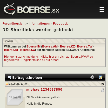
.SX
Forenübersicht
»
Informationen
»
Feedback
DD Shortlinks werden geblockt
Hinweise
Willkommen bei
Boerse.IM
(
Boerse.AM
-
Boerse.KZ
-
Boerse.TW
-
Boerse.AI
-
Boerse.SX
) der richtigen Boerse BZ/SX/SH Alternative
Hier gehts zur Anmeldung - Klicke hier um dich auf Boerse.IM/AM zu
registrieren - Register to see all our areas!
24.05.26, 13:34
#
1
michael1234567890
DD Shortlinks werden geblockt
Hallo in die Runde,