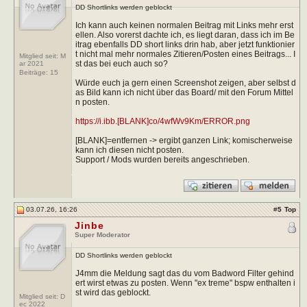
DD Shortlinks werden geblockt
Ich kann auch keinen normalen Beitrag mit Links mehr erst
ellen. Also vorerst dachte ich, es liegt daran, dass ich im Be
itrag ebenfalls DD short links drin hab, aber jetzt funktionier
t nicht mal mehr normales Zitieren/Posten eines Beitrags... I
Mitglied seit: M
st das bei euch auch so?
ar 2021
Beiträge:
15
Würde euch ja gern einen Screenshot zeigen, aber selbst d
as Bild kann ich nicht über das Board/ mit den Forum Mittel
n posten.
https://i.ibb.[BLANK]co/4wfWv9Km/ERROR.png
[BLANK]=entfernen -> ergibt ganzen Link; komischerweise
kann ich diesen nicht posten.
Support / Mods wurden bereits angeschrieben.
03.07.26, 16:26
#
5
Top
Jinbe
Super Moderator
DD Shortlinks werden geblockt
J4mm die Meldung sagt das du vom Badword Filter gehind
ert wirst etwas zu posten. Wenn "ex treme" bspw enthalten i
st wird das geblockt.
Mitglied seit: D
ec 2022