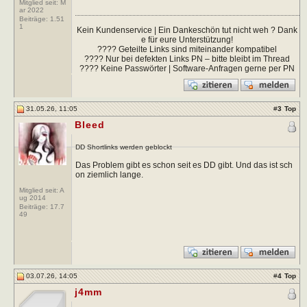
Mitglied seit: M
ar 2022
Beiträge:
1.51
1
Kein Kundenservice | Ein Dankeschön tut nicht weh ? Dank
e für eure Unterstützung!
???? Geteilte Links sind miteinander kompatibel
???? Nur bei defekten Links PN – bitte bleibt im Thread
???? Keine Passwörter | Software-Anfragen gerne per PN
31.05.26, 11:05
#
3
Top
Bleed
DD Shortlinks werden geblockt
Das Problem gibt es schon seit es DD gibt. Und das ist sch
on ziemlich lange.
Mitglied seit: A
ug 2014
Beiträge:
17.7
49
03.07.26, 14:05
#
4
Top
j4mm