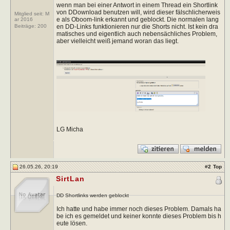
wenn man bei einer Antwort in einem Thread ein Shortlink
von DDownload benutzen will, wird dieser fälschlicherweis
Mitglied seit: M
e als Oboom-link erkannt und geblockt. Die normalen lang
ar 2016
en DD-Links funktionieren nur die Shorts nicht. Ist kein dra
Beiträge:
200
matisches und eigentlich auch nebensächliches Problem,
aber vielleicht weiß jemand woran das liegt.
LG Micha
26.05.26, 20:19
#
2
Top
SirtLan
DD Shortlinks werden geblockt
Ich hatte und habe immer noch dieses Problem. Damals ha
be ich es gemeldet und keiner konnte dieses Problem bis h
eute lösen.