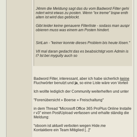
J4mm die Meldung sagt das du vom Badword Filter gehi
ndert wirst etwas zu posten. Wenn "ex treme" bspw enth
alten ist wird das geblockt.
Gibt leider keine genauere Filterliste - sodass man auspr
obieren muss was einem am Posten hindert.
SirtLan - "keiner konnte dieses Problem bis heute lösen."
Vll mal daran gedacht das es beabsichtigt vom Admin is
t? Ist bei mygully auch so
Badword Filter, interessant, aber ich habe sicherlich
keine
Fluchwörter benutzt und
ja
, so eine Liste wäre von Vorteil
Ich wollte lediglich der Community weiterhelfen und unter
"Forenübersicht » Boerse » Freischaltung"
in dem Thread "Microsoft Office 365 ProPlus Online Installe
r v3" einen Post/Upload verfassen und erhalte ständig die
Meldung:
"oboom ist aktuell verboten wegen Hide.me
Kontaktiere ein Team Mitiglied [...]"