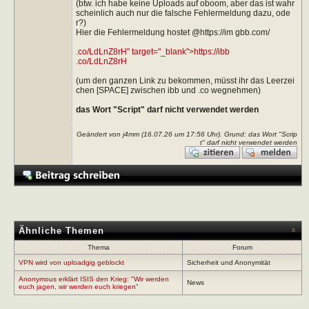
(btw. ich habe keine Uploads auf oboom, aber das ist wahr
scheinlich auch nur die falsche Fehlermeldung dazu, ode
r?)
Hier die Fehlermeldung hostet @https://im gbb.com/
.co/LdLnZ8rH" target="_blank">https://ibb
.co/LdLnZ8rH
(um den ganzen Link zu bekommen, müsst ihr das Leerzei
chen [SPACE] zwischen ibb und .co wegnehmen)
das Wort "Script" darf nicht verwendet werden
Geändert von j4mm (16.07.26 um
17:56
Uhr). Grund: das Wort "Scrip
t" darf nicht verwendet werden
Ähnliche Themen
Thema
Forum
VPN wird von uploadgig geblockt
Sicherheit und Anonymität
Anonymous erklärt ISIS den Krieg: "Wir werden
News
euch jagen, wir werden euch kriegen"