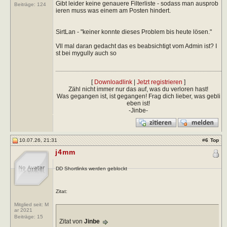
Gibt leider keine genauere Filterliste - sodass man ausprob
Beiträge:
124
ieren muss was einem am Posten hindert.
SirtLan - "keiner konnte dieses Problem bis heute lösen."
Vll mal daran gedacht das es beabsichtigt vom Admin ist? I
st bei mygully auch so
[
Downloadlink
|
Jetzt registrieren
]
Zähl nicht immer nur das auf, was du verloren hast!
Was gegangen ist, ist gegangen! Frag dich lieber, was gebli
eben ist!
-Jinbe-
10.07.26, 21:31
#
6
Top
j4mm
DD Shortlinks werden geblockt
Zitat:
Mitglied seit: M
ar 2021
Beiträge:
15
Zitat von
Jinbe