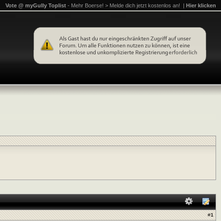
Vote @ myGully Toplist
- Mehr Boerse! > Melde dich jetzt kostenlos an! |
Hier klicken
#
1