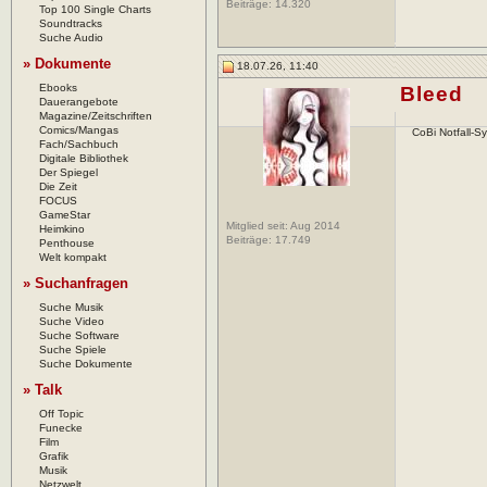
Beiträge:
14.320
Top 100 Single Charts
Soundtracks
Suche Audio
» Dokumente
18.07.26, 11:40
Ebooks
Bleed
Dauerangebote
Magazine/Zeitschriften
Comics/Mangas
CoBi Notfall-S
Fach/Sachbuch
Digitale Bibliothek
Der Spiegel
Die Zeit
FOCUS
GameStar
Mitglied seit: Aug 2014
Heimkino
Beiträge:
17.749
Penthouse
Welt kompakt
» Suchanfragen
Suche Musik
Suche Video
Suche Software
Suche Spiele
Suche Dokumente
» Talk
Off Topic
Funecke
Film
Grafik
Musik
Netzwelt