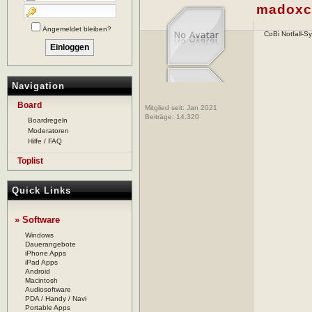
madoxc
Angemeldet bleiben?
CoBi Notfall-S
Navigation
Board
Mitglied seit: Jan 2021
Beiträge:
14.320
Boardregeln
Moderatoren
Hilfe / FAQ
Toplist
Quick Links
» Software
Windows
Dauerangebote
iPhone Apps
iPad Apps
Android
Macintosh
Audiosoftware
PDA / Handy / Navi
Portable Apps