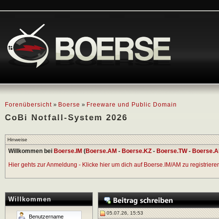
Forenübersicht
»
Boerse
»
Freeware und Public Domain
CoBi Notfall-System 2026
Hinweise
Willkommen bei
Boerse.IM
(
Boerse.AM
-
Boerse.KZ
-
Boerse.TW
-
Boerse.A
Hier gehts zur Anmeldung - Klicke hier um dich auf Boerse.IM/AM zu registrieren 
Willkommen
05.07.26, 15:53