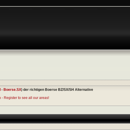
I
-
Boerse.SX
) der richtigen Boerse BZ/SX/SH Alternative
- Register to see all our areas!