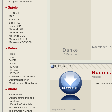
Scripts & Templates
» Spiele
PC-Spiele
MAC
Sony PS2
Sony PS3
Sony PSP
Nintendo Wii
Nintendo DS
Nintendo 3DS
Microsoft XBOX
Microsoft XBOX360
Nachtfalter
,
o
» Video
Danke
Filme
3 Benutzer
Serien
DVDR
DVD9
05.07.26, 15:53
HD Area
3D Filme
Boerse
HD2DVD
Animation/Zeichentrick
Member
Dokumentationen
Musikvideos / Sonstiges
CoBi Notfall-S
» Audio
Biete Musik
Disko/Sammelthreads
Lossless
Hörbücher/Hörspiele
Top 30 Sampler Charts
Mitglied seit: Jan 2021
Top 50 Alben Charts