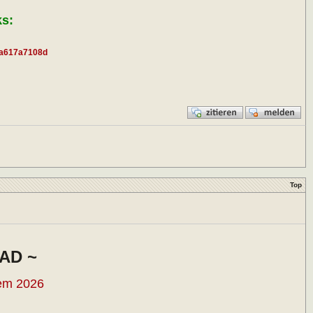
s:
a4a617a7108d
Top
AD ~
tem 2026