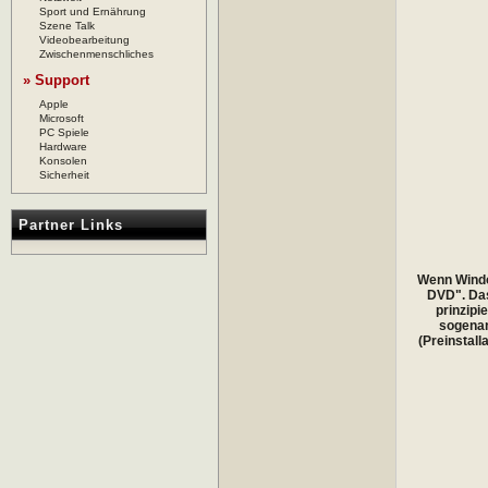
Sport und Ernährung
Szene Talk
Videobearbeitung
Zwischenmenschliches
» Support
Apple
Microsoft
PC Spiele
Hardware
Konsolen
Sicherheit
Partner Links
Wenn Window
DVD". Das
prinzipi
sogenan
(Preinstal