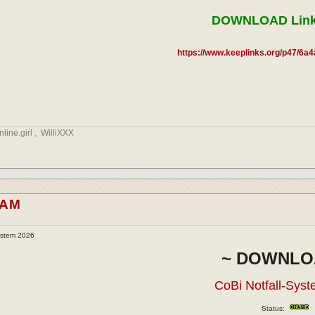
DOWNLOAD Link
https://www.keeplinks.org/p47/6
nline.girl
,
WilliXXX
.AM
ystem 2026
~ DOWNLO
CoBi Notfall-Sys
Status: