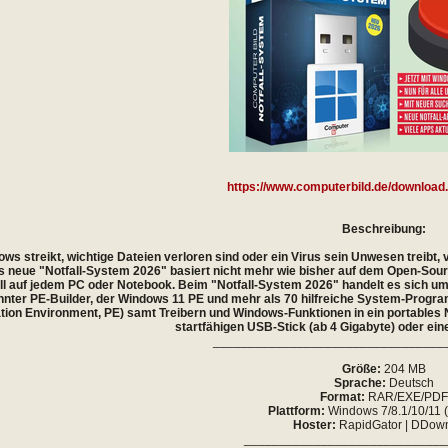
https://www.computerbild.de/download.
Beschreibung:
s streikt, wichtige Dateien verloren sind oder ein Virus sein Unwesen treibt,
 neue "Notfall-System 2026" basiert nicht mehr wie bisher auf dem Open-Sour
ell auf jedem PC oder Notebook. Beim "Notfall-System 2026" handelt es sich um
nter PE-Builder, der Windows 11 PE und mehr als 70 hilfreiche System-Program
lation Environment, PE) samt Treibern und Windows-Funktionen in ein portables
startfähigen USB-Stick (ab 4 Gigabyte) oder ei
_________________________________
Größe:
204 MB
Sprache:
Deutsch
Format:
RAR/EXE/PD
Plattform:
Windows 7/8.1/10/11 (
Hoster:
RapidGator | DDow
_____________________________