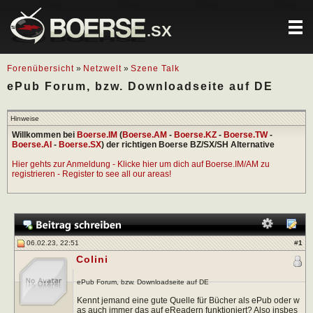
.SX
Forenübersicht
»
Netzwelt
»
Szene Talk
ePub Forum, bzw. Downloadseite auf DE
Hinweise
Willkommen bei
Boerse.IM
(
Boerse.AM
-
Boerse.KZ
-
Boerse.TW
-
Boerse.AI
-
Boerse.SX
) der richtigen Boerse BZ/SX/SH Alternative
Hier gehts zur Anmeldung - Klicke hier um dich auf Boerse.IM/AM zu
registrieren - Register to see all our areas!
06.02.23, 22:51
#
1
Colini
ePub Forum, bzw. Downloadseite auf DE
Kennt jemand eine gute Quelle für Bücher als ePub oder w
as auch immer das auf eReadern funktioniert? Also insbes