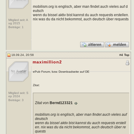
mobilism.org is englisch, aber man findet auch vieles auf d
eutsch
wenn du bissel aktiv bist kannst du auch requests erstellen.
nix was du da nicht bekommst, auch deutsch über requests
Mitglied seit: A
ug 2015
Beiträge:
1
18.09.24, 20:58
#
4
Top
maximillion2
ePub Forum, bzw. Downloadseite auf DE
Zitat:
Mitglied seit: S
ep 2024
Beiträge:
3
Zitat von
Bernd123321
mobilism.org is englisch, aber man findet auch vieles auf
deutsch
wenn du bissel aktiv bist kannst du auch requests erstell
en. nix was du da nicht bekommst, auch deutsch über re
quests