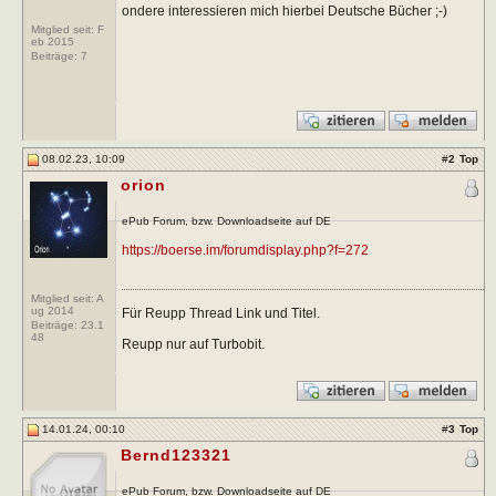
ondere interessieren mich hierbei Deutsche Bücher ;-)
Mitglied seit: F
eb 2015
Beiträge:
7
08.02.23, 10:09
#
2
Top
orion
ePub Forum, bzw. Downloadseite auf DE
https://boerse.im/forumdisplay.php?f=272
Mitglied seit: A
ug 2014
Für Reupp Thread Link und Titel.
Beiträge:
23.1
48
Reupp nur auf Turbobit.
14.01.24, 00:10
#
3
Top
Bernd123321
ePub Forum, bzw. Downloadseite auf DE