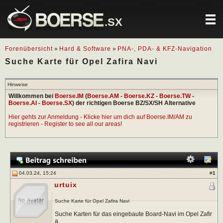
.SX
Forenübersicht
»
Hard & Software
»
PNA-, PDA- & KFZ-Navigation
Suche Karte für Opel Zafira Navi
Hinweise
Willkommen bei
Boerse.IM
(
Boerse.AM
-
Boerse.KZ
-
Boerse.TW
-
Boerse.AI
-
Boerse.SX
) der richtigen Boerse BZ/SX/SH Alternative
Hier gehts zur Anmeldung - Klicke hier um dich auf Boerse.IM/AM zu
registrieren - Register to see all our areas!
04.03.24, 15:24
#
1
urtuix
Suche Karte für Opel Zafira Navi
Suche Karten für das eingebaute Board-Navi im Opel Zafir
a