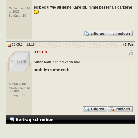
edit: egal wie alt deine Karte ist, immer besser als garkeine
Mitglied seit: M
ar 2021
Beiträge:
26
25.05.24, 12:19
#
2
Top
urtuix
Suche Karte für Opel Zafira Navi
push, ich suche noch
Threadstarter
Mitglied seit: M
ar 2021
Beiträge:
26