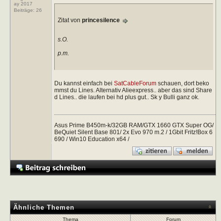
ay 2017
Beiträge:
26
Zitat von
princesilence
s.O.
p.m.
Du kannst einfach bei
SatCableForum
schauen, dort beko
mmst du Lines. Alternativ Alieexpress.. aber das sind Share
d Lines.. die laufen bei hd plus gut.. Sk y Bulli ganz ok.
Asus Prime B450m-k/32GB RAM/GTX 1660 GTX Super OG/
BeQuiet Silent Base 801/ 2x Evo 970 m.2 / 1Gbit Fritz!Box 6
690 / Win10 Education x64 /
Ähnliche Themen
Thema
Forum