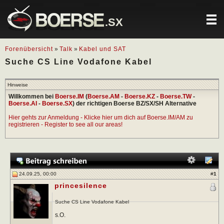
.SX
Forenübersicht
»
Talk
»
Kabel und SAT
Suche CS Line Vodafone Kabel
Hinweise
Willkommen bei
Boerse.IM
(
Boerse.AM
-
Boerse.KZ
-
Boerse.TW
-
Boerse.AI
-
Boerse.SX
) der richtigen Boerse BZ/SX/SH Alternative
Hier gehts zur Anmeldung - Klicke hier um dich auf Boerse.IM/AM zu
registrieren - Register to see all our areas!
24.09.25, 00:00
#
1
princesilence
Suche CS Line Vodafone Kabel
s.O.