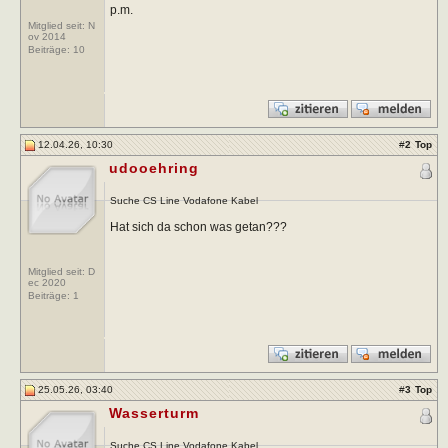
p.m.
Mitglied seit: N
ov 2014
Beiträge:
10
12.04.26, 10:30
#
2
Top
udooehring
Suche CS Line Vodafone Kabel
Hat sich da schon was getan???
Mitglied seit: D
ec 2020
Beiträge:
1
25.05.26, 03:40
#
3
Top
Wasserturm
Suche CS Line Vodafone Kabel