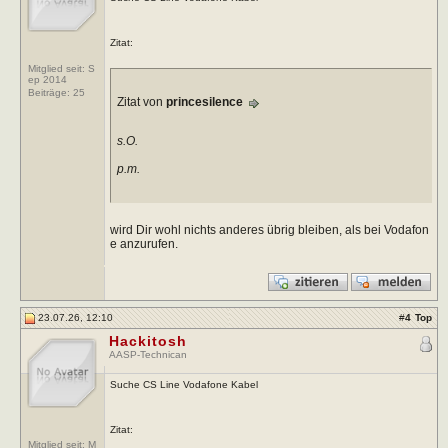
Zitat:
Mitglied seit: S
ep 2014
Beiträge:
25
Zitat von
princesilence
s.O.
p.m.
wird Dir wohl nichts anderes übrig bleiben, als bei Vodafon
e anzurufen.
23.07.26, 12:10
#
4
Top
Hackitosh
AASP-Technican
Suche CS Line Vodafone Kabel
Zitat:
Mitglied seit: M