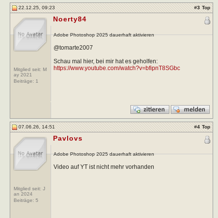
22.12.25, 09:23
#
3
Top
Noerty84
Adobe Photoshop 2025 dauerhaft aktivieren
@tomarte2007
Schau mal hier, bei mir hat es geholfen:
https://www.youtube.com/watch?v=bfipnT8SGbc
Mitglied seit: M
ay 2021
Beiträge:
1
07.06.26, 14:51
#
4
Top
Pavlovs
Adobe Photoshop 2025 dauerhaft aktivieren
Video auf YT ist nicht mehr vorhanden
Mitglied seit: J
an 2024
Beiträge:
5