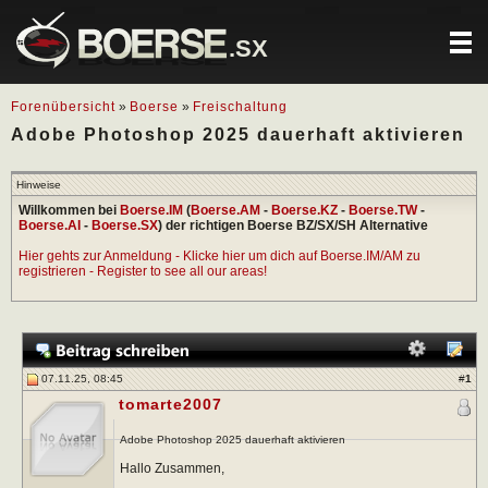
.SX
Forenübersicht
»
Boerse
»
Freischaltung
Adobe Photoshop 2025 dauerhaft aktivieren
Hinweise
Willkommen bei
Boerse.IM
(
Boerse.AM
-
Boerse.KZ
-
Boerse.TW
-
Boerse.AI
-
Boerse.SX
) der richtigen Boerse BZ/SX/SH Alternative
Hier gehts zur Anmeldung - Klicke hier um dich auf Boerse.IM/AM zu
registrieren - Register to see all our areas!
07.11.25, 08:45
#
1
tomarte2007
Adobe Photoshop 2025 dauerhaft aktivieren
Hallo Zusammen,