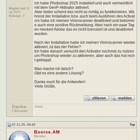
ich habe Photoshop 2025 installiert und auch vermeintlich
mit dem GenP-Aktivator aktiviert.
Mitglied seit: A
Aber leider scheint das nicht so richtig zu funktionieren. Wä
ug 2021
hrend der Installation bzw. auch beim Ausführen des Activat
Beiträge:
7
ors habe ich meinen Virenscanner deaktiviert und bekomm
e auch eine positive Rückmeldung. Aber nach ein paar Tag
en meckert Adobe das es nicht lizensiert ist und deaktiviert
wurden.
Nach der Installation habe ich meinen Virenscanner wieder
aktiviert, ist das der Fehler?
Ich habe danach versucht den Activator nochmal zu nutzen
um Photoshop wieder zu aktivieren, aber auch das hat nich
t geklappt.
Was mache ich falsch?
Gibt es eine andere Lösung?
Danke euch für die Antworten!
Viele Grüße,
Danke
Julaw
1 Benutzer
07.11.25, 08:45
Top
Boerse.AM
Member