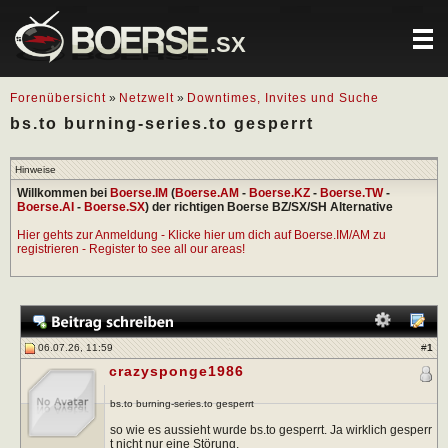
.SX
Forenübersicht
»
Netzwelt
»
Downtimes, Invites und Suche
bs.to burning-series.to gesperrt
Hinweise
Willkommen bei
Boerse.IM
(
Boerse.AM
-
Boerse.KZ
-
Boerse.TW
-
Boerse.AI
-
Boerse.SX
) der richtigen Boerse BZ/SX/SH Alternative
Hier gehts zur Anmeldung - Klicke hier um dich auf Boerse.IM/AM zu
registrieren - Register to see all our areas!
06.07.26, 11:59
#
1
crazysponge1986
bs.to burning-series.to gesperrt
so wie es aussieht wurde bs.to gesperrt. Ja wirklich gesperr
t nicht nur eine Störung.