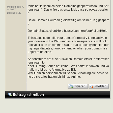
tonic hat tatsächlich beide Domains gesperrt (bs.to und Ser
Mitglied seit: O
ienstream). Das wäre das erste Mal, dass so etwas passier
ct 2017
t.
Beiträge:
23
Beide Domains wurden gleichzeitig am selben Tag gesperr
t.
Domain Status: clientHold https://icann.org/epp#clientHold
This status code tells your domain’s registry to not activate
your domain in the DNS and as a consequence, it will not r
esolve. It is an uncommon status that is usually enacted dur
ing legal disputes, non-payment, or when your domain is s
ubject to deletion.
Serienstream hat eine Ausweich Domain erstellt : https://ser
ienstream.to
aber Burning Series hat keine . Was haltet ihr davon und vo
r allem gibt es ne Alternative zu BS.
War für mich persöhnlich für Serien Streaming die beste Se
ite da sie alles hatten bis hin zu Anime.