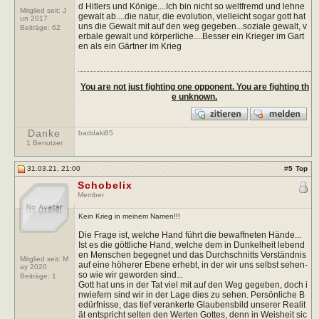
d Hitlers und Könige....Ich bin nicht so weltfremd und lehne
Mitglied seit: J
gewalt ab....die natur, die evolution, vielleicht sogar gott hat
un 2017
uns die Gewalt mit auf den weg gegeben...soziale gewalt, v
Beiträge:
62
erbale gewalt und körperliche....Besser ein Krieger im Gart
en als ein Gärtner im Krieg
You are not just fighting one opponent. You are fighting th
e unknown.
Danke
baddaki85
1 Benutzer
31.03.21, 21:00
#
5
Top
Schobelix
Member
Kein Krieg in meinem Namen!!!
Die Frage ist, welche Hand führt die bewaffneten Hände...
Ist es die göttliche Hand, welche dem in Dunkelheit lebend
en Menschen begegnet und das Durchschnitts Verständnis
Mitglied seit: M
auf eine höherer Ebene erhebt, in der wir uns selbst sehen-
ay 2020
so wie wir geworden sind...
Beiträge:
1
Gott hat uns in der Tat viel mit auf den Weg gegeben, doch i
nwiefern sind wir in der Lage dies zu sehen. Persönliche B
edürfnisse, das tief verankerte Glaubensbild unserer Realit
ät entspricht selten den Werten Gottes, denn in Weisheit sic