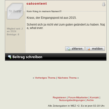
catcontent
Kein Krieg in meinem Namen!!!
Krass, der Eingangspost ist aus 2015.
Scheint sich ja nicht viel zum guten geändert zu haben. Naj
a, what ever.
Mitglied seit: J
an 2024
Beiträge:
8
«
Vorheriges Thema
|
Nächstes Thema
»
Registrieren
|
Forum-Mitarbeiter
|
Kontakt
|
Nutzungsbedingungen
|
Archiv
Alle Zeitangaben in WEZ +2. Es ist jetzt
02:18
Uhr.