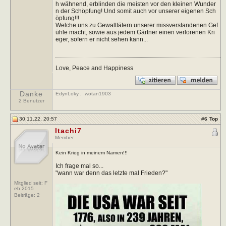
h wähnend, erblinden die meisten vor den kleinen Wunder
n der Schöpfung! Und somit auch vor unserer eigenen Sch
öpfung!!!
Welche uns zu Gewalttätern unserer missverstandenen Gef
ühle macht, sowie aus jedem Gärtner einen verlorenen Kri
eger, sofern er nicht sehen kann...
Love, Peace and Happiness
Danke
EdynLoky
,
wotan1903
2 Benutzer
30.11.22, 20:57
#
6
Top
Itachi7
Member
Kein Krieg in meinem Namen!!!
Ich frage mal so...
"wann war denn das letzte mal Frieden?"
Mitglied seit: F
eb 2015
Beiträge:
2