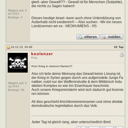
gkeit--aber Gewalt!??-- Gewalt ist für Menschen (Subjekte),
die nichts zu Sagen haben!!
Mitglied seit: F
eb 2015
Beiträge:
4
Dieses heutige Israel--kann auch ohne Unterstützung von
Außerhalb nicht existieren!!----Also suchen - Wir ein neues
Land(nennen wir es - NEOHUMIENS --!!!!)
16.12.15, 00:49
#
2
Top
koolenzer
King
Kein Krieg in meinem Namen!!!
Also ich teile deine Meinung das Gewalt keine Lösung ist,
der Krieg in Syrien gegen durch uns aufgerüstete Junge Fa
natiker, nutzt nur der Waffenindustie & dem Militärisch Indu
Mitglied seit: A
stiellen Komplex so wie ihn Eisenhauer beschrieb.
ug 2014
Auch unsere Kriegsministerin wird sich dadurch gut Inzenie
Beiträge:
59
ren können.
All dies geschieht #nichtinmeinemnamen und ohne direkte
demokratische legimitation durch das Volk.
Jeder Tag ist gleich lang, aber unterschiedlich Breit