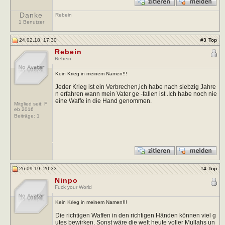
Danke
Rebein
1 Benutzer
24.02.18, 17:30
#
3
Top
Rebein
Rebein
Kein Krieg in meinem Namen!!!
Jeder Krieg ist ein Verbrechen,ich habe nach siebzig Jahre
n erfahren wann mein Vater ge -fallen ist .Ich habe noch nie
eine Waffe in die Hand genommen.
Mitglied seit: F
eb 2016
Beiträge:
1
26.09.19, 20:33
#
4
Top
Ninpo
Fuck your World
Kein Krieg in meinem Namen!!!
Die richtigen Waffen in den richtigen Händen können viel g
utes bewirken. Sonst wäre die welt heute voller Mullahs un