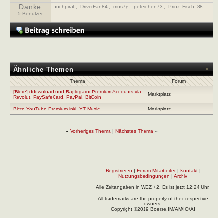
Danke
buchpirat
,
DriverFan84
,
mus7y
,
peterchen73
,
Prinz_Fisch_88
5 Benutzer
Ähnliche Themen
Thema
Forum
[Biete] ddownload und Rapidgator Premium Accounts via
Marktplatz
Revolut, PaySafeCard, PayPal, BitCoin
Biete YouTube Premium inkl. YT Music
Marktplatz
«
Vorheriges Thema
|
Nächstes Thema
»
Registrieren
|
Forum-Mitarbeiter
|
Kontakt
|
Nutzungsbedingungen
|
Archiv
Alle Zeitangaben in WEZ +2. Es ist jetzt
12:24
Uhr.
All trademarks are the property of their respective
owners.
Copyright ©2019 Boerse.IM/AM/IO/AI