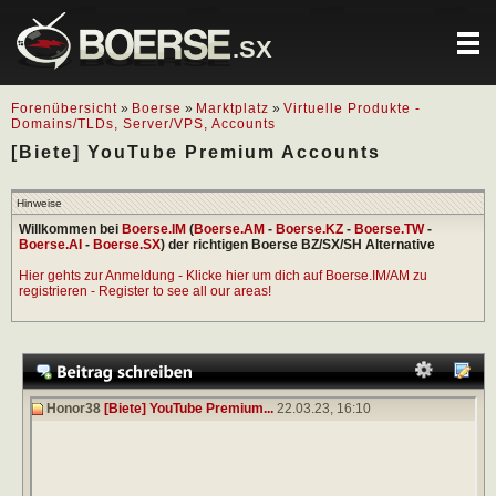
.SX
Forenübersicht
»
Boerse
»
Marktplatz
»
Virtuelle Produkte -
Domains/TLDs, Server/VPS, Accounts
[Biete] YouTube Premium Accounts
Hinweise
Willkommen bei
Boerse.IM
(
Boerse.AM
-
Boerse.KZ
-
Boerse.TW
-
Boerse.AI
-
Boerse.SX
) der richtigen Boerse BZ/SX/SH Alternative
Hier gehts zur Anmeldung - Klicke hier um dich auf Boerse.IM/AM zu
registrieren - Register to see all our areas!
Honor38
[Biete] YouTube Premium...
22.03.23,
16:10