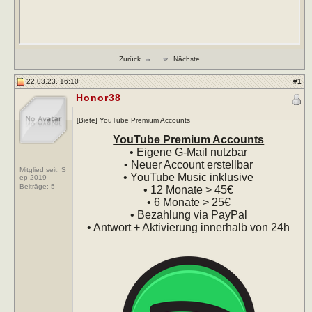
Zurück
Nächste
22.03.23, 16:10
#
1
Honor38
[Biete] YouTube Premium Accounts
YouTube Premium Accounts
• Eigene G-Mail nutzbar
• Neuer Account erstellbar
Mitglied seit: S
• YouTube Music inklusive
ep 2019
Beiträge:
5
• 12 Monate > 45€
• 6 Monate > 25€
• Bezahlung via PayPal
• Antwort + Aktivierung innerhalb von 24h