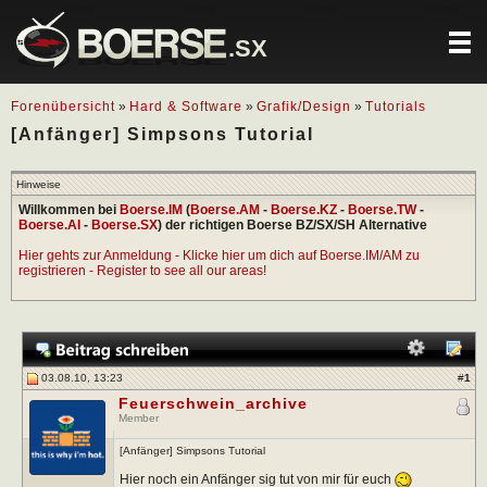
.SX
Forenübersicht
»
Hard & Software
»
Grafik/Design
»
Tutorials
[Anfänger] Simpsons Tutorial
Hinweise
Willkommen bei
Boerse.IM
(
Boerse.AM
-
Boerse.KZ
-
Boerse.TW
-
Boerse.AI
-
Boerse.SX
) der richtigen Boerse BZ/SX/SH Alternative
Hier gehts zur Anmeldung - Klicke hier um dich auf Boerse.IM/AM zu
registrieren - Register to see all our areas!
03.08.10, 13:23
#
1
Feuerschwein_archive
Member
[Anfänger] Simpsons Tutorial
Hier noch ein Anfänger sig tut von mir für euch