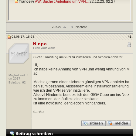
Trancery
AW: Suche : Anleitung um VPN...
22.12.23,
02:27
Zurück
Nächste
03.08.17, 18:28
#
1
Ninpo
Fuck your World
Suche : Anleitung um VPN zu installieren und sicheren Anbieter
Hi,
Ich habe keine Ahnung von VPN und wenig Ahnung von M
ac.
Mitglied seit: J
un 2017
Möchte gernen einen sicheren günstigen VPN anbieter ha
Beiträge:
62
ben zum bezahlen. Ausserdem eine Installationsanleitung
wie ich den VPN server installiere.
Als evtl Hindernis benutze ich den GIGA Cube um ins Netz
zu kommen. der läuft mit einer sim karte.
ist eine notlösung. geht jedoch nicht anders.
danke