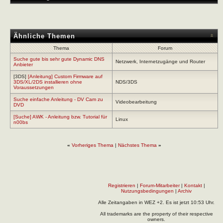
Ähnliche Themen
Thema
Forum
Suche gute bis sehr gute Dynamic DNS
Netzwerk, Internetzugänge und Router
Anbieter
[3DS]
[Anleitung] Custom Firmware auf
3DS/XL/2DS installieren ohne
NDS/3DS
Voraussetzungen
Suche einfache Anleitung - DV Cam zu
Videobearbeitung
DVD
[Suche] AWK - Anleitung bzw. Tutorial für
Linux
n00bs
«
Vorheriges Thema
|
Nächstes Thema
»
Registrieren
|
Forum-Mitarbeiter
|
Kontakt
|
Nutzungsbedingungen
|
Archiv
Alle Zeitangaben in WEZ +2. Es ist jetzt
10:53
Uhr.
All trademarks are the property of their respective
owners.