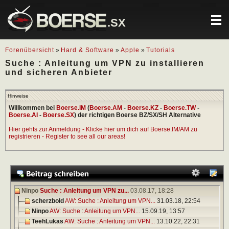
.SX
Forenübersicht
»
Hard & Software
»
Apple
»
Tutorials
Suche : Anleitung um VPN zu installieren
und sicheren Anbieter
Hinweise
Willkommen bei
Boerse.IM
(
Boerse.AM
-
Boerse.KZ
-
Boerse.TW
-
Boerse.AI
-
Boerse.SX
) der richtigen Boerse BZ/SX/SH Alternative
Hier gehts zur Anmeldung - Klicke hier um dich auf Boerse.IM/AM zu
registrieren - Register to see all our areas!
Ninpo
Suche : Anleitung um VPN zu...
03.08.17,
18:28
scherzbold
AW: Suche : Anleitung um VPN...
31.03.18,
22:54
Ninpo
AW: Suche : Anleitung um VPN...
15.09.19,
13:57
TeehLukas
AW: Suche : Anleitung um VPN...
13.10.22,
22:31