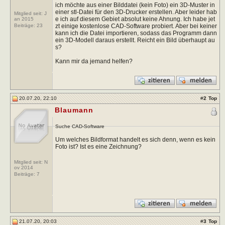
ich möchte aus einer Bilddatei (kein Foto) ein 3D-Muster in
einer stl-Datei für den 3D-Drucker erstellen. Aber leider hab
Mitglied seit: J
e ich auf diesem Gebiet absolut keine Ahnung. Ich habe jet
an 2015
zt einige kostenlose CAD-Software probiert. Aber bei keiner
Beiträge:
23
kann ich die Datei importieren, sodass das Programm dann
ein 3D-Modell daraus erstellt. Reicht ein Bild überhaupt au
s?
Kann mir da jemand helfen?
20.07.20, 22:10
#
2
Top
Blaumann
Suche CAD-Software
Um welches Bildformat handelt es sich denn, wenn es kein
Foto ist? Ist es eine Zeichnung?
Mitglied seit: N
ov 2014
Beiträge:
7
21.07.20, 20:03
#
3
Top