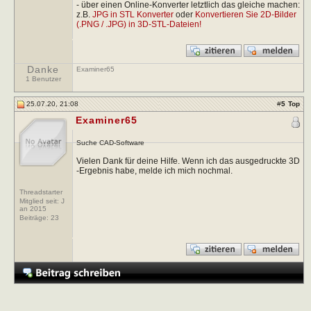
- über einen Online-Konverter letztlich das gleiche machen:
z.B.
JPG in STL Konverter
oder
Konvertieren Sie 2D-Bilder
(.PNG / .JPG) in 3D-STL-Dateien!
Danke
Examiner65
1 Benutzer
25.07.20, 21:08
#
5
Top
Examiner65
Suche CAD-Software
Vielen Dank für deine Hilfe. Wenn ich das ausgedruckte 3D
-Ergebnis habe, melde ich mich nochmal.
Threadstarter
Mitglied seit: J
an 2015
Beiträge:
23