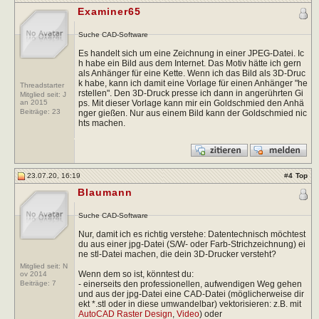
Examiner65
Suche CAD-Software
Es handelt sich um eine Zeichnung in einer JPEG-Datei. Ic
h habe ein Bild aus dem Internet. Das Motiv hätte ich gern
als Anhänger für eine Kette. Wenn ich das Bild als 3D-Druc
k habe, kann ich damit eine Vorlage für einen Anhänger "he
Threadstarter
rstellen". Den 3D-Druck presse ich dann in angerührten Gi
Mitglied seit: J
ps. Mit dieser Vorlage kann mir ein Goldschmied den Anhä
an 2015
Beiträge:
23
nger gießen. Nur aus einem Bild kann der Goldschmied nic
hts machen.
23.07.20, 16:19
#
4
Top
Blaumann
Suche CAD-Software
Nur, damit ich es richtig verstehe: Datentechnisch möchtest
du aus einer jpg-Datei (S/W- oder Farb-Strichzeichnung) ei
ne stl-Datei machen, die dein 3D-Drucker versteht?
Mitglied seit: N
Wenn dem so ist, könntest du:
ov 2014
- einerseits den professionellen, aufwendigen Weg gehen
Beiträge:
7
und aus der jpg-Datei eine CAD-Datei (möglicherweise dir
ekt *.stl oder in diese umwandelbar) vektorisieren: z.B. mit
AutoCAD Raster Design
,
Video
) oder