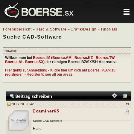
.SX
Forenübersicht
»
Hard & Software
»
Grafik/Design
»
Tutorials
Suche CAD-Software
Hinweise
Willkommen bei
Boerse.IM
(
Boerse.AM
-
Boerse.KZ
-
Boerse.TW
-
Boerse.AI
-
Boerse.SX
) der richtigen Boerse BZ/SX/SH Alternative
Hier gehts zur Anmeldung - Klicke hier um dich auf Boerse.IM/AM zu
registrieren - Register to see all our areas!
20.07.20, 20:42
#
1
Examiner65
Suche CAD-Software
Hallo,