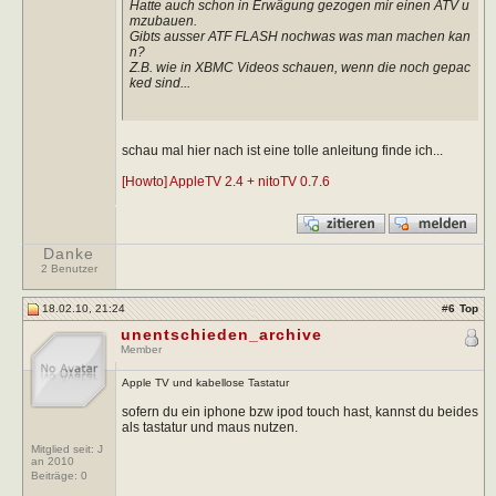
Hatte auch schon in Erwägung gezogen mir einen ATV u
mzubauen.
Gibts ausser ATF FLASH nochwas was man machen kan
n?
Z.B. wie in XBMC Videos schauen, wenn die noch gepac
ked sind...
schau mal hier nach ist eine tolle anleitung finde ich...
[Howto] AppleTV 2.4 + nitoTV 0.7.6
Danke
2 Benutzer
18.02.10, 21:24
#
6
Top
unentschieden_archive
Member
Apple TV und kabellose Tastatur
sofern du ein iphone bzw ipod touch hast, kannst du beides
als tastatur und maus nutzen.
Mitglied seit: J
an 2010
Beiträge:
0