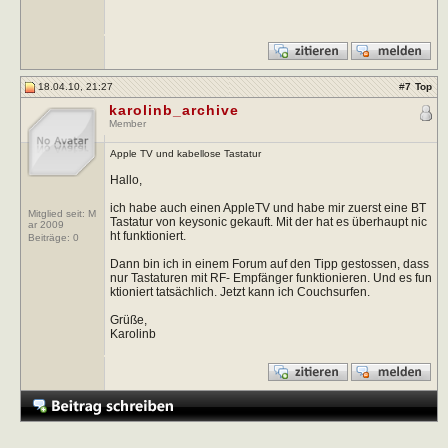
18.04.10, 21:27
#
7
Top
karolinb_archive
Member
Apple TV und kabellose Tastatur
Hallo,
ich habe auch einen AppleTV und habe mir zuerst eine BT
Mitglied seit: M
Tastatur von keysonic gekauft. Mit der hat es überhaupt nic
ar 2009
ht funktioniert.
Beiträge:
0
Dann bin ich in einem Forum auf den Tipp gestossen, dass
nur Tastaturen mit RF- Empfänger funktionieren. Und es fun
ktioniert tatsächlich. Jetzt kann ich Couchsurfen.
Grüße,
Karolinb