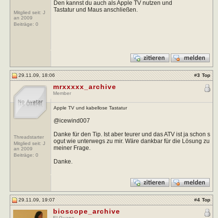
Den kannst du auch als Apple TV nutzen und
Tastatur und Maus anschließen.
Mitglied seit: J
an 2009
Beiträge:
0
29.11.09, 18:06
#
3
Top
mrxxxxx_archive
Member
Apple TV und kabellose Tastatur
@icewind007
Danke für den Tip. Ist aber teurer und das ATV ist ja schon s
Threadstarter
ogut wie unterwegs zu mir. Wäre dankbar für die Lösung zu
Mitglied seit: J
meiner Frage.
an 2009
Beiträge:
0
Danke.
29.11.09, 19:07
#
4
Top
bioscope_archive
El Guapo