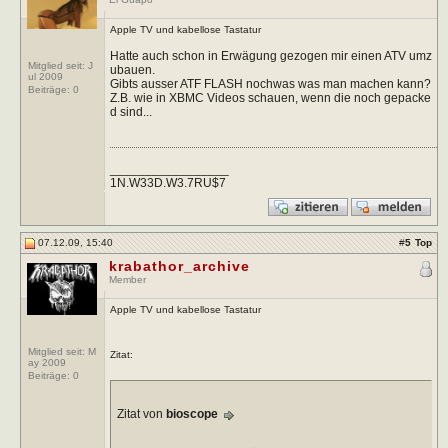
Apple TV und kabellose Tastatur
Hatte auch schon in Erwägung gezogen mir einen ATV umz
Mitglied seit: J
ubauen.
ul 2009
Gibts ausser ATF FLASH nochwas was man machen kann?
Beiträge:
0
Z.B. wie in XBMC Videos schauen, wenn die noch gepacke
d sind...
_________________
1N.W33D.W3.7RU$7
07.12.09, 15:40
#
5
Top
krabathor_archive
Member
Apple TV und kabellose Tastatur
Mitglied seit: M
Zitat:
ay 2009
Beiträge:
0
Zitat von
bioscope