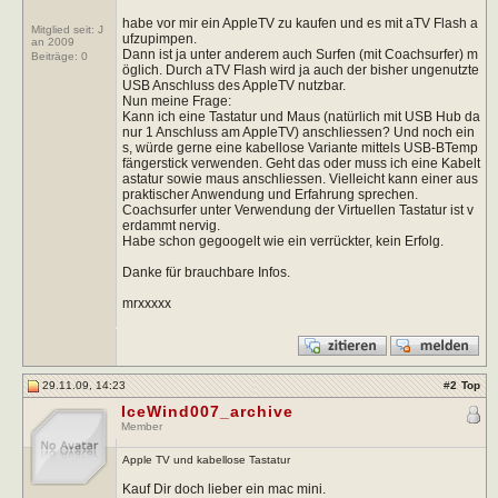
habe vor mir ein AppleTV zu kaufen und es mit aTV Flash a
Mitglied seit: J
ufzupimpen.
an 2009
Dann ist ja unter anderem auch Surfen (mit Coachsurfer) m
Beiträge:
0
öglich. Durch aTV Flash wird ja auch der bisher ungenutzte
USB Anschluss des AppleTV nutzbar.
Nun meine Frage:
Kann ich eine Tastatur und Maus (natürlich mit USB Hub da
nur 1 Anschluss am AppleTV) anschliessen? Und noch ein
s, würde gerne eine kabellose Variante mittels USB-BTemp
fängerstick verwenden. Geht das oder muss ich eine Kabelt
astatur sowie maus anschliessen. Vielleicht kann einer aus
praktischer Anwendung und Erfahrung sprechen.
Coachsurfer unter Verwendung der Virtuellen Tastatur ist v
erdammt nervig.
Habe schon gegoogelt wie ein verrückter, kein Erfolg.
Danke für brauchbare Infos.
mrxxxxx
29.11.09, 14:23
#
2
Top
IceWind007_archive
Member
Apple TV und kabellose Tastatur
Kauf Dir doch lieber ein mac mini.