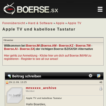
.SX
Forenübersicht
»
Hard & Software
»
Apple
»
Apple TV
Apple TV und kabellose Tastatur
Hinweise
Willkommen bei
Boerse.IM
(
Boerse.AM
-
Boerse.KZ
-
Boerse.TW
-
Boerse.AI
-
Boerse.SX
) der richtigen Boerse BZ/SX/SH Alternative
Hier gehts zur Anmeldung - Klicke hier um dich auf Boerse.IM/AM zu
registrieren - Register to see all our areas!
29.11.09, 13:25
#
1
mrxxxxx_archive
Member
Apple TV und kabellose Tastatur
Hallo Boardies,