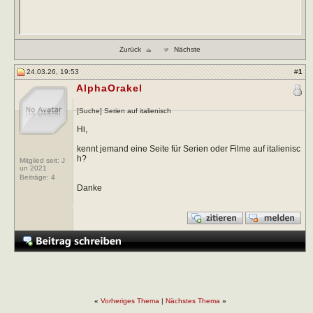
Zurück
Nächste
24.03.26, 19:53
#
1
AlphaOrakel
[Suche] Serien auf italienisch
Hi,
kennt jemand eine Seite für Serien oder Filme auf italienisc
h?
Mitglied seit: J
un 2021
Beiträge:
4
Danke
«
Vorheriges Thema
|
Nächstes Thema
»