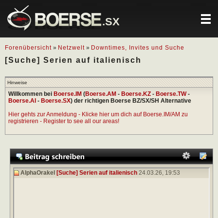
.SX
Forenübersicht
»
Netzwelt
»
Downtimes, Invites und Suche
[Suche] Serien auf italienisch
Hinweise
Willkommen bei
Boerse.IM
(
Boerse.AM
-
Boerse.KZ
-
Boerse.TW
-
Boerse.AI
-
Boerse.SX
) der richtigen Boerse BZ/SX/SH Alternative
Hier gehts zur Anmeldung - Klicke hier um dich auf Boerse.IM/AM zu
registrieren - Register to see all our areas!
AlphaOrakel
[Suche] Serien auf italienisch
24.03.26,
19:53