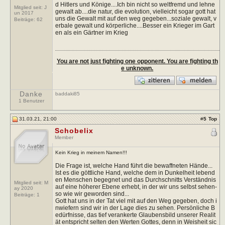
d Hitlers und Könige....Ich bin nicht so weltfremd und lehne
Mitglied seit: J
gewalt ab....die natur, die evolution, vielleicht sogar gott hat
un 2017
uns die Gewalt mit auf den weg gegeben...soziale gewalt, v
Beiträge:
62
erbale gewalt und körperliche....Besser ein Krieger im Gart
en als ein Gärtner im Krieg
You are not just fighting one opponent. You are fighting th
e unknown.
Danke
baddaki85
1 Benutzer
31.03.21, 21:00
#
5
Top
Schobelix
Member
Kein Krieg in meinem Namen!!!
Die Frage ist, welche Hand führt die bewaffneten Hände...
Ist es die göttliche Hand, welche dem in Dunkelheit lebend
en Menschen begegnet und das Durchschnitts Verständnis
Mitglied seit: M
auf eine höherer Ebene erhebt, in der wir uns selbst sehen-
ay 2020
so wie wir geworden sind...
Beiträge:
1
Gott hat uns in der Tat viel mit auf den Weg gegeben, doch i
nwiefern sind wir in der Lage dies zu sehen. Persönliche B
edürfnisse, das tief verankerte Glaubensbild unserer Realit
ät entspricht selten den Werten Gottes, denn in Weisheit sic