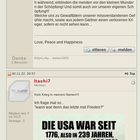
h wähnend, erblinden die meisten vor den kleinen Wunder
n der Schöpfung! Und somit auch vor unserer eigenen Sch
öpfung!!!
Welche uns zu Gewalttätern unserer missverstandenen Gef
ühle macht, sowie aus jedem Gärtner einen verlorenen Kri
eger, sofern er nicht sehen kann...
Love, Peace and Happiness
Danke
EdynLoky
,
wotan1903
2 Benutzer
30.11.22, 20:57
#
6
Top
Itachi7
Member
Kein Krieg in meinem Namen!!!
Ich frage mal so...
"wann war denn das letzte mal Frieden?"
Mitglied seit: F
eb 2015
Beiträge:
2