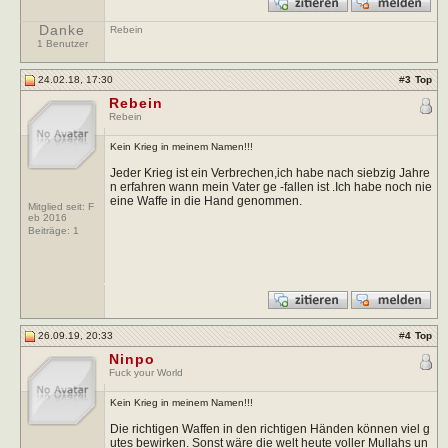
Danke
Rebein
1 Benutzer
24.02.18, 17:30
#
3
Top
Rebein
Rebein
Kein Krieg in meinem Namen!!!
Jeder Krieg ist ein Verbrechen,ich habe nach siebzig Jahre
n erfahren wann mein Vater ge -fallen ist .Ich habe noch nie
eine Waffe in die Hand genommen.
Mitglied seit: F
eb 2016
Beiträge:
1
26.09.19, 20:33
#
4
Top
Ninpo
Fuck your World
Kein Krieg in meinem Namen!!!
Die richtigen Waffen in den richtigen Händen können viel g
utes bewirken. Sonst wäre die welt heute voller Mullahs un