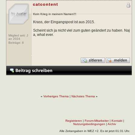
catcontent
Kein Krieg in meinem Namen!!!
Krass, der Eingangspost ist aus 2015.
Scheint sich ja nicht viel zum guten geändert zu haben. Naj
a, what ever.
Mitglied seit: J
an 2024
Beiträge:
8
«
Vorheriges Thema
|
Nächstes Thema
»
Registrieren
|
Forum-Mitarbeiter
|
Kontakt
|
Nutzungsbedingungen
|
Archiv
Alle Zeitangaben in WEZ +2. Es ist jetzt
01:31
Uhr.