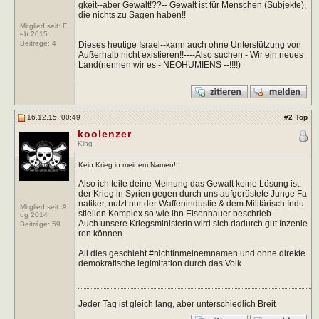
gkeit--aber Gewalt!??-- Gewalt ist für Menschen (Subjekte),
die nichts zu Sagen haben!!
Mitglied seit: F
eb 2015
Beiträge:
4
Dieses heutige Israel--kann auch ohne Unterstützung von
Außerhalb nicht existieren!!----Also suchen - Wir ein neues
Land(nennen wir es - NEOHUMIENS --!!!!)
16.12.15, 00:49
#
2
Top
koolenzer
King
Kein Krieg in meinem Namen!!!
Also ich teile deine Meinung das Gewalt keine Lösung ist,
der Krieg in Syrien gegen durch uns aufgerüstete Junge Fa
natiker, nutzt nur der Waffenindustie & dem Militärisch Indu
Mitglied seit: A
stiellen Komplex so wie ihn Eisenhauer beschrieb.
ug 2014
Auch unsere Kriegsministerin wird sich dadurch gut Inzenie
Beiträge:
59
ren können.
All dies geschieht #nichtinmeinemnamen und ohne direkte
demokratische legimitation durch das Volk.
Jeder Tag ist gleich lang, aber unterschiedlich Breit