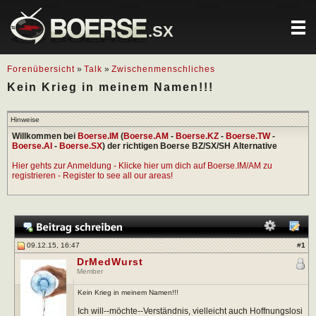
.SX
Forenübersicht
»
Talk
»
Zwischenmenschliches
Kein Krieg in meinem Namen!!!
Hinweise
Willkommen bei
Boerse.IM
(
Boerse.AM
-
Boerse.KZ
-
Boerse.TW
-
Boerse.AI
-
Boerse.SX
) der richtigen Boerse BZ/SX/SH Alternative
Hier gehts zur Anmeldung - Klicke hier um dich auf Boerse.IM/AM zu
registrieren - Register to see all our areas!
09.12.15, 16:47
#
1
DrMedWurst
Member
Kein Krieg in meinem Namen!!!
Ich will--möchte--Verständnis, vielleicht auch Hoffnungslosi