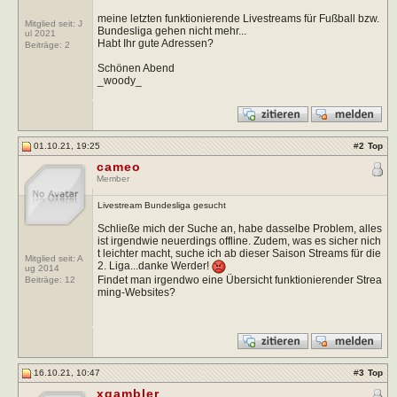
meine letzten funktionierende Livestreams für Fußball bzw.
Mitglied seit: J
Bundesliga gehen nicht mehr...
ul 2021
Habt Ihr gute Adressen?
Beiträge:
2
Schönen Abend
_woody_
01.10.21, 19:25
#
2
Top
cameo
Member
Livestream Bundesliga gesucht
Schließe mich der Suche an, habe dasselbe Problem, alles
ist irgendwie neuerdings offline. Zudem, was es sicher nich
t leichter macht, suche ich ab dieser Saison Streams für die
Mitglied seit: A
2. Liga...danke Werder!
ug 2014
Findet man irgendwo eine Übersicht funktionierender Strea
Beiträge:
12
ming-Websites?
16.10.21, 10:47
#
3
Top
xgambler