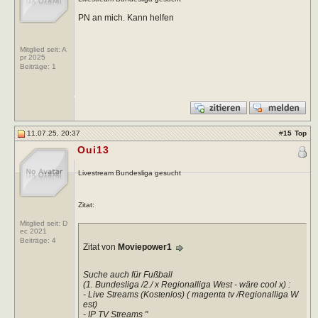
PN an mich. Kann helfen
Mitglied seit: A
pr 2025
Beiträge:
1
11.07.25, 20:37
#
15
Top
Oui13
Livestream Bundesliga gesucht
Zitat:
Mitglied seit: D
ec 2021
Beiträge:
4
Zitat von
Moviepower1
Suche auch für Fußball
(1. Bundesliga /2./ x Regionalliga West - wäre cool x) :
- Live Streams (Kostenlos) ( magenta tv /Regionalliga W
est)
- IP TV Streams "