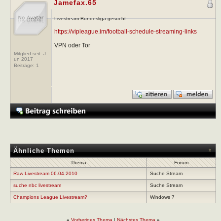
Jamefax.65
Livestream Bundesliga gesucht
https://vipleague.im/football-schedule-streaming-links
VPN oder Tor
Mitglied seit: J
un 2017
Beiträge:
1
Ähnliche Themen
Thema
Forum
Raw Livestream 06.04.2010
Suche Stream
suche nbc livestream
Suche Stream
Champions League Livestream?
Windows 7
«
Vorheriges Thema
|
Nächstes Thema
»