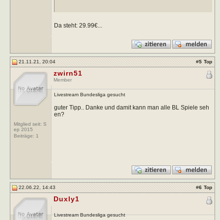
Da steht: 29.99€...
21.11.21, 20:04
#
5
Top
zwirn51
Member
Livestream Bundesliga gesucht
guter Tipp.. Danke und damit kann man alle BL Spiele seh
en?
Mitglied seit: S
ep 2015
Beiträge:
1
22.06.22, 14:43
#
6
Top
Duxly1
Livestream Bundesliga gesucht