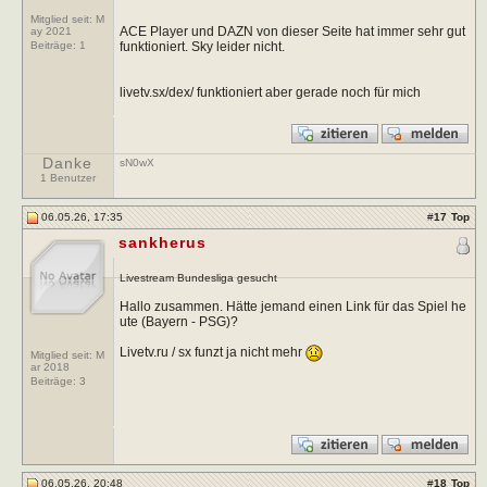
Mitglied seit: M
ACE Player und DAZN von dieser Seite hat immer sehr gut
ay 2021
funktioniert. Sky leider nicht.
Beiträge:
1
livetv.sx/dex/ funktioniert aber gerade noch für mich
Danke
sN0wX
1 Benutzer
06.05.26, 17:35
#
17
Top
sankherus
Livestream Bundesliga gesucht
Hallo zusammen. Hätte jemand einen Link für das Spiel he
ute (Bayern - PSG)?
Livetv.ru / sx funzt ja nicht mehr
Mitglied seit: M
ar 2018
Beiträge:
3
06.05.26, 20:48
#
18
Top