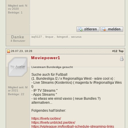
Mitglied seit: N
ov 2020
Beiträge:
1
Danke
isq5127
,
linque
,
livingevil
,
securus
4 Benutzer
28.07.23, 18:28
#
12
Top
Moviepower1
Livestream Bundesliga gesucht
Suche auch für Fußball
(1. Bundesliga /2./ x Regionalliga West - wäre cool x) :
- Live Streams (Kostenlos) ( magenta tv /Regionalliga Wes
t)
Mitglied seit: M
- IP TV Streams "
ar 2021
- Apps Streams "
Beiträge:
22
- so etwas wie einst vavoo ( neue Bundles ?)
alternativen...
Folgendes half bisher:
https://livetv.sx/dex/
https://livetv.unblckd.pw/dex/
https://vipleague.im/football-schedule-streaming-links