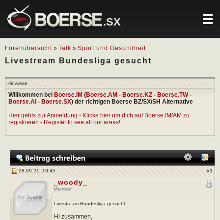
.SX
Forenübersicht
»
Talk
»
Sport und Gesundheit
Livestream Bundesliga gesucht
Hinweise
Willkommen bei
Boerse.IM
(
Boerse.AM
-
Boerse.KZ
-
Boerse.TW
-
Boerse.AI
-
Boerse.SX
) der richtigen Boerse BZ/SX/SH Alternative
Hier gehts zur Anmeldung - Klicke hier um dich auf Boerse.IM/AM zu
registrieren - Register to see all our areas!
28.09.21, 19:45
#
1
_woody_
Member
Livestream Bundesliga gesucht
Hi zusammen,