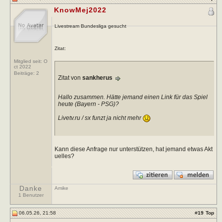
KnowMej2022
Livestream Bundesliga gesucht
Zitat:
Mitglied seit: O
ct 2022
Beiträge:
2
Zitat von
sankherus
Hallo zusammen. Hätte jemand einen Link für das Spiel
heute (Bayern - PSG)?
Livetv.ru / sx funzt ja nicht mehr
Kann diese Anfrage nur unterstützen, hat jemand etwas Akt
uelles?
Danke
Amike
1 Benutzer
06.05.26, 21:58
#
19
Top