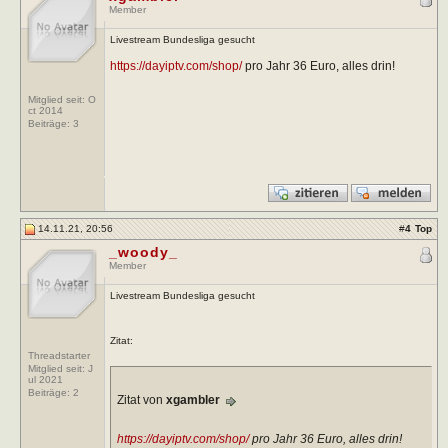
Member
Livestream Bundesliga gesucht
https://dayiptv.com/shop/
pro Jahr 36 Euro, alles drin!
Mitglied seit: O
ct 2014
Beiträge:
3
14.11.21, 20:56
#
4
Top
_woody_
Member
Livestream Bundesliga gesucht
Zitat:
Threadstarter
Mitglied seit: J
ul 2021
Beiträge:
2
Zitat von
xgambler
https://dayiptv.com/shop/
pro Jahr 36 Euro, alles drin!