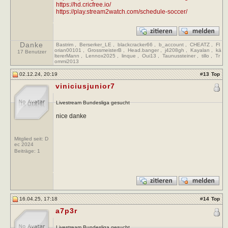
https://hd.cricfree.io/
https://play.stream2watch.com/schedule-soccer/
Danke
Bastrim
,
Berserker_LE
,
blackcracker66
,
b_account
,
CHEATZ
,
Fl
orian00101
,
GrossmeisterB
,
Head.banger
,
j4208gh
,
Kayalan
,
kä
17 Benutzer
ltererMann
,
Lennox2025
,
linque
,
Oui13
,
Taunussteiner
,
tillo
,
Tr
ommi2013
02.12.24, 20:19
#
13
Top
viniciusjunior7
Livestream Bundesliga gesucht
nice danke
Mitglied seit: D
ec 2024
Beiträge:
1
16.04.25, 17:18
#
14
Top
a7p3r
Livestream Bundesliga gesucht