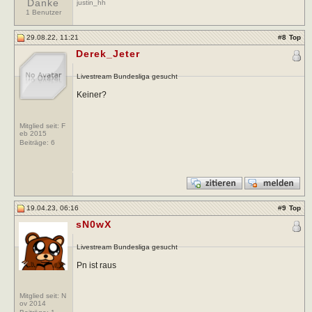
Danke
justin_hh
1 Benutzer
29.08.22, 11:21
#
8
Top
Derek_Jeter
Livestream Bundesliga gesucht
Keiner?
Mitglied seit: F
eb 2015
Beiträge:
6
19.04.23, 06:16
#
9
Top
sN0wX
Livestream Bundesliga gesucht
Pn ist raus
Mitglied seit: N
ov 2014