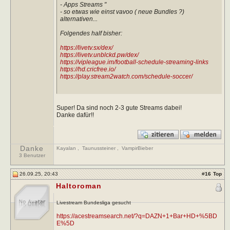
- Apps Streams "
- so etwas wie einst vavoo ( neue Bundles ?)
alternativen...
Folgendes half bisher:
https://livetv.sx/dex/
https://livetv.unblckd.pw/dex/
https://vipleague.im/football-schedule-streaming-links
https://hd.cricfree.io/
https://play.stream2watch.com/schedule-soccer/
Super! Da sind noch 2-3 gute Streams dabei!
Danke dafür!!
Danke
Kayalan
,
Taunussteiner
,
VampirBieber
3 Benutzer
26.09.25, 20:43
#
16
Top
Haltoroman
Livestream Bundesliga gesucht
https://acestreamsearch.net/?q=DAZN+1+Bar+HD+%5BD
E%5D