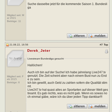
Suche dasselbe jetzt für die kommende Saison 1. Bundesli
ga
Mitglied seit: M
ar 2021
Beiträge:
11
21.08.22, 16:56
#
7
Top
Derek_Jeter
Livestream Bundesliga gesucht
Hallöchen!
Auch ich bin auf der Suche! Ich habe jahrelang Live247.tv
genutzt. Die Zeit scheint aber nach einem Bust nun zu End
Mitglied seit: F
e zu sein.
eb 2015
Ich bin gewillt, auch Geld zu zahlen sofern die Qualität stim
Beiträge:
6
mt.
Live247.tv hat quasi alles an Sportarten auf dieser Welt ges
treamt. Es gab nichts, was es nicht gab. Wenn es sowas no
ch einmal gäbe, wäre ich da über jeden Tipp dankbar!!!