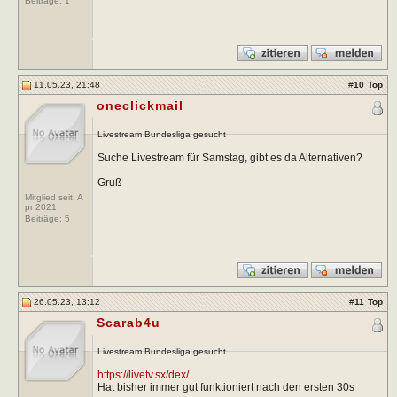
Beiträge:
1
11.05.23, 21:48
#
10
Top
oneclickmail
Livestream Bundesliga gesucht
Suche Livestream für Samstag, gibt es da Alternativen?
Gruß
Mitglied seit: A
pr 2021
Beiträge:
5
26.05.23, 13:12
#
11
Top
Scarab4u
Livestream Bundesliga gesucht
https://livetv.sx/dex/
Hat bisher immer gut funktioniert nach den ersten 30s