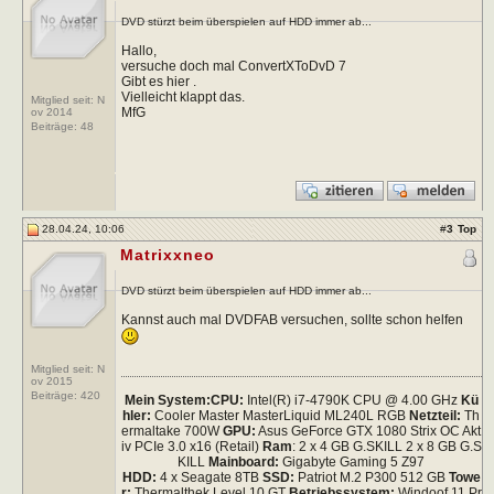
DVD stürzt beim überspielen auf HDD immer ab...
Hallo,
versuche doch mal ConvertXToDvD 7
Gibt es hier .
Vielleicht klappt das.
Mitglied seit: N
MfG
ov 2014
Beiträge:
48
28.04.24, 10:06
#
3
Top
Matrixxneo
DVD stürzt beim überspielen auf HDD immer ab...
Kannst auch mal DVDFAB versuchen, sollte schon helfen
Mitglied seit: N
ov 2015
Beiträge:
420
Mein System:
CPU:
Intel(R) i7-4790K CPU @ 4.00 GHz
Kü
hler:
Cooler Master MasterLiquid ML240L RGB
Netzteil:
Th
ermaltake 700W
GPU:
Asus GeForce GTX 1080 Strix OC Akt
iv PCIe 3.0 x16 (Retail)
Ram
: 2 x 4 GB G.SKILL 2 x 8 GB G.S
KILL
Mainboard:
Gigabyte Gaming 5 Z97
HDD:
4 x Seagate 8TB
SSD:
Patriot M.2 P300 512 GB
Towe
r:
Thermalthek Level 10 GT
Betriebssystem:
Windoof 11 Pr