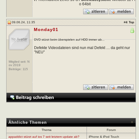
o 64bit
09.06.24, 11:35
#
4
Top
Monday01
DVD stürzt beim überspielen auf HDD immer ab...
Defekte Videodateien sind nun mal Defekt .... da geht nur
"NEU"
Mitglied seit: N
ov 2019
Beiträge:
115
Ähnliche Themen
Thema
Forum
appaddict stürzt auf ios 7 seit letztem update ab?
iPhone & iPod Touch