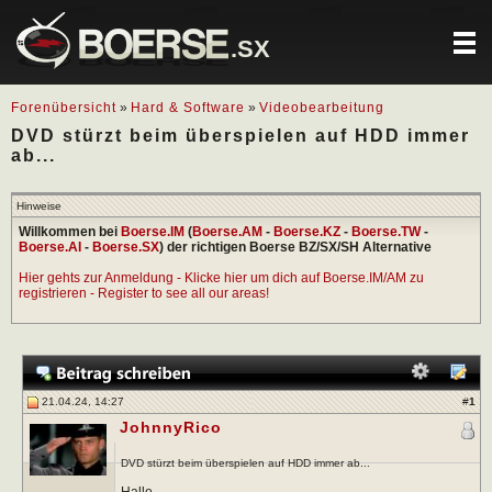
.SX
Forenübersicht
»
Hard & Software
»
Videobearbeitung
DVD stürzt beim überspielen auf HDD immer
ab...
Hinweise
Willkommen bei
Boerse.IM
(
Boerse.AM
-
Boerse.KZ
-
Boerse.TW
-
Boerse.AI
-
Boerse.SX
) der richtigen Boerse BZ/SX/SH Alternative
Hier gehts zur Anmeldung - Klicke hier um dich auf Boerse.IM/AM zu
registrieren - Register to see all our areas!
21.04.24, 14:27
#
1
JohnnyRico
DVD stürzt beim überspielen auf HDD immer ab...
Hallo,