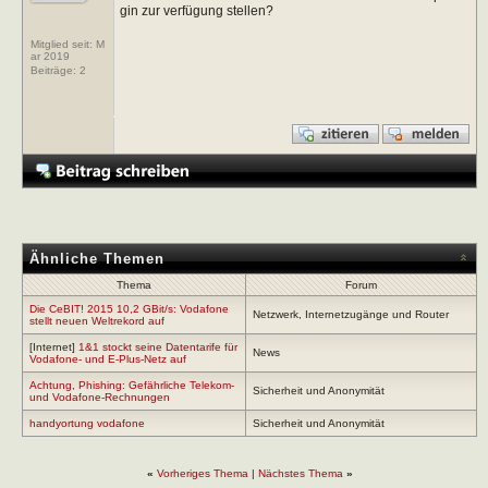
gin zur verfügung stellen?
Mitglied seit: M
ar 2019
Beiträge:
2
Ähnliche Themen
Thema
Forum
Die CeBIT! 2015 10,2 GBit/s: Vodafone
Netzwerk, Internetzugänge und Router
stellt neuen Weltrekord auf
[Internet]
1&1 stockt seine Datentarife für
News
Vodafone- und E-Plus-Netz auf
Achtung, Phishing: Gefährliche Telekom-
Sicherheit und Anonymität
und Vodafone-Rechnungen
handyortung vodafone
Sicherheit und Anonymität
«
Vorheriges Thema
|
Nächstes Thema
»