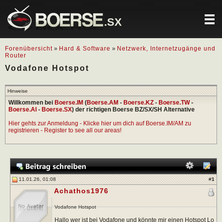
.SX
Forenübersicht
»
Hard & Software
»
Netzwerk, Internetzugänge und
Router
Vodafone Hotspot
Hinweise
Willkommen bei
Boerse.IM
(
Boerse.AM
-
Boerse.KZ
-
Boerse.TW
-
Boerse.AI
-
Boerse.SX
) der richtigen Boerse BZ/SX/SH Alternative
Hier gehts zur Anmeldung - Klicke hier um dich auf Boerse.IM/AM zu
registrieren - Register to see all our areas!
11.01.26, 01:08
#
1
Achathos1976
Vodafone Hotspot
Hallo wer ist bei Vodafone und könnte mir einen Hotspot Lo