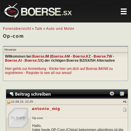
.SX
Forenübersicht
»
Talk
»
Auto und Motor
Op-com
Hinweise
Willkommen bei
Boerse.IM
(
Boerse.AM
-
Boerse.KZ
-
Boerse.TW
-
Boerse.AI
-
Boerse.SX
) der richtigen Boerse BZ/SX/SH Alternative
Hier gehts zur Anmeldung - Klicke hier um dich auf Boerse.IM/AM zu
registrieren - Register to see all our areas!
22.08.23, 22:25
#
1
antonio_mig
Op-com
Hallo,
habe heute OP-Com (China) bekommen allerdings ist die