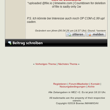
*uploaded @file.io | limewire.com | Countdown for deletion
of file is sadly only 1w
P.S. Ich könnte bei Interesse auch noch OP COM v1.99 upl
oaden.
Geändert von j4mm (06.04.26 um
14:37
Uhr). Grund: *centern
«
Vorheriges Thema
|
Nächstes Thema
»
Registrieren
|
Forum-Mitarbeiter
|
Kontakt
|
Nutzungsbedingungen
|
Archiv
Alle Zeitangaben in WEZ +2. Es ist jetzt
18:10
Uhr.
All trademarks are the property of their respective
owners.
Copyright ©2019 Boerse.IM/AM/IO/AI