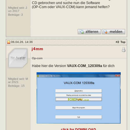
CD gebrochen und suche nun die Software
(OP-Com oder VAUX-COM) kann jemand helfen?
Mitglied seit: J
un 2017
Beiträge:
3
06.04.26, 14:36
#
2
Top
j4mm
Op-com
Habe hier die Version
VAUX-COM_120309a
für dich
Mitglied seit: M
ar 2021
Beiträge:
15
click for DOWNLOAD