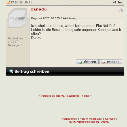
17.04.26, 20:41
#
3
Top
xanadu
Keyshot 2025.2/2025.3 Aktivierung
Ich scheitere ebenso, wobei kein anderes FlexNet läuft.
Leider ist die Beschreibung sehr ungenau. Kann jemand h
elfen?
Danke!
Mitglied seit: J
ul 2017
Beiträge:
6
«
Vorheriges Thema
|
Nächstes Thema
»
Registrieren
|
Forum-Mitarbeiter
|
Kontakt
|
Nutzungsbedingungen
|
Archiv