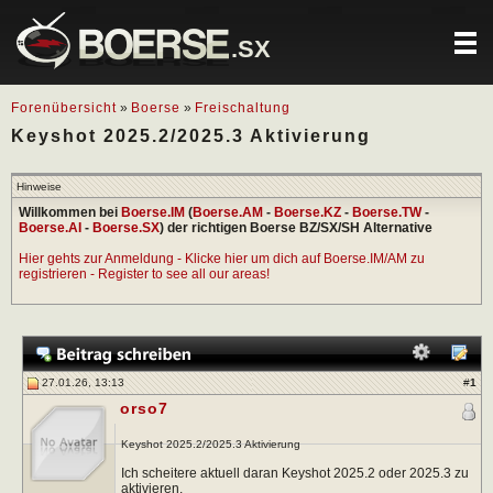
.SX
Forenübersicht
»
Boerse
»
Freischaltung
Keyshot 2025.2/2025.3 Aktivierung
Hinweise
Willkommen bei
Boerse.IM
(
Boerse.AM
-
Boerse.KZ
-
Boerse.TW
-
Boerse.AI
-
Boerse.SX
) der richtigen Boerse BZ/SX/SH Alternative
Hier gehts zur Anmeldung - Klicke hier um dich auf Boerse.IM/AM zu
registrieren - Register to see all our areas!
27.01.26, 13:13
#
1
orso7
Keyshot 2025.2/2025.3 Aktivierung
Ich scheitere aktuell daran Keyshot 2025.2 oder 2025.3 zu
aktivieren.