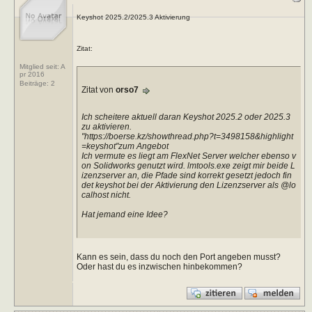
Keyshot 2025.2/2025.3 Aktivierung
Zitat:
Mitglied seit: A
pr 2016
Beiträge:
2
Zitat von
orso7
Ich scheitere aktuell daran Keyshot 2025.2 oder 2025.3
zu aktivieren.
"https://boerse.kz/showthread.php?t=3498158&highlight
=keyshot"zum Angebot
Ich vermute es liegt am FlexNet Server welcher ebenso v
on Solidworks genutzt wird. lmtools.exe zeigt mir beide L
izenzserver an, die Pfade sind korrekt gesetzt jedoch fin
det keyshot bei der Aktivierung den Lizenzserver als @lo
calhost nicht.
Hat jemand eine Idee?
Kann es sein, dass du noch den Port angeben musst?
Oder hast du es inzwischen hinbekommen?