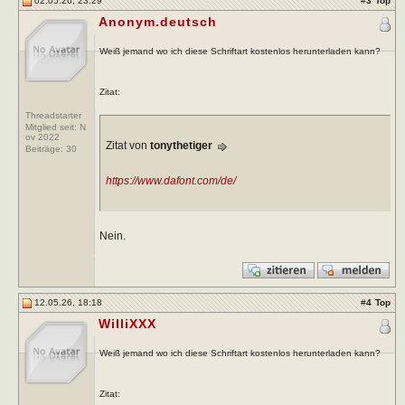
02.05.26, 23:29
#
3
Top
Anonym.deutsch
Weiß jemand wo ich diese Schriftart kostenlos herunterladen kann?
Zitat:
Threadstarter
Mitglied seit: N
ov 2022
Zitat von
tonythetiger
Beiträge:
30
https://www.dafont.com/de/
Nein.
12.05.26, 18:18
#
4
Top
WilliXXX
Weiß jemand wo ich diese Schriftart kostenlos herunterladen kann?
Zitat: