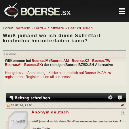
.SX
Forenübersicht
»
Hard & Software
»
Grafik/Design
Weiß jemand wo ich diese Schriftart
kostenlos herunterladen kann?
Hinweise
Willkommen bei
Boerse.IM
(
Boerse.AM
-
Boerse.KZ
-
Boerse.TW
-
Boerse.AI
-
Boerse.SX
) der richtigen Boerse BZ/SX/SH Alternative
Hier gehts zur Anmeldung - Klicke hier um dich auf Boerse.IM/AM zu
registrieren - Register to see all our areas!
04.02.24, 21:04
#
1
Anonym.deutsch
Weiß jemand wo ich diese Schriftart kostenlos herunterladen kann?
Hazle Gelia