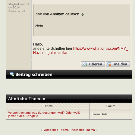
Mitglied seit: N
ov 2014
Beiträge:
48
Zitat von
Anonym.deutsch
Nein.
Hallo,
angelente Schriften hier:
https://www.whatfontis.com/NMY_
Hazle...egular.similar
Ähnliche Themen
Thema
Forum
Versteht jemand was da gesungen wird? Oder weiß
Szene Talk
jemand den Songtext
«
Vorheriges Thema
|
Nächstes Thema
»