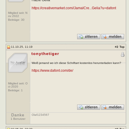
https://creativemarket.com//JamalCre...Gelia?u=dafont
Mitglied seit: N
ov 2022
Beiträge:
30
11.10.25, 11:19
#
2
Top
tonythetiger
Weiß jemand wo ich diese Schriftart kostenlos herunterladen kann?
https://www.dafont.com/de/
Mitglied seit: O
ct 2020
Beiträge:
1
Danke
Olaf1234567
1 Benutzer