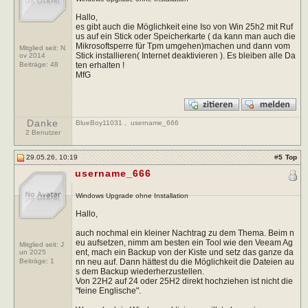
Hallo,
es gibt auch die Möglichkeit eine Iso von Win 25h2 mit Ruf
us auf ein Stick oder Speicherkarte ( da kann man auch die
Mikrosoftsperre für Tpm umgehen)machen und dann vom
Mitglied seit: N
Stick installieren( Internet deaktivieren ). Es bleiben alle Da
ov 2014
ten erhalten !
Beiträge:
48
MfG
Danke
BlueBoy11031
,
username_666
2 Benutzer
29.05.26, 10:19
#
5
Top
username_666
Windows Upgrade ohne Installation
Hallo,
auch nochmal ein kleiner Nachtrag zu dem Thema. Beim n
eu aufsetzen, nimm am besten ein Tool wie den Veeam Ag
Mitglied seit: J
ent, mach ein Backup von der Kiste und setz das ganze da
un 2025
nn neu auf. Dann hättest du die Möglichkeit die Dateien au
Beiträge:
1
s dem Backup wiederherzustellen.
Von 22H2 auf 24 oder 25H2 direkt hochziehen ist nicht die
"feine Englische".