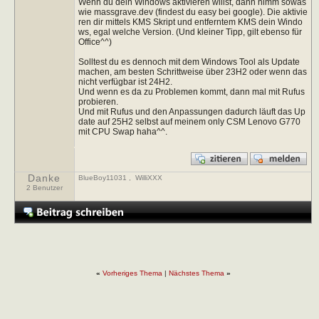
Wenn du dein Windows aktivieren willst, dann nimm sowas
wie massgrave.dev (findest du easy bei google). Die aktivie
ren dir mittels KMS Skript und entferntem KMS dein Windo
ws, egal welche Version. (Und kleiner Tipp, gilt ebenso für
Office^^)
Solltest du es dennoch mit dem Windows Tool als Update
machen, am besten Schrittweise über 23H2 oder wenn das
nicht verfügbar ist 24H2.
Und wenn es da zu Problemen kommt, dann mal mit Rufus
probieren.
Und mit Rufus und den Anpassungen dadurch läuft das Up
date auf 25H2 selbst auf meinem only CSM Lenovo G770
mit CPU Swap haha^^.
Danke
BlueBoy11031
,
WilliXXX
2 Benutzer
«
Vorheriges Thema
|
Nächstes Thema
»