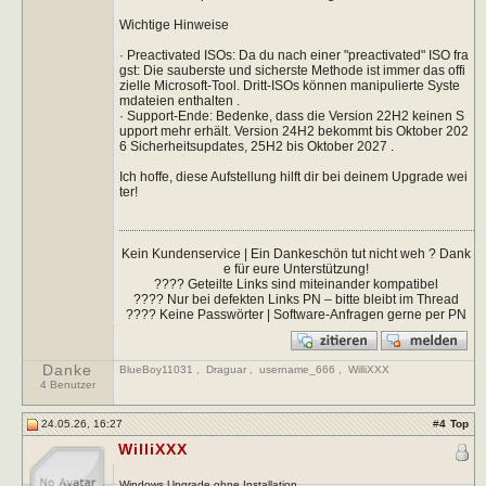
Wichtige Hinweise
· Preactivated ISOs: Da du nach einer "preactivated" ISO fra
gst: Die sauberste und sicherste Methode ist immer das offi
zielle Microsoft-Tool. Dritt-ISOs können manipulierte Syste
mdateien enthalten .
· Support-Ende: Bedenke, dass die Version 22H2 keinen S
upport mehr erhält. Version 24H2 bekommt bis Oktober 202
6 Sicherheitsupdates, 25H2 bis Oktober 2027 .
Ich hoffe, diese Aufstellung hilft dir bei deinem Upgrade wei
ter!
Kein Kundenservice | Ein Dankeschön tut nicht weh ? Dank
e für eure Unterstützung!
???? Geteilte Links sind miteinander kompatibel
???? Nur bei defekten Links PN – bitte bleibt im Thread
???? Keine Passwörter | Software-Anfragen gerne per PN
Danke
BlueBoy11031
,
Draguar
,
username_666
,
WilliXXX
4 Benutzer
24.05.26, 16:27
#
4
Top
WilliXXX
Windows Upgrade ohne Installation