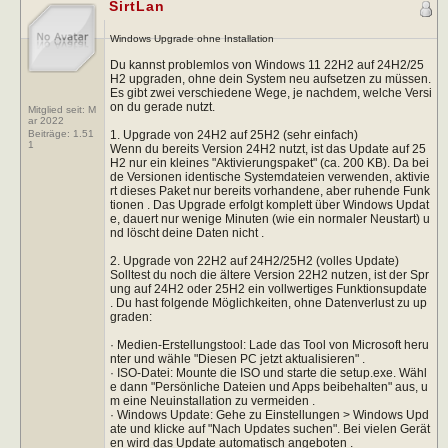
SirtLan
Windows Upgrade ohne Installation
Du kannst problemlos von Windows 11 22H2 auf 24H2/25
H2 upgraden, ohne dein System neu aufsetzen zu müssen.
Es gibt zwei verschiedene Wege, je nachdem, welche Versi
on du gerade nutzt.
Mitglied seit: M
ar 2022
1. Upgrade von 24H2 auf 25H2 (sehr einfach)
Beiträge:
1.51
1
Wenn du bereits Version 24H2 nutzt, ist das Update auf 25
H2 nur ein kleines "Aktivierungspaket" (ca. 200 KB). Da bei
de Versionen identische Systemdateien verwenden, aktivie
rt dieses Paket nur bereits vorhandene, aber ruhende Funk
tionen . Das Upgrade erfolgt komplett über Windows Updat
e, dauert nur wenige Minuten (wie ein normaler Neustart) u
nd löscht deine Daten nicht .
2. Upgrade von 22H2 auf 24H2/25H2 (volles Update)
Solltest du noch die ältere Version 22H2 nutzen, ist der Spr
ung auf 24H2 oder 25H2 ein vollwertiges Funktionsupdate
. Du hast folgende Möglichkeiten, ohne Datenverlust zu up
graden:
· Medien-Erstellungstool: Lade das Tool von Microsoft heru
nter und wähle "Diesen PC jetzt aktualisieren" .
· ISO-Datei: Mounte die ISO und starte die setup.exe. Wähl
e dann "Persönliche Dateien und Apps beibehalten" aus, u
m eine Neuinstallation zu vermeiden .
· Windows Update: Gehe zu Einstellungen > Windows Upd
ate und klicke auf "Nach Updates suchen". Bei vielen Gerät
en wird das Update automatisch angeboten .