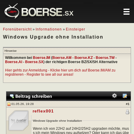
.SX
Forenübersicht
»
Informationen
»
Einsteiger
Windows Upgrade ohne Installation
Hinweise
Willkommen bei
Boerse.IM
(
Boerse.AM
-
Boerse.KZ
-
Boerse.TW
-
Boerse.AI
-
Boerse.SX
) der richtigen Boerse BZ/SX/SH Alternative
Hier gehts zur Anmeldung - Klicke hier um dich auf Boerse.IM/AM zu
registrieren - Register to see all our areas!
01.05.26, 19:28
#
1
reflex001
Windows Upgrade ohne Installation
Wenn ich von 22H2 auf 24H2/25H2 upgraden möchte, mus
s ich mein Windows neu aufsetzen? Oder kann ich das übe