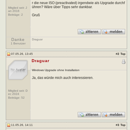
r die neue ISO (preactivated) irgendwie als Upgrade durchf
ühren? Wäre über Tipps sehr dankbar.
Mitglied seit: J
an 2016
Gruß
Beiträge:
2
Danke
Draguar
1 Benutzer
07.05.26, 13:45
#
2
Top
Draguar
Windows Upgrade ohne Installation
Ja, das würde mich auch interessieren.
Mitglied seit: D
ec 2024
Beiträge:
52
11.05.26, 14:11
#
3
Top