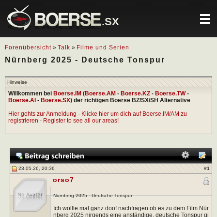
.SX
Forenübersicht
»
Talk
»
Filme und Serien
Nürnberg 2025 - Deutsche Tonspur
Hinweise
Willkommen bei
Boerse.IM
(
Boerse.AM
-
Boerse.KZ
-
Boerse.TW
-
Boerse.AI
-
Boerse.SX
) der richtigen Boerse BZ/SX/SH Alternative
Hier gehts zur Anmeldung - Klicke hier um dich auf Boerse.IM/AM zu
registrieren - Register to see all our areas!
23.05.26, 20:36
#
1
orso7
Nürnberg 2025 - Deutsche Tonspur
Ich wollte mal ganz doof nachfragen ob es zu dem Film Nür
nberg 2025 nirgends eine anständige, deutsche Tonspur gi