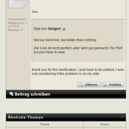
Zitat:
Threadstarter
Mitglied seit: J
un 2022
Zitat von
Steigert
Beiträge:
6
Not our best line, but better than nothing.
Die Line ist nicht perfect, aber sehr gut gemacht. Für Perf
ect you have to wait.
thank you for the clarification, I just have to be patient, I was
only wondering if the problem is on my side
Ähnliche Themen
Thema
Forum