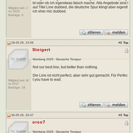
bt oder ob ich irgendwas falsch mache. Alle Angebote sind l
aut Titel Line dubbed, die deutsche Spur klingt aber eigentl
Mitglied seit: J
ich eher mic dubbed.
un 2022
Beiträge:
6
29.05.26, 23:56
#
2
Top
Steigert
Nürnberg 2025 - Deutsche Tonspur
Not our best line, but better than nothing.
Die Line ist nicht perfect, aber sehr gut gemacht. Für Perfec
t you have to wait.
Mitglied seit: M
ar 2017
Beiträge:
18
30.05.26, 20:47
#
3
Top
orso7
Nürnberg 2025 - Deutsche Tonspur