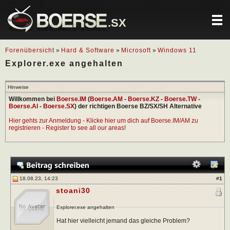
.SX
Forenübersicht
»
Hard & Software
»
Microsoft
»
Windows 11
Explorer.exe angehalten
Hinweise
Willkommen bei
Boerse.IM
(
Boerse.AM
-
Boerse.KZ
-
Boerse.TW
-
Boerse.AI
-
Boerse.SX
) der richtigen Boerse BZ/SX/SH Alternative
Hier gehts zur Anmeldung - Klicke hier um dich auf Boerse.IM/AM zu
registrieren - Register to see all our areas!
18.08.23, 14:23
#
1
stoani30
Explorer.exe angehalten
Hat hier vielleicht jemand das gleiche Problem?