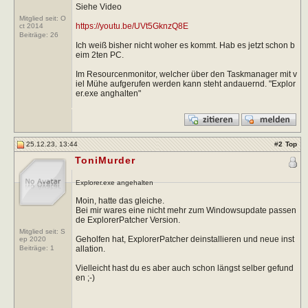
Siehe Video
Mitglied seit: O
https://youtu.be/UVt5GknzQ8E
ct 2014
Beiträge:
26
Ich weiß bisher nicht woher es kommt. Hab es jetzt schon b
eim 2ten PC.
Im Resourcenmonitor, welcher über den Taskmanager mit v
iel Mühe aufgerufen werden kann steht andauernd. "Explor
er.exe anghalten"
25.12.23, 13:44
#
2
Top
ToniMurder
Explorer.exe angehalten
Moin, hatte das gleiche.
Bei mir wares eine nicht mehr zum Windowsupdate passen
de ExplorerPatcher Version.
Mitglied seit: S
Geholfen hat, ExplorerPatcher deinstallieren und neue inst
ep 2020
allation.
Beiträge:
1
Vielleicht hast du es aber auch schon längst selber gefund
en ;-)