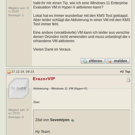
habt ihr mir einen Tip, wie ich eine Windows 11 Enterprise
Evaluation VM in Hyper-V aktivieren kann?
Mitglied seit: O
ct 2020
Lokal hat es immer wunderbar mit den KMS Tool geklappt.
Beiträge:
1
Aber leider schlägt die Aktivierung in einer VM mit den KMS
Tool immer fehl.
Eine andere (voraktivierte) VM kann ich leider aus verschie
denen Gründen nicht verwenden und muss unbedingt die v
orhandene VM aktivieren.
Vielen Dank im Voraus.
27.12.24, 09:23
#
2
Top
ErazorVIP
Aktivierung - Windows 11 VM (Hyper-V)
Zitat:
Mitglied seit: D
ec 2015
Beiträge:
3
Zitat von
Sevemiyen
Hy Team,