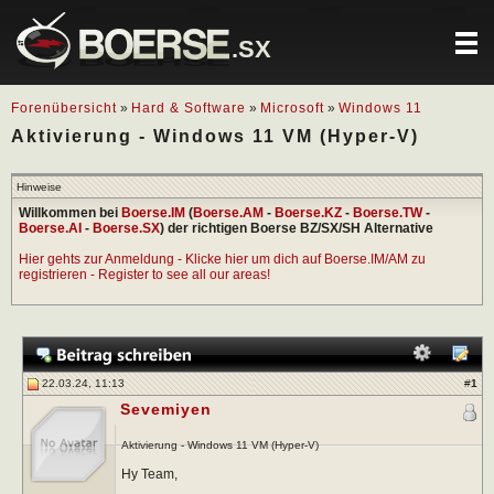
.SX
Forenübersicht
»
Hard & Software
»
Microsoft
»
Windows 11
Aktivierung - Windows 11 VM (Hyper-V)
Hinweise
Willkommen bei
Boerse.IM
(
Boerse.AM
-
Boerse.KZ
-
Boerse.TW
-
Boerse.AI
-
Boerse.SX
) der richtigen Boerse BZ/SX/SH Alternative
Hier gehts zur Anmeldung - Klicke hier um dich auf Boerse.IM/AM zu
registrieren - Register to see all our areas!
22.03.24, 11:13
#
1
Sevemiyen
Aktivierung - Windows 11 VM (Hyper-V)
Hy Team,