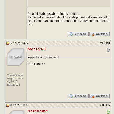
Ja echt, habe es aber hinbekommen.
Einfach die Seite mit den Links als pdf exportieren. Im pdf d
ann kann man die Links dann für den Jdownloader kopiere
n !!
03.05.26, 18:23
#
11
Top
Moeter68
keeplinks funktioniert nicht
Läuft, danke
Threadstarter
Mitglied seit: A
ug 2015
Beiträge:
8
13.05.26, 07:17
#
12
Top
hothhome