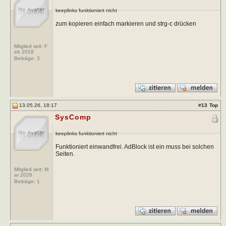
keeplinks funktioniert nicht
zum kopieren einfach markieren und strg-c drücken
Mitglied seit: F
eb 2018
Beiträge:
3
13.05.26, 18:17
#
13
Top
SysComp
keeplinks funktioniert nicht
Funktioniert einwandfrei. AdBlock ist ein muss bei solchen
Seiten.
Mitglied seit: M
ar 2026
Beiträge:
1