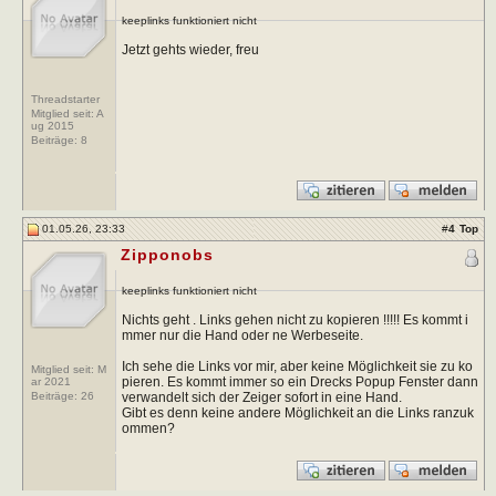
keeplinks funktioniert nicht
Jetzt gehts wieder, freu
Threadstarter
Mitglied seit: A
ug 2015
Beiträge:
8
01.05.26, 23:33
#
4
Top
Zipponobs
keeplinks funktioniert nicht
Nichts geht . Links gehen nicht zu kopieren !!!!! Es kommt i
mmer nur die Hand oder ne Werbeseite.
Ich sehe die Links vor mir, aber keine Möglichkeit sie zu ko
Mitglied seit: M
pieren. Es kommt immer so ein Drecks Popup Fenster dann
ar 2021
verwandelt sich der Zeiger sofort in eine Hand.
Beiträge:
26
Gibt es denn keine andere Möglichkeit an die Links ranzuk
ommen?