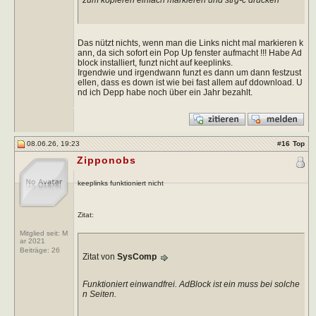
Das nützt nichts, wenn man die Links nicht mal markieren k
ann, da sich sofort ein Pop Up fenster aufmacht !!! Habe Ad
block installiert, funzt nicht auf keeplinks.
Irgendwie und irgendwann funzt es dann um dann festzust
ellen, dass es down ist wie bei fast allem auf ddownload. U
nd ich Depp habe noch über ein Jahr bezahlt.
08.06.26, 19:23
#
16
Top
Zipponobs
keeplinks funktioniert nicht
Zitat:
Mitglied seit: M
ar 2021
Beiträge:
26
Zitat von
SysComp
Funktioniert einwandfrei. AdBlock ist ein muss bei solche
n Seiten.