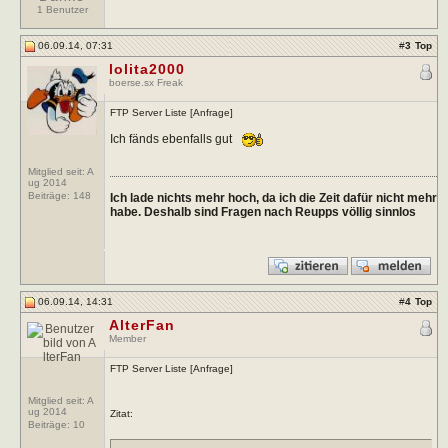
1 Benutzer
06.09.14, 07:31
#
3
Top
lolita2000
boerse.sx Freak
FTP Server Liste [Anfrage]
Ich fänds ebenfalls gut
Mitglied seit: A
ug 2014
Beiträge:
148
Ich lade nichts mehr hoch, da ich die Zeit dafür nicht mehr
habe. Deshalb sind Fragen nach Reupps völlig sinnlos
06.09.14, 14:31
#
4
Top
AlterFan
Member
FTP Server Liste [Anfrage]
Mitglied seit: A
ug 2014
Zitat:
Beiträge:
10