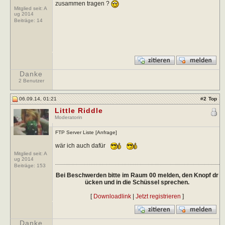
zusammen tragen ?
Mitglied seit: A
ug 2014
Beiträge:
14
Danke
2 Benutzer
06.09.14, 01:21
#
2
Top
Little Riddle
Moderatorin
FTP Server Liste [Anfrage]
wär ich auch dafür
Mitglied seit: A
ug 2014
Beiträge:
153
Bei Beschwerden bitte im Raum 00 melden, den Knopf dr
ücken und in die Schüssel sprechen.
[
Downloadlink
|
Jetzt registrieren
]
Danke