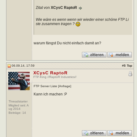
Zitat von
XCysC RaptoR
Wie wäre es wenn wenn wir wieder einer schöne FTP Li
ste zusammen tragen ?
warum fängst Du nicht einfach damit an?
06.09.14, 17:59
#
5
Top
XCysC RaptoR
FTP-King //RaptoR Industries//
FTP Server Liste [Anfrage]
Kann ich machen :P
Threadstarter
Mitglied seit: A
ug 2014
Beiträge:
14