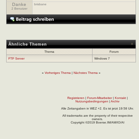
Danke
brisbane
2 Benutzer
Ähnliche Themen
Thema
Forum
FTP Server
Windows 7
«
Vorheriges Thema
|
Nächstes Thema
»
Registrieren
|
Forum-Mitarbeiter
|
Kontakt
|
Nutzungsbedingungen
|
Archiv
Alle Zeitangaben in WEZ +2. Es ist jetzt
19:58
Uhr.
All trademarks are the property of their respective
owners.
Copyright ©2019 Boerse.IM/AM/IO/AI