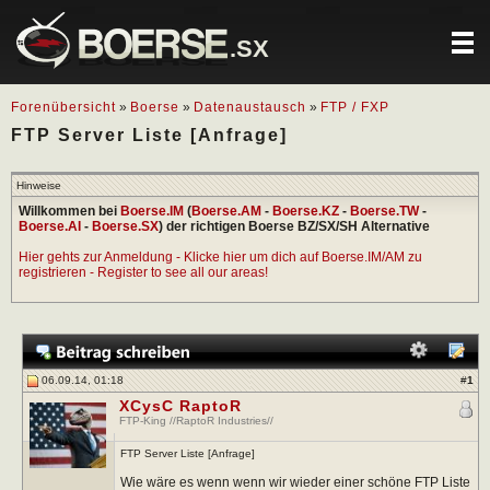
.SX
Forenübersicht
»
Boerse
»
Datenaustausch
»
FTP / FXP
FTP Server Liste [Anfrage]
Hinweise
Willkommen bei
Boerse.IM
(
Boerse.AM
-
Boerse.KZ
-
Boerse.TW
-
Boerse.AI
-
Boerse.SX
) der richtigen Boerse BZ/SX/SH Alternative
Hier gehts zur Anmeldung - Klicke hier um dich auf Boerse.IM/AM zu
registrieren - Register to see all our areas!
06.09.14, 01:18
#
1
XCysC RaptoR
FTP-King //RaptoR Industries//
FTP Server Liste [Anfrage]
Wie wäre es wenn wenn wir wieder einer schöne FTP Liste