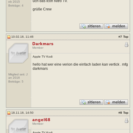
uch das Icon Nitro TV.
eb 2015
Beiträge:
4
grüße Crew
10.02.16, 11:46
#
7
Top
Darkmars
Member
Apple TV Kodi
hello hat wer eine verion die einfach laden kan vertick . mfg
darkmars
Mitglied seit: J
an 2016
Beiträge:
5
18.11.16, 14:50
#
8
Top
angel68
Member
Apple TV Kodi