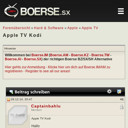
.SX
Forenübersicht
»
Hard & Software
»
Apple
»
Apple TV
Apple TV Kodi
Hinweise
Willkommen bei
Boerse.IM
(
Boerse.AM
-
Boerse.KZ
-
Boerse.TW
-
Boerse.AI
-
Boerse.SX
) der richtigen Boerse BZ/SX/SH Alternative
Hier gehts zur Anmeldung - Klicke hier um dich auf Boerse.IM/AM zu
registrieren - Register to see all our areas!
29.12.14, 20:47
#
1
Captainbahlu
Member
Apple TV Kodi
Hallo