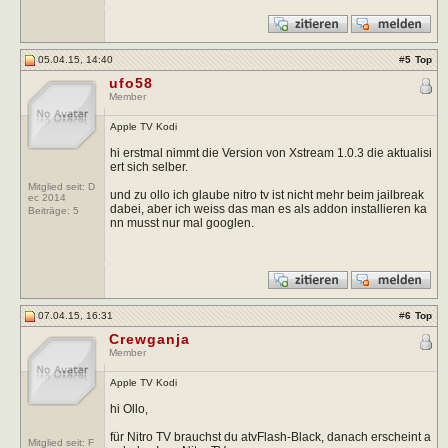
05.04.15, 14:40
#
5
Top
ufo58
Member
Apple TV Kodi
hi erstmal nimmt die Version von Xstream 1.0.3 die aktualisi
ert sich selber.
Mitglied seit: D
und zu ollo ich glaube nitro tv ist nicht mehr beim jailbreak
ec 2014
dabei, aber ich weiss das man es als addon installieren ka
Beiträge:
5
nn musst nur mal googlen.
07.04.15, 16:31
#
6
Top
Crewganja
Member
Apple TV Kodi
hi Ollo,
für Nitro TV brauchst du atvFlash-Black, danach erscheint a
Mitglied seit: F