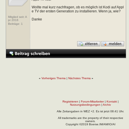
Wollte mal kurz nachfragen, ob es möglich ist Kodi auf Appl
e TV der ersten Generation zu installieren. Wenn ja, wie?
Mitglied seit: A
Danke
pr 2016
Beiträge:
1
«
Vorheriges Thema
|
Nächstes Thema
»
Registrieren
|
Forum-Mitarbeiter
|
Kontakt
|
Nutzungsbedingungen
|
Archiv
Alle Zeitangaben in WEZ +2. Es ist jetzt
08:41
Uhr.
All trademarks are the property of their respective
owners.
Copyright ©2019 Boerse.IM/AM/IO/AI