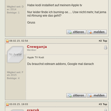
Habe kodi installiert auf meinem Apple tv
Mitglied seit: D
ec 2014
Nur leider finde ich burning-se..... Usw nicht mehr, hat jema
Beiträge:
1
nd Ahnung wie das geht?
Gruss
08.02.15, 02:54
#
2
Top
Crewganja
Member
Apple TV Kodi
Du brauchst xstream addons, Google mal danach
Mitglied seit: F
eb 2015
Beiträge:
4
03.03.15, 19:03
#
3
Top
crazyk