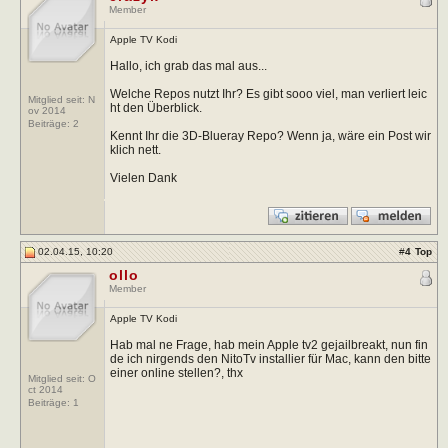
Member
Apple TV Kodi
Hallo, ich grab das mal aus...
Welche Repos nutzt Ihr? Es gibt sooo viel, man verliert leic
Mitglied seit: N
ht den Überblick.
ov 2014
Beiträge:
2
Kennt Ihr die 3D-Blueray Repo? Wenn ja, wäre ein Post wir
klich nett.
Vielen Dank
02.04.15, 10:20
#
4
Top
ollo
Member
Apple TV Kodi
Hab mal ne Frage, hab mein Apple tv2 gejailbreakt, nun fin
de ich nirgends den NitoTv installier für Mac, kann den bitte
einer online stellen?, thx
Mitglied seit: O
ct 2014
Beiträge:
1