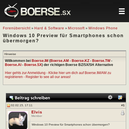
.SX
Forenübersicht
»
Hard & Software
»
Microsoft
»
Windows Phone
Windows 10 Preview für Smartphones schon
übermorgen?
Hinweise
Willkommen bei
Boerse.IM
(
Boerse.AM
-
Boerse.KZ
-
Boerse.TW
-
Boerse.AI
-
Boerse.SX
) der richtigen Boerse BZ/SX/SH Alternative
Hier gehts zur Anmeldung - Klicke hier um dich auf Boerse.IM/AM zu
registrieren - Register to see all our areas!
02.02.15, 17:11
#
1
Elvis
Member
Windows 10 Preview für Smartphones schon übermorgen?