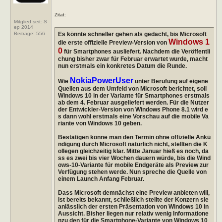
Zitat:
Mitglied seit: S
ep 2014
Es könnte schneller gehen als gedacht, bis Microsoft
Beiträge:
556
Windows 1
die erste offizielle Preview-Version von
0
für Smartphones ausliefert. Nachdem die Veröffentli
chung bisher zwar für Februar erwartet wurde, macht
nun erstmals ein konkretes Datum die Runde.
NokiaPowerUser
Wie
unter Berufung auf eigene
Quellen aus dem Umfeld von Microsoft berichtet, soll
Windows 10 in der Variante für Smartphones erstmals
ab dem 4. Februar ausgeliefert werden. Für die Nutzer
der Entwickler-Version von Windows Phone 8.1 wird e
s dann wohl erstmals eine Vorschau auf die mobile Va
riante von Windows 10 geben.
Bestätigen könne man den Termin ohne offizielle Ankü
ndigung durch Microsoft natürlich nicht, stellten die K
ollegen gleichzeitig klar. Mitte Januar hieß es noch, da
ss es zwei bis vier Wochen dauern würde, bis die Wind
ows-10-Variante für mobile Endgeräte als Preview zur
Verfügung stehen werde. Nun spreche die Quelle von
einem Launch Anfang Februar.
Dass Microsoft demnächst eine Preview anbieten will,
ist bereits bekannt, schließlich stellte der Konzern sie
anlässlich der ersten Präsentation von Windows 10 in
Aussicht. Bisher liegen nur relativ wenig Informatione
nzu den für die Smartphone-Variante von Windows 10