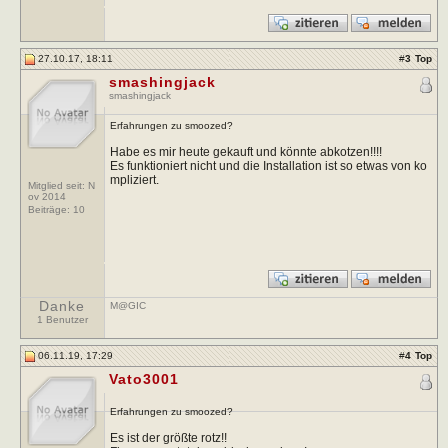
27.10.17, 18:11
#
3
Top
smashingjack
smashingjack
Erfahrungen zu smoozed?
Habe es mir heute gekauft und könnte abkotzen!!!!
Es funktioniert nicht und die Installation ist so etwas von ko
mpliziert.
Mitglied seit: N
ov 2014
Beiträge:
10
Danke
M@GIC
1 Benutzer
06.11.19, 17:29
#
4
Top
Vato3001
Erfahrungen zu smoozed?
Es ist der größte rotz!!