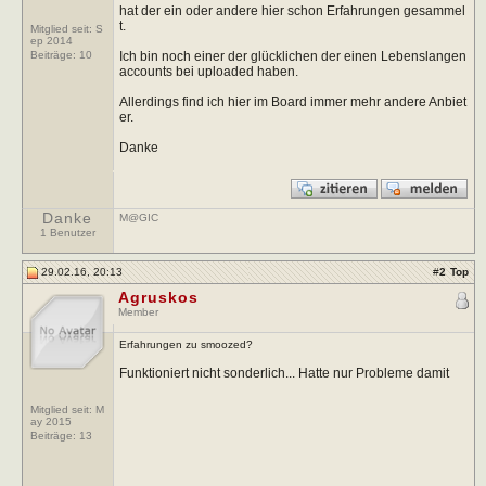
hat der ein oder andere hier schon Erfahrungen gesammel
t.
Mitglied seit: S
ep 2014
Ich bin noch einer der glücklichen der einen Lebenslangen
Beiträge:
10
accounts bei uploaded haben.
Allerdings find ich hier im Board immer mehr andere Anbiet
er.
Danke
Danke
M@GIC
1 Benutzer
29.02.16, 20:13
#
2
Top
Agruskos
Member
Erfahrungen zu smoozed?
Funktioniert nicht sonderlich... Hatte nur Probleme damit
Mitglied seit: M
ay 2015
Beiträge:
13