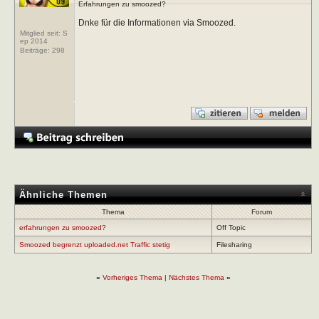
Erfahrungen zu smoozed?
Dnke für die Informationen via Smoozed.
Mitglied seit: S
ep 2014
Beiträge:
298
Ähnliche Themen
Thema
Forum
erfahrungen zu smoozed?
Off Topic
Smoozed begrenzt uploaded.net Traffic stetig
Filesharing
«
Vorheriges Thema
|
Nächstes Thema
»