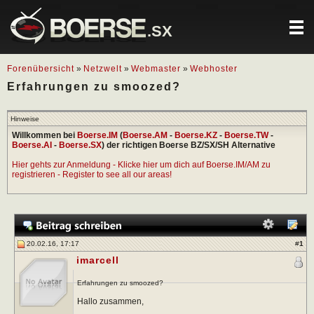
.SX
Forenübersicht
»
Netzwelt
»
Webmaster
»
Webhoster
Erfahrungen zu smoozed?
Hinweise
Willkommen bei
Boerse.IM
(
Boerse.AM
-
Boerse.KZ
-
Boerse.TW
-
Boerse.AI
-
Boerse.SX
) der richtigen Boerse BZ/SX/SH Alternative
Hier gehts zur Anmeldung - Klicke hier um dich auf Boerse.IM/AM zu
registrieren - Register to see all our areas!
20.02.16, 17:17
#
1
imarcell
Erfahrungen zu smoozed?
Hallo zusammen,