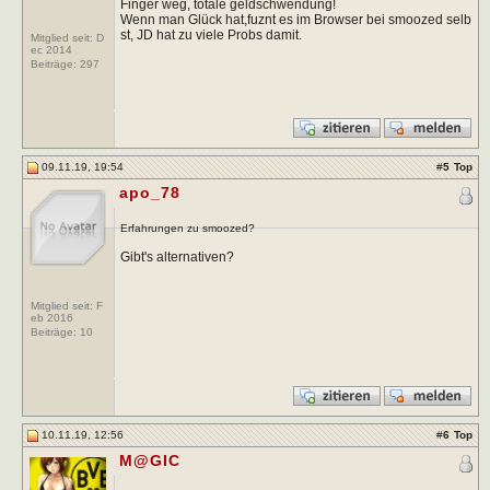
Finger weg, totale geldschwendung!
Wenn man Glück hat,fuznt es im Browser bei smoozed selb
st, JD hat zu viele Probs damit.
Mitglied seit: D
ec 2014
Beiträge:
297
09.11.19, 19:54
#
5
Top
apo_78
Erfahrungen zu smoozed?
Gibt's alternativen?
Mitglied seit: F
eb 2016
Beiträge:
10
10.11.19, 12:56
#
6
Top
M@GIC