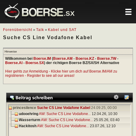
.SX
Forenübersicht
»
Talk
»
Kabel und SAT
Suche CS Line Vodafone Kabel
Hinweise
Willkommen bei
Boerse.IM
(
Boerse.AM
-
Boerse.KZ
-
Boerse.TW
-
Boerse.AI
-
Boerse.SX
) der richtigen Boerse BZ/SX/SH Alternative
Hier gehts zur Anmeldung - Klicke hier um dich auf Boerse.IM/AM zu
registrieren - Register to see all our areas!
princesilence
Suche CS Line Vodafone Kabel
24.09.25,
00:00
udooehring
AW: Suche CS Line Vodafone...
12.04.26,
10:30
Wasserturm
AW: Suche CS Line Vodafone...
25.05.26,
03:40
Hackitosh
AW: Suche CS Line Vodafone...
23.07.26,
12:10