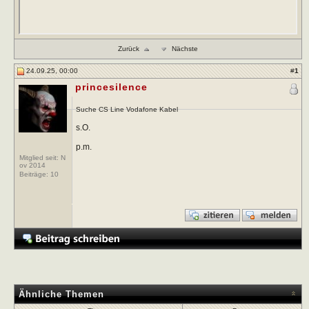
Zurück
Nächste
24.09.25, 00:00
#
1
princesilence
Suche CS Line Vodafone Kabel
s.O.
p.m.
Mitglied seit: N
ov 2014
Beiträge:
10
Ähnliche Themen