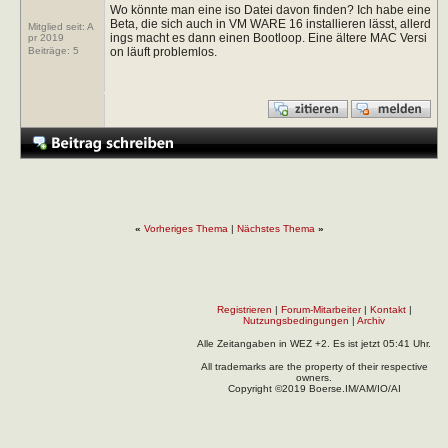
Wo könnte man eine iso Datei davon finden? Ich habe eine
Beta, die sich auch in VM WARE 16 installieren lässt, allerd
Mitglied seit: A
ings macht es dann einen Bootloop. Eine ältere MAC Versi
pr 2019
on läuft problemlos.
Beiträge:
5
«
Vorheriges Thema
|
Nächstes Thema
»
Registrieren
|
Forum-Mitarbeiter
|
Kontakt
|
Nutzungsbedingungen
|
Archiv
Alle Zeitangaben in WEZ +2. Es ist jetzt
05:41
Uhr.
All trademarks are the property of their respective
owners.
Copyright ©2019 Boerse.IM/AM/IO/AI