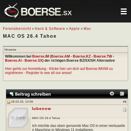
.SX
Forenübersicht
»
Hard & Software
»
Apple
»
Mac
MAC OS 26.4 Tahoe
Hinweise
Willkommen bei
Boerse.IM
(
Boerse.AM
-
Boerse.KZ
-
Boerse.TW
-
Boerse.AI
-
Boerse.SX
) der richtigen Boerse BZ/SX/SH Alternative
Hier gehts zur Anmeldung - Klicke hier um dich auf Boerse.IM/AM zu
registrieren - Register to see all our areas!
28.03.26, 10:08
#
1
lubenow
MAC OS 26.4 Tahoe
Ich möchte das oben genannte Mac OS in einer viertuaelle
n Maschine in Windows 11 installieren.