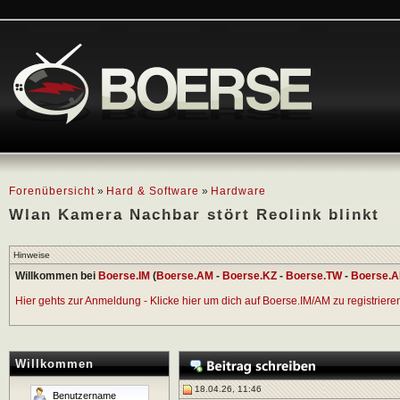
Forenübersicht
»
Hard & Software
»
Hardware
Wlan Kamera Nachbar stört Reolink blinkt
Hinweise
Willkommen bei
Boerse.IM
(
Boerse.AM
-
Boerse.KZ
-
Boerse.TW
-
Boerse.A
Hier gehts zur Anmeldung - Klicke hier um dich auf Boerse.IM/AM zu registrieren 
Willkommen
18.04.26, 11:46