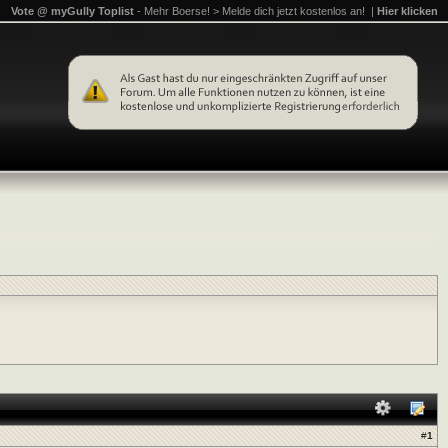
Vote @ myGully Toplist
- Mehr Boerse! > Melde dich jetzt kostenlos an! |
Hier klicken
#
1