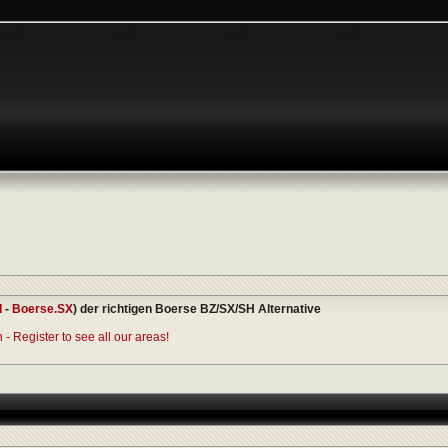
I
-
Boerse.SX
) der richtigen Boerse BZ/SX/SH Alternative
- Register to see all our areas!