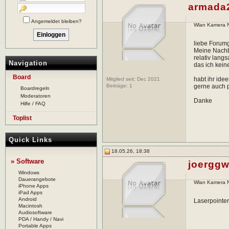
armada
Angemeldet bleiben?
Wlan Kamera Na
liebe Foru
Meine Nachba
relativ lang
Navigation
das ich kein
Board
habt ihr ide
Mitglied seit: Dec 2021
Beiträge:
1
gerne auch 
Boardregeln
Moderatoren
Danke
Hilfe / FAQ
Toplist
Quick Links
18.05.26, 18:38
» Software
joergg
Windows
Dauerangebote
Wlan Kamera Na
iPhone Apps
iPad Apps
Android
Laserpointe
Macintosh
Audiosoftware
PDA / Handy / Navi
Portable Apps