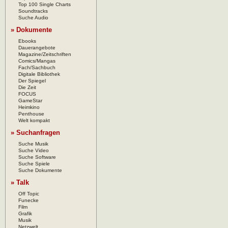
Top 100 Single Charts
Soundtracks
Suche Audio
» Dokumente
Ebooks
Dauerangebote
Magazine/Zeitschriften
Comics/Mangas
Fach/Sachbuch
Digitale Bibliothek
Der Spiegel
Die Zeit
FOCUS
GameStar
Heimkino
Penthouse
Welt kompakt
» Suchanfragen
Suche Musik
Suche Video
Suche Software
Suche Spiele
Suche Dokumente
» Talk
Off Topic
Funecke
Film
Grafik
Musik
Netzwelt