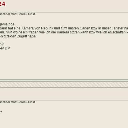
24
chbar stört Reolink blinkt
mgemeinde
rin hat eine Kamera von Reolink und filmt unsren Garten bzw in unser Fenster hin
sam. Nun wollte ich fragen wie ich die Kamera stören kann bzw wie ich es schaffen 
en direkten Zugriff habe.
en?
per DM
w
chbar stört Reolink blinkt
r?