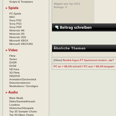
Scripts & Templates
Mitglied seit: Apr 2021
Beiträge:
6
» Spiele
PC-Spiele
MAC
Sony PS2
Sony PS3
Sony PSP
Nintendo Wii
Nintendo DS
Nintendo 3DS
Microsoft XBOX
Microsoft XBOX360
Ähnliche Themen
» Video
Filme
Serien
[Other]
Reolink Argus PT Speicherort ändern, wie?
DVDR
DVD9
PC an = WLAN schnell // PC aus = WLAN langsam
HD Area
3D Filme
HD2DVD
Animation/Zeichentrick
Dokumentationen
Musikvideos / Sonstiges
» Audio
Biete Musik
Disko/Sammelthreads
Lossless
Hörbücher/Hörspiele
Top 30 Sampler Charts
Top 50 Alben Charts