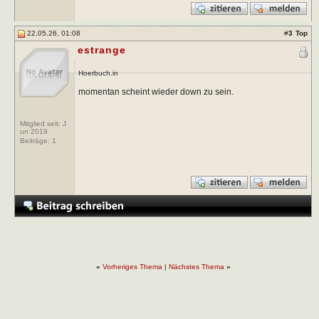
22.05.26, 01:08
#
3
Top
estrange
Hoerbuch.in
momentan scheint wieder down zu sein.
Mitglied seit: J
un 2019
Beiträge:
1
«
Vorheriges Thema
|
Nächstes Thema
»