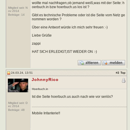
wollte mal nachfragen,ob jemand weiß,was mit der Seite: h
oerbuch.in bzw hoerbuch.us los ist ?
Mitglied seit: N
ov 2014
Gibt es technische Probleme oder ist die Seite vom Netz ge
Beiträge:
14
nommen worden ?
Über eine Antwort würde ich mich sehr freuen :-)
Liebe Grüße
zappi
HAT SICH ERLEDIGT,IST WIEDER ON :-)
24.03.24, 13:51
#
2
Top
JohnnyRico
Hoerbuch.in
Ist die Seite hoerbuch.us auch nach wie vor seriös?
Mitglied seit: D
ec 2014
Beiträge:
48
Mobile Infanterie!!