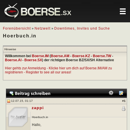
.SX
Forenübersicht
»
Netzwelt
»
Downtimes, Invites und Suche
Hoerbuch.in
Hinweise
Willkommen bei
Boerse.IM
(
Boerse.AM
-
Boerse.KZ
-
Boerse.TW
-
Boerse.AI
-
Boerse.SX
) der richtigen Boerse BZ/SX/SH Alternative
Hier gehts zur Anmeldung - Klicke hier um dich auf Boerse.IM/AM zu
registrieren - Register to see all our areas!
12.07.15, 01:17
#
1
zappi
Hoerbuch.in
Hallo,