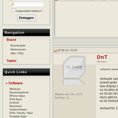
Angemeldet bleiben?
Navigation
Board
Boardregeln
Moderatoren
16.09.15, 21:52
Hilfe / FAQ
DnT
Toplist
Member
verkaufe samsu
Quick Links
verkaufe sam
soweit guter
» Software
das display i
Windows
es ist alles
Dauerangebote
es ist der d
Mitglied seit: Dec 2014
iPhone Apps
dazu gibt es
Beiträge:
11
iPad Apps
es ist simloc
Android
Macintosh
verkauf für 
Audiosoftware
PDA / Handy / Navi
Portable Apps