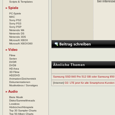
bei interess
Scripts & Templates
» Spiele
PC-Spiele
MAC
Sony PS2
Sony PS3
Sony PSP
Nintendo Wii
Nintendo DS
Nintendo 3DS
Microsoft XBOX
Microsoft XBOX360
» Video
Filme
Serien
DVDR
Ähnliche Themen
DVD9
HD Area
3D Filme
HD2DVD
Samsung SSD 840 Pro 512 GB oder Samsung 85
Animation/Zeichentrick
Dokumentationen
[Internet]
O2: LTE jetzt für alle Smartphone-Kunden
Musikvideos / Sonstiges
» Audio
Biete Musik
Disko/Sammelthreads
Lossless
Hörbücher/Hörspiele
Top 30 Sampler Charts
Top 50 Alben Charts