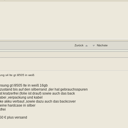
Zurück
Nächste
ng s4 lte gt i9505 in weiß
sung gt i9505 lte in weiß 16gb
 zustand bis auf den silberrand ,der hat gebrauchsspuren
st kratzerfrei (folie ist drauf) sowie auch das back
 dabei ,verpackung und kabel
icke akku verbaut ,sowie dazu auch das backcover
 eine hardcase in silber
kfrei
150 € plus versand