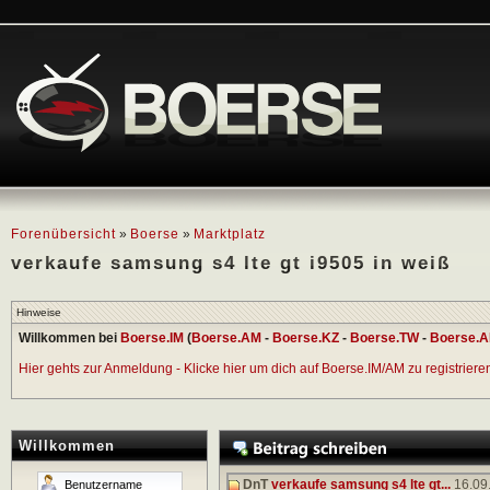
Forenübersicht
»
Boerse
»
Marktplatz
verkaufe samsung s4 lte gt i9505 in weiß
Hinweise
Willkommen bei
Boerse.IM
(
Boerse.AM
-
Boerse.KZ
-
Boerse.TW
-
Boerse.A
Hier gehts zur Anmeldung - Klicke hier um dich auf Boerse.IM/AM zu registrieren 
Willkommen
DnT
verkaufe samsung s4 lte gt...
16.09