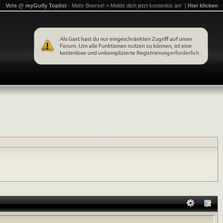
Vote @ myGully Toplist
- Mehr Boerse! > Melde dich jetzt kostenlos an! |
Hier klicken