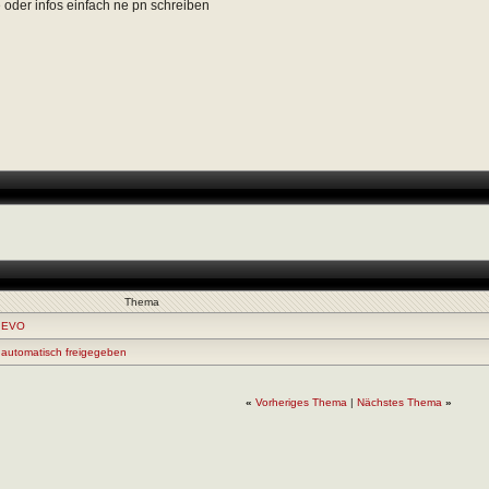
e oder infos einfach ne pn schreiben
Thema
0 EVO
 automatisch freigegeben
«
Vorheriges Thema
|
Nächstes Thema
»