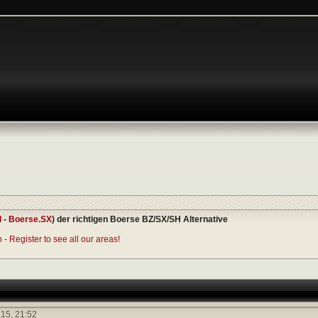
I
-
Boerse.SX
) der richtigen Boerse BZ/SX/SH Alternative
- Register to see all our areas!
.15,
21:52