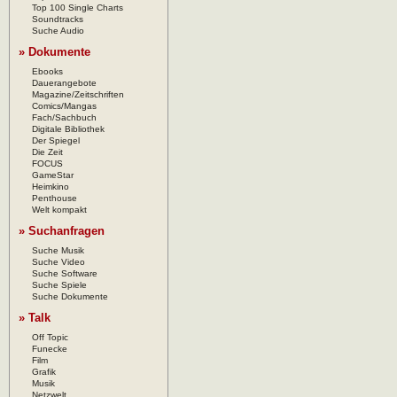
Top 100 Single Charts
Soundtracks
Suche Audio
» Dokumente
Ebooks
Dauerangebote
Magazine/Zeitschriften
Comics/Mangas
Fach/Sachbuch
Digitale Bibliothek
Der Spiegel
Die Zeit
FOCUS
GameStar
Heimkino
Penthouse
Welt kompakt
» Suchanfragen
Suche Musik
Suche Video
Suche Software
Suche Spiele
Suche Dokumente
» Talk
Off Topic
Funecke
Film
Grafik
Musik
Netzwelt