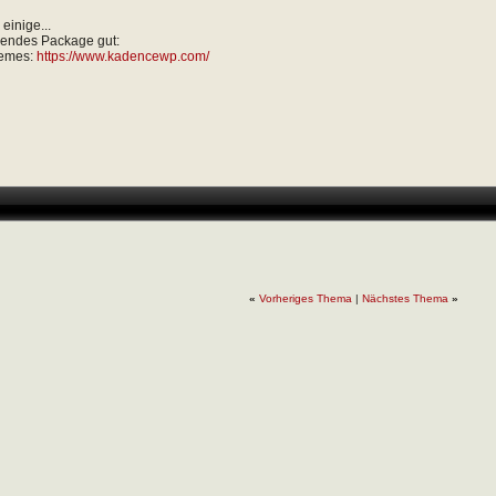
 einige...
lgendes Package gut:
emes:
https://www.kadencewp.com/
«
Vorheriges Thema
|
Nächstes Thema
»