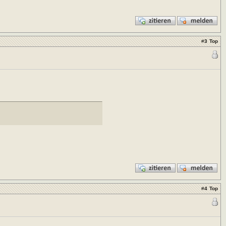
#
3
Top
#
4
Top