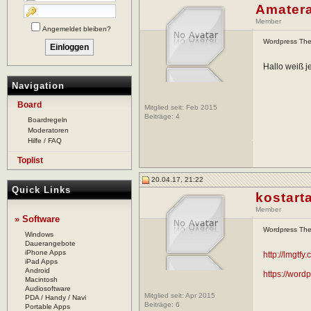
Amater
Member
Angemeldet bleiben?
Wordpress Th
Hallo weiß 
Navigation
Board
Mitglied seit: Feb 2015
Beiträge:
4
Boardregeln
Moderatoren
Hilfe / FAQ
Toplist
20.04.17, 21:22
Quick Links
kostart
Member
» Software
Wordpress Th
Windows
Dauerangebote
iPhone Apps
http://lmgt
iPad Apps
Android
https://word
Macintosh
Audiosoftware
Mitglied seit: Apr 2015
PDA / Handy / Navi
Beiträge:
6
Portable Apps