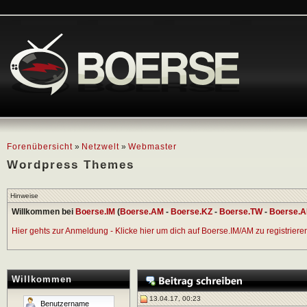
Forenübersicht
»
Netzwelt
»
Webmaster
Wordpress Themes
Hinweise
Willkommen bei
Boerse.IM
(
Boerse.AM
-
Boerse.KZ
-
Boerse.TW
-
Boerse.A
Hier gehts zur Anmeldung - Klicke hier um dich auf Boerse.IM/AM zu registrieren 
Willkommen
13.04.17, 00:23