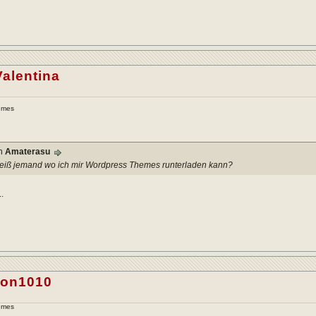
alentina
emes
on
Amaterasu
eiß jemand wo ich mir Wordpress Themes runterladen kann?
..
ion1010
emes