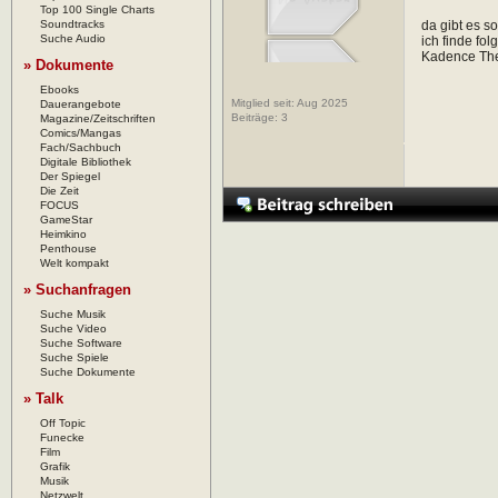
Top 100 Single Charts
Soundtracks
da gibt es so
Suche Audio
ich finde fo
Kadence Th
» Dokumente
Ebooks
Mitglied seit: Aug 2025
Dauerangebote
Beiträge:
3
Magazine/Zeitschriften
Comics/Mangas
Fach/Sachbuch
Digitale Bibliothek
Der Spiegel
Die Zeit
FOCUS
GameStar
Heimkino
Penthouse
Welt kompakt
» Suchanfragen
Suche Musik
Suche Video
Suche Software
Suche Spiele
Suche Dokumente
» Talk
Off Topic
Funecke
Film
Grafik
Musik
Netzwelt