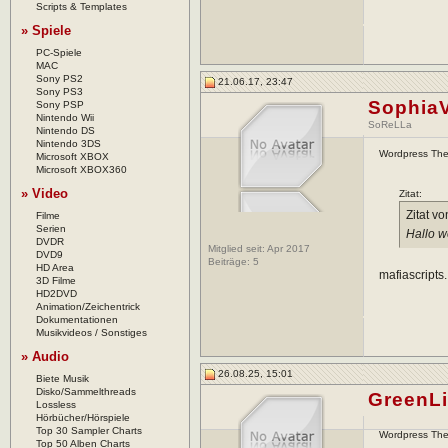
Scripts & Templates
» Spiele
PC-Spiele
MAC
Sony PS2
21.06.17, 23:47
Sony PS3
SophiaV
Sony PSP
Nintendo Wii
SoReLLa
Nintendo DS
Nintendo 3DS
Wordpress Th
Microsoft XBOX
Microsoft XBOX360
» Video
Zitat:
Zitat v
Filme
Serien
Hallo w
DVDR
Mitglied seit: Apr 2017
DVD9
Beiträge:
5
HD Area
mafiascripts.
3D Filme
HD2DVD
Animation/Zeichentrick
Dokumentationen
Musikvideos / Sonstiges
» Audio
26.08.25, 15:01
Biete Musik
Disko/Sammelthreads
GreenL
Lossless
Hörbücher/Hörspiele
Top 30 Sampler Charts
Wordpress Th
Top 50 Alben Charts