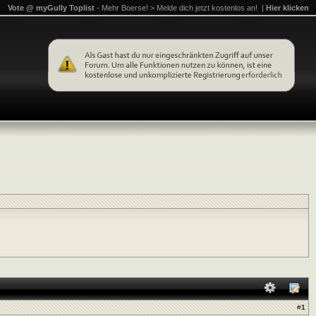
Vote @ myGully Toplist
- Mehr Boerse! > Melde dich jetzt kostenlos an! |
Hier klicken
#
1