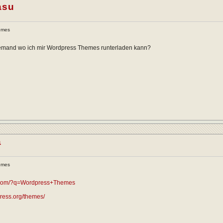
asu
emes
jemand wo ich mir Wordpress Themes runterladen kann?
a
emes
fy.com/?q=Wordpress+Themes
press.org/themes/