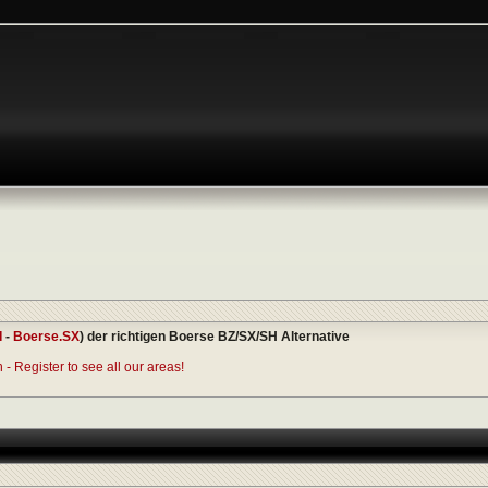
I
-
Boerse.SX
) der richtigen Boerse BZ/SX/SH Alternative
- Register to see all our areas!