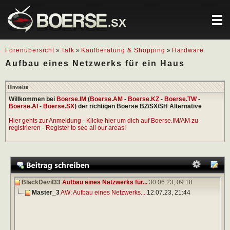
.SX
Forenübersicht
»
Talk
»
Kaufberatung & Shopping
»
Hardware
Aufbau eines Netzwerks für ein Haus
Hinweise
Willkommen bei
Boerse.IM
(
Boerse.AM
-
Boerse.KZ
-
Boerse.TW
-
Boerse.AI
-
Boerse.SX
) der richtigen Boerse BZ/SX/SH Alternative
Hier gehts zur Anmeldung - Klicke hier um dich auf Boerse.IM/AM zu
registrieren - Register to see all our areas!
BlackDevil33
Aufbau eines Netzwerks für...
30.06.23,
09:18
Master_3
AW: Aufbau eines Netzwerks...
12.07.23,
21:44