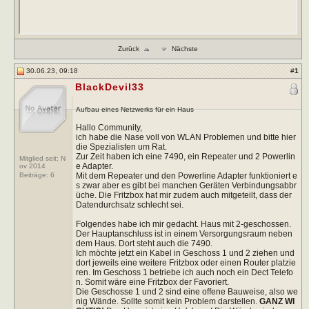
Zurück
Nächste
30.06.23, 09:18
#
1
BlackDevil33
Aufbau eines Netzwerks für ein Haus
Hallo Community,
ich habe die Nase voll von WLAN Problemen und bitte hier
die Spezialisten um Rat.
Zur Zeit haben ich eine 7490, ein Repeater und 2 Powerlin
Mitglied seit: N
e Adapter.
ov 2014
Mit dem Repeater und den Powerline Adapter funktioniert e
Beiträge:
6
s zwar aber es gibt bei manchen Geräten Verbindungsabbr
üche. Die Fritzbox hat mir zudem auch mitgeteilt, dass der
Datendurchsatz schlecht sei.
Folgendes habe ich mir gedacht. Haus mit 2-geschossen.
Der Hauptanschluss ist in einem Versorgungsraum neben
dem Haus. Dort steht auch die 7490.
Ich möchte jetzt ein Kabel in Geschoss 1 und 2 ziehen und
dort jeweils eine weitere Fritzbox oder einen Router platzie
ren. Im Geschoss 1 betriebe ich auch noch ein Dect Telefo
n. Somit wäre eine Fritzbox der Favoriert.
Die Geschosse 1 und 2 sind eine offene Bauweise, also we
nig Wände. Sollte somit kein Problem darstellen.
GANZ WI