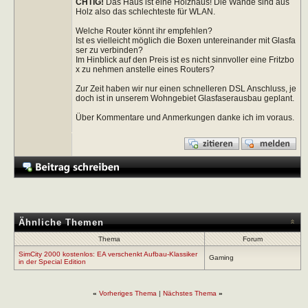
CHTIG!
Das Haus ist eine Holzhaus! Die Wände sind aus
Holz also das schlechteste für WLAN.
Welche Router könnt ihr empfehlen?
Ist es vielleicht möglich die Boxen untereinander mit Glasfa
ser zu verbinden?
Im Hinblick auf den Preis ist es nicht sinnvoller eine Fritzbo
x zu nehmen anstelle eines Routers?
Zur Zeit haben wir nur einen schnelleren DSL Anschluss, je
doch ist in unserem Wohngebiet Glasfaserausbau geplant.
Über Kommentare und Anmerkungen danke ich im voraus.
Ähnliche Themen
Thema
Forum
SimCity 2000 kostenlos: EA verschenkt Aufbau-Klassiker
Gaming
in der Special Edition
«
Vorheriges Thema
|
Nächstes Thema
»