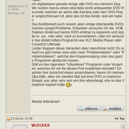
ich digitalisiere gerade einige alte VHS von meinem Opa.
Mitglied seit: D
Wir nutzen hierzu einen ebenfalls recht antiquierten DVD R
ec 2014
ecorder, welcher an seine alte Kamera oder den VHS-Play
Beiträge:
48
er angeschlossen ist, aber das ist das beste, was wir habe
n.
Das funktioniert auch soweit, aber einige überspielte DVDs
machen jüngst Probleme. Entweder versuche ich die .VOB
Dateien direkt auf meine HDD erstmal zu kopieren und spä
ter in .avi, .mkv oder .mp4 zu konvertieren, oder ich versuch
e das direkt mittels Programm wie VLC Media Player oder
Covert2X Ultimate.
Leider klappen diese Varianten aber manchmal nicht. Es sc
heint es gibt immer eine oder zwei "Problemstellen" oder "P
roblemdateien", welche den Kopiervorgang oder das ganz
e Programm abstürzen lassen.
Gibt es hier irgendein "robusteres" Programm oder Vorgeh
en, welches ihr mir für diesen Fall empfehlen könntet? Ich
würde hier zunächst etwas ausprobieren, bevor ich meinen
Opa bitte, alles ein zweites Mal auf eine DVD zu kopieren
(klappt, war aber sehr viel von ihm abverlangt, ehe er das V
orgehen kapiert hatte
).
Mobile Infanterie!!
21.04.24, 15:36
#
2
Top
WilliXXX