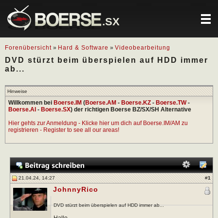
.SX
Forenübersicht
»
Hard & Software
»
Videobearbeitung
DVD stürzt beim überspielen auf HDD immer
ab...
Hinweise
Willkommen bei
Boerse.IM
(
Boerse.AM
-
Boerse.KZ
-
Boerse.TW
-
Boerse.AI
-
Boerse.SX
) der richtigen Boerse BZ/SX/SH Alternative
Hier gehts zur Anmeldung - Klicke hier um dich auf Boerse.IM/AM zu
registrieren - Register to see all our areas!
21.04.24, 14:27
#
1
JohnnyRico
DVD stürzt beim überspielen auf HDD immer ab...
Hallo,