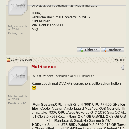
DVD stürzt beim überspielen auf HDD immer ab...
Hallo,
versuche doch mal ConvertXToDvD 7
Gibt es hier .
Vielleicht klappt das.
Mitglied seit: N
MfG
ov 2014
Beiträge:
48
28.04.24, 10:06
#
3
Top
Matrixxneo
DVD stürzt beim überspielen auf HDD immer ab...
Kannst auch mal DVDFAB versuchen, sollte schon helfen
Mitglied seit: N
ov 2015
Beiträge:
420
Mein System:
CPU:
Intel(R) i7-4790K CPU @ 4.00 GHz
Kü
hler:
Cooler Master MasterLiquid ML240L RGB
Netzteil:
Th
ermaltake 700W
GPU:
Asus GeForce GTX 1080 Strix OC Akt
iv PCIe 3.0 x16 (Retail)
Ram
: 2 x 4 GB G.SKILL 2 x 8 GB G.S
KILL
Mainboard:
Gigabyte Gaming 5 Z97
HDD:
4 x Seagate 8TB
SSD:
Patriot M.2 P300 512 GB
Towe
r:
Thermalthek Level 10 GT
Betriebssystem:
Windoof 11 Pr