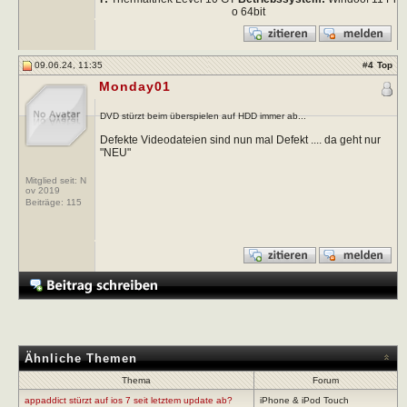
o 64bit
09.06.24, 11:35
#
4
Top
Monday01
DVD stürzt beim überspielen auf HDD immer ab...
Defekte Videodateien sind nun mal Defekt .... da geht nur
"NEU"
Mitglied seit: N
ov 2019
Beiträge:
115
Ähnliche Themen
Thema
Forum
appaddict stürzt auf ios 7 seit letztem update ab?
iPhone & iPod Touch