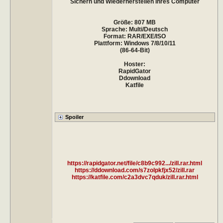
Sichern und Wiederherstellen Ihres Computer
Größe: 807 MB
Sprache: Multi/Deutsch
Format: RAR/EXE/ISO
Plattform: Windows 7/8/10/11
(86-64-Bit)
Hoster:
RapidGator
Ddownload
Katfile
https://rapidgator.net/file/c8b9c992.../zill.rar.html
https://ddownload.com/s7zolpkfjx52/zill.rar
https://katfile.com/c2a3dvc7qduk/zill.rar.html