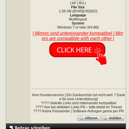
| NF | RG |
File Size
1,58 GB (|RAR|EXE|ISO)
Language
Multilingual
System
Windows 7 or later (64-Bit)
| Mirrors sind untereinander kompatibel | Mirr
ors are compatible with each other |
Kein Kundenservice | Ein Dankeschön tut nicht weh ? Dank
e für eure Unterstützung!
???? Geteilte Links sind miteinander kompatibel
???? Nur bei defekten Links PN – bitte bleibt im Thread
???? Keine Passwörter | Software-Anfragen gerne per PN