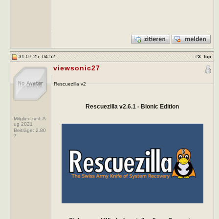
31.07.25, 04:52
#
3
Top
viewsonic27
Rescuezilla v2
Rescuezilla v2.6.1 - Bionic Edition
Mitglied seit: A
ug 2021
Beiträge:
2.80
7