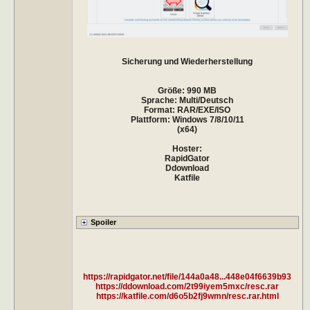
Sicherung und Wiederherstellung
Größe: 990 MB
Sprache: Multi/Deutsch
Format: RAR/EXE/ISO
Plattform: Windows 7/8/10/11
(x64)
Hoster:
RapidGator
Ddownload
Katfile
https://rapidgator.net/file/144a0a48...448e04f6639b93
https://ddownload.com/2t99iyem5mxc/resc.rar
https://katfile.com/d6o5b2fj9wmn/resc.rar.html