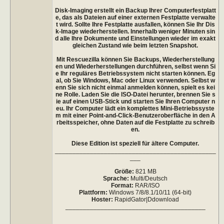
Disk-Imaging erstellt ein Backup Ihrer Computerfestplatt
e, das als Dateien auf einer externen Festplatte verwalte
t wird. Sollte Ihre Festplatte ausfallen, können Sie Ihr Dis
k-Image wiederherstellen. Innerhalb weniger Minuten sin
d alle Ihre Dokumente und Einstellungen wieder im exakt
gleichen Zustand wie beim letzten Snapshot.
Mit Rescuezilla können Sie Backups, Wiederherstellung
en und Wiederherstellungen durchführen, selbst wenn Si
e Ihr reguläres Betriebssystem nicht starten können. Eg
al, ob Sie Windows, Mac oder Linux verwenden. Selbst w
enn Sie sich nicht einmal anmelden können, spielt es kei
ne Rolle. Laden Sie die ISO-Datei herunter, brennen Sie s
ie auf einen USB-Stick und starten Sie Ihren Computer n
eu. Ihr Computer lädt ein komplettes Mini-Betriebssyste
m mit einer Point-and-Click-Benutzeroberfläche in den A
rbeitsspeicher, ohne Daten auf die Festplatte zu schreib
en.
Diese Edition ist speziell für ältere Computer.
______________________________________________
___
Größe:
821 MB
Sprache:
Multi/Deutsch
Format:
RAR/ISO
Plattform:
Windows 7/8/8.1/10/11 (64-bit)
Hoster:
RapidGator|Ddownload
________________________________________