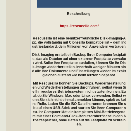
Beschreibung:
https://rescuezilla.com/
Rescuezilla ist eine benutzerfreundliche Disk-Imaging-A
pp, die vollständig mit Clonezilla kompatibel ist – dem Ind
ustriestandard, dem Millionen von Anwendern vertrauen.
Disk-Imaging erstellt ein Backup Ihrer Computerfestplatt
e, das als Dateien auf einer externen Festplatte verwalte
t wird. Sollte Ihre Festplatte ausfallen, können Sie Ihr Dis
k-Image wiederherstellen. Innerhalb weniger Minuten sin
d alle Ihre Dokumente und Einstellungen wieder im exakt
gleichen Zustand wie beim letzten Snapshot.
Mit Rescuezilla können Sie Backups, Wiederherstellung
en und Wiederherstellungen durchführen, selbst wenn Si
e Ihr reguläres Betriebssystem nicht starten können. Eg
al, ob Sie Windows, Mac oder Linux verwenden. Selbst w
enn Sie sich nicht einmal anmelden können, spielt es kei
ne Rolle. Laden Sie die ISO-Datei herunter, brennen Sie s
ie auf einen USB-Stick und starten Sie Ihren Computer n
eu. Ihr Computer lädt ein komplettes Mini-Betriebssyste
m mit einer Point-and-Click-Benutzeroberfläche in den A
rbeitsspeicher, ohne Daten auf die Festplatte zu schreib
en.