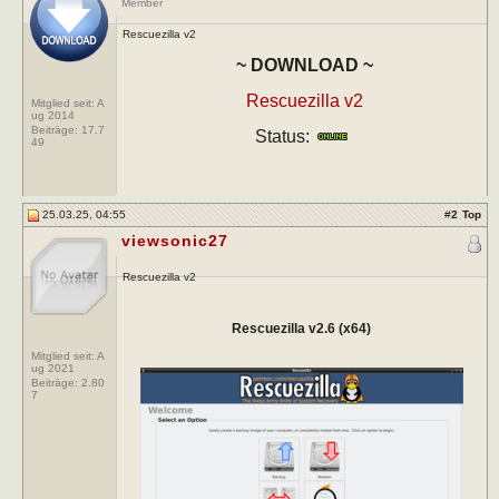
Member
Rescuezilla v2
~ DOWNLOAD ~
Rescuezilla v2
Mitglied seit: A
ug 2014
Beiträge:
17.7
Status:
49
25.03.25, 04:55
#
2
Top
viewsonic27
Rescuezilla v2
Rescuezilla v2.6 (x64)
Mitglied seit: A
ug 2021
Beiträge:
2.80
7