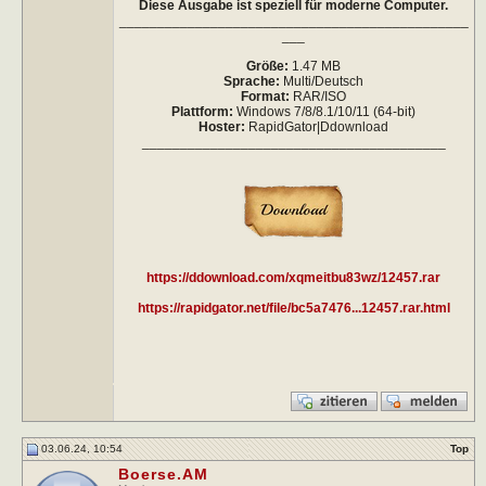
Diese Ausgabe ist speziell für moderne Computer.
______________________________________________
___
Größe:
1.47 MB
Sprache:
Multi/Deutsch
Format:
RAR/ISO
Plattform:
Windows 7/8/8.1/10/11 (64-bit)
Hoster:
RapidGator|Ddownload
________________________________________
https://ddownload.com/xqmeitbu83wz/12457.rar
https://rapidgator.net/file/bc5a7476...12457.rar.html
03.06.24, 10:54
Top
Boerse.AM