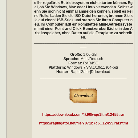
e Ihr reguläres Betriebssystem nicht starten können. Eg
al, ob Sie Windows, Mac oder Linux verwenden. Selbst w
enn Sie sich nicht einmal anmelden können, spielt es kei
ne Rolle. Laden Sie die ISO-Datei herunter, brennen Sie s
ie auf einen USB-Stick und starten Sie Ihren Computer n
eu. Ihr Computer lädt ein komplettes Mini-Betriebssyste
m mit einer Point-and-Click-Benutzeroberfläche in den A
rbeitsspeicher, ohne Daten auf die Festplatte zu schreib
en.
______________________________________________
___
Größe:
1.00 GB
Sprache:
Multi/Deutsch
Format:
RAR/ISO
Plattform:
Windows 7/8/8.1/10/11 (64-bit)
Hoster:
RapidGator|Ddownload
________________________________________
https://ddownload.com/4k90lwqe1ltm/12455.rar
https://rapidgator.net/file/7071b7c6...12455.rar.html