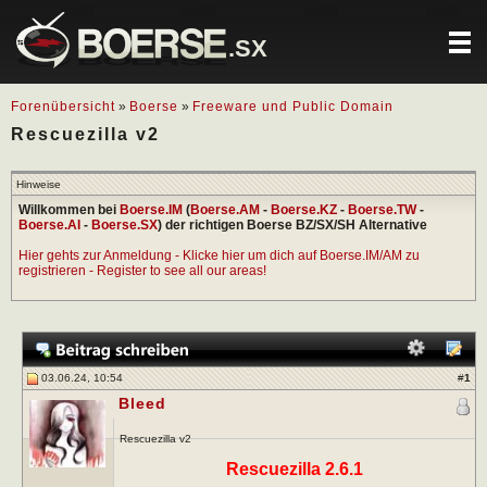
.SX
Forenübersicht
»
Boerse
»
Freeware und Public Domain
Rescuezilla v2
Hinweise
Willkommen bei
Boerse.IM
(
Boerse.AM
-
Boerse.KZ
-
Boerse.TW
-
Boerse.AI
-
Boerse.SX
) der richtigen Boerse BZ/SX/SH Alternative
Hier gehts zur Anmeldung - Klicke hier um dich auf Boerse.IM/AM zu
registrieren - Register to see all our areas!
03.06.24, 10:54
#
1
Bleed
Rescuezilla v2
Rescuezilla 2.6.1