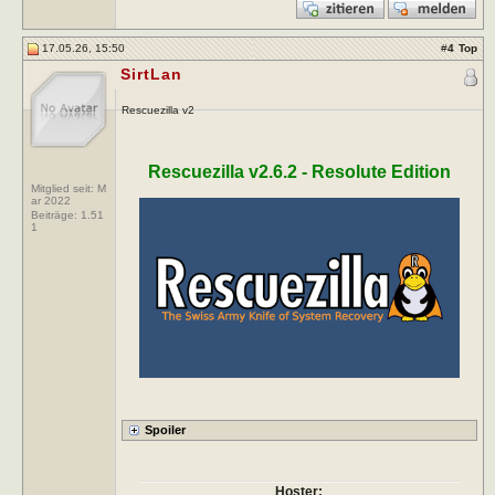
17.05.26, 15:50
#
4
Top
SirtLan
Rescuezilla v2
Rescuezilla v2.6.2 - Resolute Edition
Mitglied seit: M
ar 2022
Beiträge:
1.51
1
Hoster: