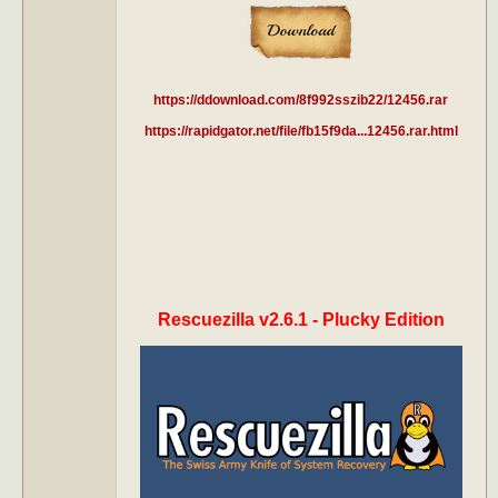
https://ddownload.com/8f992sszib22/12456.rar
https://rapidgator.net/file/fb15f9da...12456.rar.html
Rescuezilla v2.6.1 - Plucky Edition