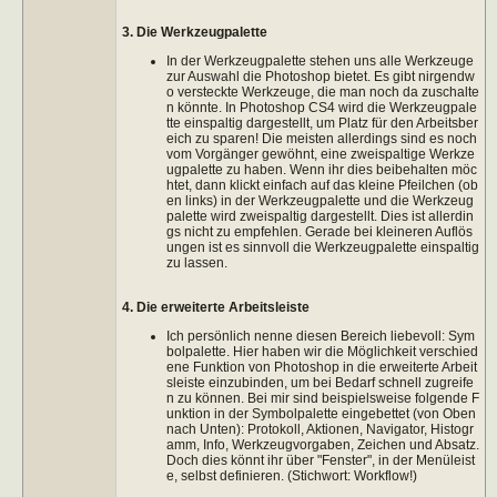
3. Die Werkzeugpalette
In der Werkzeugpalette stehen uns alle Werkzeuge
zur Auswahl die Photoshop bietet. Es gibt nirgendw
o versteckte Werkzeuge, die man noch da zuschalte
n könnte. In Photoshop CS4 wird die Werkzeugpale
tte einspaltig dargestellt, um Platz für den Arbeitsber
eich zu sparen! Die meisten allerdings sind es noch
vom Vorgänger gewöhnt, eine zweispaltige Werkze
ugpalette zu haben. Wenn ihr dies beibehalten möc
htet, dann klickt einfach auf das kleine Pfeilchen (ob
en links) in der Werkzeugpalette und die Werkzeug
palette wird zweispaltig dargestellt. Dies ist allerdin
gs nicht zu empfehlen. Gerade bei kleineren Auflös
ungen ist es sinnvoll die Werkzeugpalette einspaltig
zu lassen.
4. Die erweiterte Arbeitsleiste
Ich persönlich nenne diesen Bereich liebevoll: Sym
bolpalette. Hier haben wir die Möglichkeit verschied
ene Funktion von Photoshop in die erweiterte Arbeit
sleiste einzubinden, um bei Bedarf schnell zugreife
n zu können. Bei mir sind beispielsweise folgende F
unktion in der Symbolpalette eingebettet (von Oben
nach Unten): Protokoll, Aktionen, Navigator, Histogr
amm, Info, Werkzeugvorgaben, Zeichen und Absatz.
Doch dies könnt ihr über "Fenster", in der Menüleist
e, selbst definieren. (Stichwort: Workflow!)