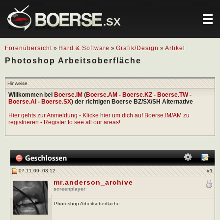
.SX
Forenübersicht
»
Hard & Software
»
Grafik/Design
»
Artikel
Photoshop Arbeitsoberfläche
Hinweise
Willkommen bei
Boerse.IM
(
Boerse.AM
-
Boerse.KZ
-
Boerse.TW
-
Boerse.AI
-
Boerse.SX
) der richtigen Boerse BZ/SX/SH Alternative
Hier gehts zur Anmeldung - Klicke hier um dich auf Boerse.IM/AM zu
registrieren - Register to see all our areas!
07.11.09, 03:12
#
1
mr.anderson_archive
screenplayer
Photoshop Arbeitsoberfläche