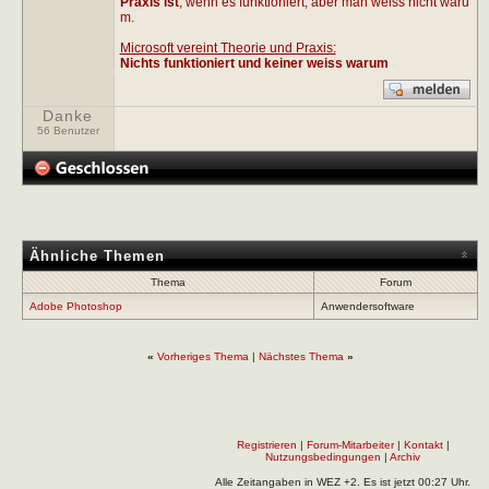
Praxis ist
, wenn es funktioniert, aber man weiss nicht waru
m.
Microsoft vereint Theorie und Praxis:
Nichts funktioniert und keiner weiss warum
Danke
56 Benutzer
Ähnliche Themen
Thema
Forum
Adobe Photoshop
Anwendersoftware
«
Vorheriges Thema
|
Nächstes Thema
»
Registrieren
|
Forum-Mitarbeiter
|
Kontakt
|
Nutzungsbedingungen
|
Archiv
Alle Zeitangaben in WEZ +2. Es ist jetzt
00:27
Uhr.