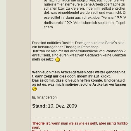
bt natürlich auch die Möglichkeit, euch über die Me
nüleiste "Fenster" eure eigene Arbeitsoberfläche zu
schaffen bzw. zu kreieren, indem ihr selbst entschei
det, was eingeblendet werden soll und was nicht. Di
>>
ese solltet ihr dann auch direkt über "Fenster"
"A
>>
rbeitsbereich"
"Arbeitsbereich speichern..." spei
chern.
Das sind natürlich Basic´s. Doch genau diese Basic´s sind
ein hervorragender Einstieg in Photoshop.
Jetzt wo ihr also mit der Arbeitsoberfläche von Photoshop v
ertraut seid, sind euren kreativen Gedanken keine Grenzen
mehr gesetzt!!
Wenn euch mein Artikel gefallen oder weiter geholfen ha
t, dann zeigt mir dies doch, indem ihr auf
klickt.
Das zeigt mir, dass ich euch helfen konnte. Und genau d
as ist es, was mich motiviert solche Artikel zu verfassen
lg. mr.anderson
Stand:
10. Dez. 2009
Theorie ist
, wenn man weiss wie es geht, aber nichts funktio
niert.