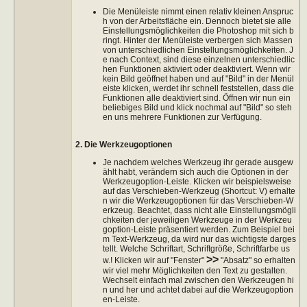
Die Menüleiste nimmt einen relativ kleinen Anspruc
h von der Arbeitsfläche ein. Dennoch bietet sie alle
Einstellungsmöglichkeiten die Photoshop mit sich b
ringt. Hinter der Menüleiste verbergen sich Massen
von unterschiedlichen Einstellungsmöglichkeiten. J
e nach Context, sind diese einzelnen unterschiedlic
hen Funktionen aktiviert oder deaktiviert. Wenn wir
kein Bild geöffnet haben und auf "Bild" in der Menül
eiste klicken, werdet ihr schnell feststellen, dass die
Funktionen alle deaktiviert sind. Öffnen wir nun ein
beliebiges Bild und klick nochmal auf "Bild" so steh
en uns mehrere Funktionen zur Verfügung.
2. Die Werkzeugoptionen
Je nachdem welches Werkzeug ihr gerade ausgew
ählt habt, verändern sich auch die Optionen in der
Werkzeugoption-Leiste. Klicken wir beispielsweise
auf das Verschieben-Werkzeug (Shortcut: V) erhalte
n wir die Werkzeugoptionen für das Verschieben-W
erkzeug. Beachtet, dass nicht alle Einstellungsmögli
chkeiten der jeweiligen Werkzeuge in der Werkzeu
goption-Leiste präsentiert werden. Zum Beispiel bei
m Text-Werkzeug, da wird nur das wichtigste darges
tellt. Welche Schriftart, Schriftgröße, Schriftfarbe us
>>
w.! Klicken wir auf "Fenster"
"Absatz" so erhalten
wir viel mehr Möglichkeiten den Text zu gestalten.
Wechselt einfach mal zwischen den Werkzeugen hi
n und her und achtet dabei auf die Werkzeugoption
en-Leiste.