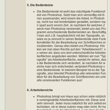
5. Die Bedienleiste
Die Bedienleiste ist wohl das mächtigste Funktionsf
eld von Photoshop. Setzt man sich vernünftig mit ih
nen auseinander, wird einem die Arbeit, in Photosh
op, nicht nur viel komfortabler gestaltet, sondern ma
n spart auch enorm Zeit. Je nachdem für welchen Z
weck man Photoshop verwendet, bietet uns das Pro
gramm verschiedenste Bedienleisten an. Beschäftig
t man sich z.B. hauptsächlich mit der Typografie, so
wäre es ja sinnvoll in seiner Bedienleiste viele Funk
tionsfelder für die Bearbeitung von Schriftzeichen ei
nzublenden. Genau dies bietet uns Photoshop. Klic
ken wir mal oben Rechts auf den "Arbeitsbereich", s
o sehen wir, dass uns dort unterschiedliche Arbeitso
berflächen angeboten werden. Wählen wir nun "Typ
ografie" als Arbeitsoberfläche, werdet ihr sehen, das
s die Bedienleiste sich verändert. Je nachdem für w
elche man sich entscheidet, verändert Photoshop s
eine Bedienleiste. In meinem Beispiel ist es die Typ
ografie, also blendet Photoshop alle relevanten Fun
ktion für die Bearbeitung von Schriftzeichen ein und
alle unrelevanten Funktionen aus!
6. Arbeitsbereiche
Photoshop bringt von Haus aus schon viele nützlich
e voreingestellte Arbeitsoberflächen mit. Diese sind
sehr sinnvoll. Jeder muss natürlich für sich selbst en
tscheiden, ob er diese nutzen mag oder nicht. Ihr ha