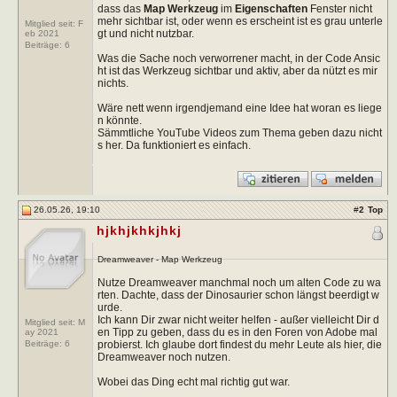
dass das
Map Werkzeug
im
Eigenschaften
Fenster nicht
mehr sichtbar ist, oder wenn es erscheint ist es grau unterle
Mitglied seit: F
gt und nicht nutzbar.
eb 2021
Beiträge:
6
Was die Sache noch verworrener macht, in der Code Ansic
ht ist das Werkzeug sichtbar und aktiv, aber da nützt es mir
nichts.
Wäre nett wenn irgendjemand eine Idee hat woran es liege
n könnte.
Sämmtliche YouTube Videos zum Thema geben dazu nicht
s her. Da funktioniert es einfach.
26.05.26, 19:10
#
2
Top
hjkhjkhkjhkj
Dreamweaver - Map Werkzeug
Nutze Dreamweaver manchmal noch um alten Code zu wa
rten. Dachte, dass der Dinosaurier schon längst beerdigt w
urde.
Ich kann Dir zwar nicht weiter helfen - außer vielleicht Dir d
Mitglied seit: M
en Tipp zu geben, dass du es in den Foren von Adobe mal
ay 2021
probierst. Ich glaube dort findest du mehr Leute als hier, die
Beiträge:
6
Dreamweaver noch nutzen.
Wobei das Ding echt mal richtig gut war.