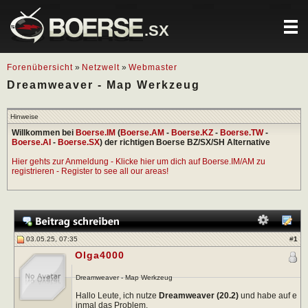
.SX
Forenübersicht
»
Netzwelt
»
Webmaster
Dreamweaver - Map Werkzeug
Hinweise
Willkommen bei
Boerse.IM
(
Boerse.AM
-
Boerse.KZ
-
Boerse.TW
-
Boerse.AI
-
Boerse.SX
) der richtigen Boerse BZ/SX/SH Alternative
Hier gehts zur Anmeldung - Klicke hier um dich auf Boerse.IM/AM zu
registrieren - Register to see all our areas!
03.05.25, 07:35
#
1
Olga4000
Dreamweaver - Map Werkzeug
Hallo Leute, ich nutze
Dreamweaver (20.2)
und habe auf e
inmal das Problem,