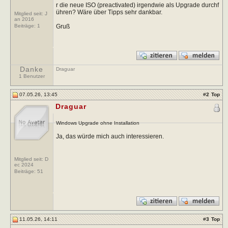
r die neue ISO (preactivated) irgendwie als Upgrade durchf
ühren? Wäre über Tipps sehr dankbar.
Mitglied seit: J
an 2016
Gruß
Beiträge:
1
Danke
Draguar
1 Benutzer
07.05.26, 13:45
#
2
Top
Draguar
Windows Upgrade ohne Installation
Ja, das würde mich auch interessieren.
Mitglied seit: D
ec 2024
Beiträge:
51
11.05.26, 14:11
#
3
Top