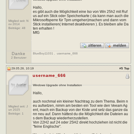
Hallo,
es gibt auch die Möglichkeit eine Iso von Win 25h2 mit Ruf
us auf ein Stick oder Speicherkarte ( da kann man auch die
Mikrosoftsperre für Tpm umgehen)machen und dann vom
Mitglied seit: N
Stick installieren( Internet deaktivieren ). Es bleiben alle Da
ov 2014
ten erhalten !
Beiträge:
48
MfG
Danke
BlueBoy11031
,
username_666
2 Benutzer
29.05.26, 10:19
#
5
Top
username_666
Windows Upgrade ohne Installation
Hallo,
auch nochmal ein kleiner Nachtrag zu dem Thema. Beim n
eu aufsetzen, nimm am besten ein Tool wie den Veeam Ag
Mitglied seit: J
ent, mach ein Backup von der Kiste und setz das ganze da
un 2025
nn neu auf. Dann hättest du die Möglichkeit die Dateien au
Beiträge:
1
s dem Backup wiederherzustellen.
Von 22H2 auf 24 oder 25H2 direkt hochziehen ist nicht die
"feine Englische".