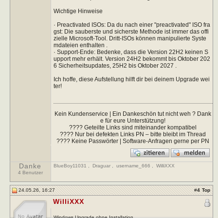
Wichtige Hinweise
· Preactivated ISOs: Da du nach einer "preactivated" ISO fra
gst: Die sauberste und sicherste Methode ist immer das offi
zielle Microsoft-Tool. Dritt-ISOs können manipulierte Syste
mdateien enthalten .
· Support-Ende: Bedenke, dass die Version 22H2 keinen S
upport mehr erhält. Version 24H2 bekommt bis Oktober 202
6 Sicherheitsupdates, 25H2 bis Oktober 2027 .
Ich hoffe, diese Aufstellung hilft dir bei deinem Upgrade wei
ter!
Kein Kundenservice | Ein Dankeschön tut nicht weh ? Dank
e für eure Unterstützung!
???? Geteilte Links sind miteinander kompatibel
???? Nur bei defekten Links PN – bitte bleibt im Thread
???? Keine Passwörter | Software-Anfragen gerne per PN
Danke
BlueBoy11031
,
Draguar
,
username_666
,
WilliXXX
4 Benutzer
24.05.26, 16:27
#
4
Top
WilliXXX
Windows Upgrade ohne Installation