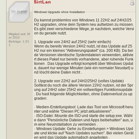
SirtLan
Windows Upgrade ohne Installation
Du kannst problemlos von Windows 11 22H2 auf 24H2/25
H2 upgraden, ohne dein System neu aufsetzen zu müssen.
Es gibt zwei verschiedene Wege, je nachdem, welche Versi
on du gerade nutzt.
Mitglied seit: M
ar 2022
1. Upgrade von 24H2 auf 25H2 (sehr einfach)
Beiträge:
1.51
1
Wenn du bereits Version 24H2 nutzt, ist das Update auf 25
H2 nur ein kleines "Aktivierungspaket" (ca. 200 KB). Da bei
de Versionen identische Systemdateien verwenden, aktivie
rt dieses Paket nur bereits vorhandene, aber ruhende Funk
tionen . Das Upgrade erfolgt komplett über Windows Updat
e, dauert nur wenige Minuten (wie ein normaler Neustart) u
nd löscht deine Daten nicht .
2. Upgrade von 22H2 auf 24H2/25H2 (volles Update)
Solltest du noch die ältere Version 22H2 nutzen, ist der Spr
ung auf 24H2 oder 25H2 ein vollwertiges Funktionsupdate
. Du hast folgende Möglichkeiten, ohne Datenverlust zu up
graden:
· Medien-Erstellungstool: Lade das Tool von Microsoft heru
nter und wähle "Diesen PC jetzt aktualisieren" .
· ISO-Datei: Mounte die ISO und starte die setup.exe. Wähl
e dann "Persönliche Dateien und Apps beibehalten" aus, u
m eine Neuinstallation zu vermeiden .
· Windows Update: Gehe zu Einstellungen > Windows Upd
ate und klicke auf "Nach Updates suchen". Bei vielen Gerät
en wird das Update automatisch angeboten .