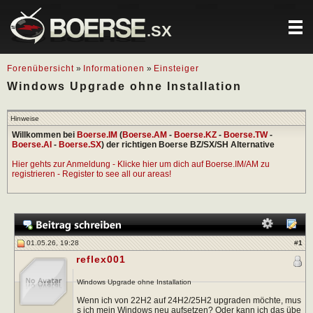
.SX
Forenübersicht
»
Informationen
»
Einsteiger
Windows Upgrade ohne Installation
Hinweise
Willkommen bei
Boerse.IM
(
Boerse.AM
-
Boerse.KZ
-
Boerse.TW
-
Boerse.AI
-
Boerse.SX
) der richtigen Boerse BZ/SX/SH Alternative
Hier gehts zur Anmeldung - Klicke hier um dich auf Boerse.IM/AM zu
registrieren - Register to see all our areas!
01.05.26, 19:28
#
1
reflex001
Windows Upgrade ohne Installation
Wenn ich von 22H2 auf 24H2/25H2 upgraden möchte, mus
s ich mein Windows neu aufsetzen? Oder kann ich das übe