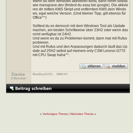
Wenn du dein Windows aktivieren willst, dann nimm sowas
wie massgrave.dev (findest du easy bei google). Die aktivie
ren dir mittels KMS Skript und entferntem KMS dein Windo
ws, egal welche Version. (Und kleiner Tipp, gilt ebenso für
Office^^)
Solltest du es dennoch mit dem Windows Tool als Update
machen, am besten Schrittweise über 23H2 oder wenn das
nicht verfügbar ist 24H2.
Und wenn es da zu Problemen kommt, dann mal mit Rufus
probieren.
Und mit Rufus und den Anpassungen dadurch läuft das Up
date auf 25H2 selbst auf meinem only CSM Lenovo G770
mit CPU Swap haha^^.
Danke
BlueBoy11031
,
WilliXXX
2 Benutzer
«
Vorheriges Thema
|
Nächstes Thema
»