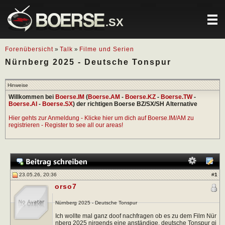
.SX
Forenübersicht
»
Talk
»
Filme und Serien
Nürnberg 2025 - Deutsche Tonspur
Hinweise
Willkommen bei
Boerse.IM
(
Boerse.AM
-
Boerse.KZ
-
Boerse.TW
-
Boerse.AI
-
Boerse.SX
) der richtigen Boerse BZ/SX/SH Alternative
Hier gehts zur Anmeldung - Klicke hier um dich auf Boerse.IM/AM zu
registrieren - Register to see all our areas!
23.05.26, 20:36
#
1
orso7
Nürnberg 2025 - Deutsche Tonspur
Ich wollte mal ganz doof nachfragen ob es zu dem Film Nür
nberg 2025 nirgends eine anständige, deutsche Tonspur gi