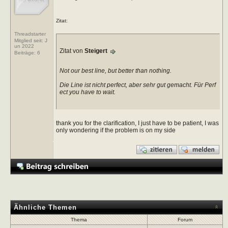
Zitat:
Threadstarter
Mitglied seit: J
un 2022
Zitat von
Steigert
Beiträge:
6
Not our best line, but better than nothing.
Die Line ist nicht perfect, aber sehr gut gemacht. Für Perf
ect you have to wait.
thank you for the clarification, I just have to be patient, I was
only wondering if the problem is on my side
Ähnliche Themen
Thema
Forum