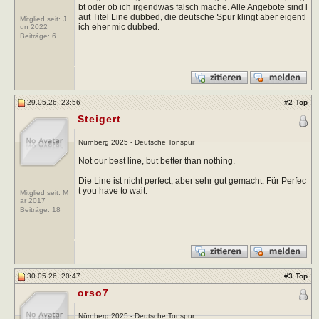
bt oder ob ich irgendwas falsch mache. Alle Angebote sind l
aut Titel Line dubbed, die deutsche Spur klingt aber eigentl
Mitglied seit: J
ich eher mic dubbed.
un 2022
Beiträge:
6
29.05.26, 23:56
#
2
Top
Steigert
Nürnberg 2025 - Deutsche Tonspur
Not our best line, but better than nothing.
Die Line ist nicht perfect, aber sehr gut gemacht. Für Perfec
t you have to wait.
Mitglied seit: M
ar 2017
Beiträge:
18
30.05.26, 20:47
#
3
Top
orso7
Nürnberg 2025 - Deutsche Tonspur