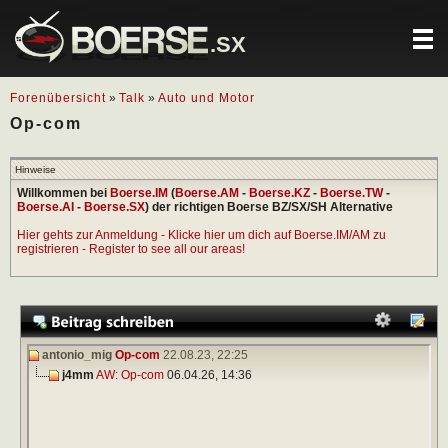
.SX
Forenübersicht
»
Talk
»
Auto und Motor
Op-com
Hinweise
Willkommen bei
Boerse.IM
(
Boerse.AM
-
Boerse.KZ
-
Boerse.TW
-
Boerse.AI
-
Boerse.SX
) der richtigen Boerse BZ/SX/SH Alternative
Hier gehts zur Anmeldung - Klicke hier um dich auf Boerse.IM/AM zu
registrieren - Register to see all our areas!
antonio_mig
Op-com
22.08.23,
22:25
j4mm
AW: Op-com
06.04.26,
14:36