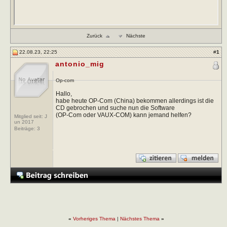
Zurück
Nächste
22.08.23, 22:25
#
1
antonio_mig
Op-com
Hallo,
habe heute OP-Com (China) bekommen allerdings ist die
CD gebrochen und suche nun die Software
(OP-Com oder VAUX-COM) kann jemand helfen?
Mitglied seit: J
un 2017
Beiträge:
3
«
Vorheriges Thema
|
Nächstes Thema
»